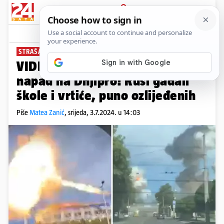
PRIJAVA
News
Komentari
73
STRAŠAN NAPAD
VIDEO Strašan ruski raketni
napad na Dnjipro! Rusi gađali
škole i vrtiće, puno ozlijeđenih
Piše
Matea Zanić
,
srijeda, 3.7.2024. u 14:03