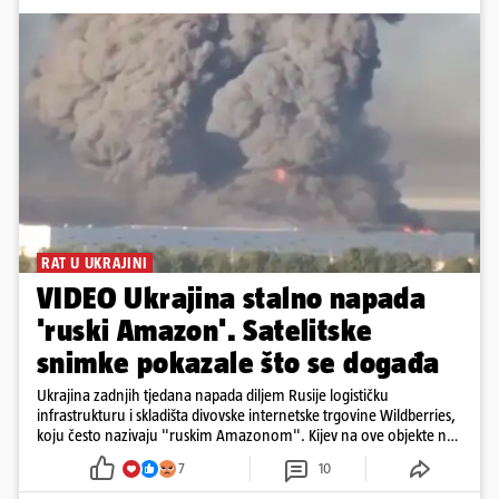
RAT U UKRAJINI
VIDEO Ukrajina stalno napada
'ruski Amazon'. Satelitske
snimke pokazale što se događa
Ukrajina zadnjih tjedana napada diljem Rusije logističku
infrastrukturu i skladišta divovske internetske trgovine Wildberries,
koju često nazivaju "ruskim Amazonom". Kijev na ove objekte ne
gleda samo kao na obična trgovačka skladišta, već tvrdi da ih ruske
7
10
snage koriste i za vojne potrebe, odnosno za skladištenje i
distribuciju dijelova za dronove i druge opreme koja se koristi u