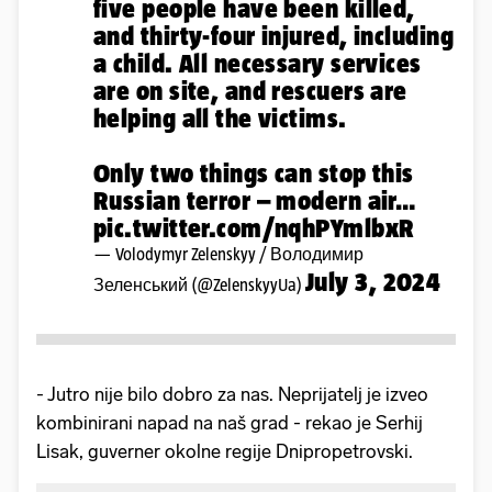
five people have been killed,
and thirty-four injured, including
a child. All necessary services
are on site, and rescuers are
helping all the victims.
Only two things can stop this
Russian terror – modern air…
pic.twitter.com/nqhPYmlbxR
— Volodymyr Zelenskyy / Володимир
July 3, 2024
Зеленський (@ZelenskyyUa)
- Jutro nije bilo dobro za nas. Neprijatelj je izveo
kombinirani napad na naš grad - rekao je Serhij
Lisak, guverner okolne regije Dnipropetrovski.