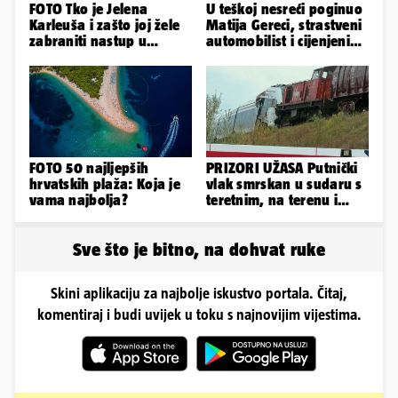
FOTO Tko je Jelena
U teškoj nesreći poginuo
Karleuša i zašto joj žele
Matija Gereci, strastveni
zabraniti nastup u
automobilist i cijenjeni
Vodicama? Evo što je
vatrogasac
govorila...
FOTO 50 najljepših
PRIZORI UŽASA Putnički
hrvatskih plaža: Koja je
vlak smrskan u sudaru s
vama najbolja?
teretnim, na terenu i
helikopter hitne
Sve što je bitno, na dohvat ruke
Skini aplikaciju za najbolje iskustvo portala. Čitaj,
komentiraj i budi uvijek u toku s najnovijim vijestima.