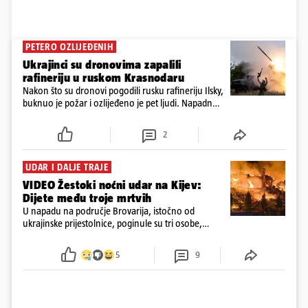
PETERO OZLIJEĐENIH
Ukrajinci su dronovima zapalili
rafineriju u ruskom Krasnodaru
Nakon što su dronovi pogodili rusku rafineriju Ilsky,
buknuo je požar i ozlijeđeno je pet ljudi. Napadnut
je i industrijski objekt u Samari, Moskva tvrdi da je
srušila 397 dronova
2
UDAR I DALJE TRAJE
VIDEO Žestoki noćni udar na Kijev:
Dijete među troje mrtvih
U napadu na područje Brovarija, istočno od
ukrajinske prijestolnice, poginule su tri osobe,
među kojima i jedno dijete
5
9