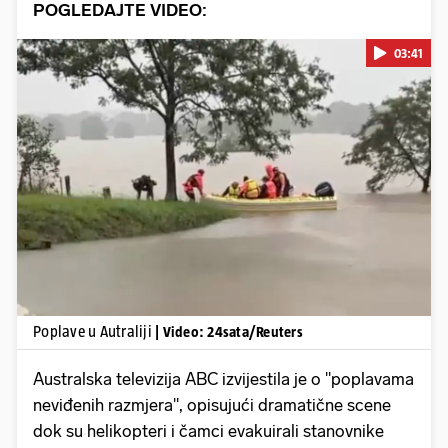
POGLEDAJTE VIDEO:
03:41
Pokretanje videa...
Poplave u Autraliji
| Video: 24sata/Reuters
Australska televizija ABC izvijestila je o "poplavama
neviđenih razmjera", opisujući dramatične scene
dok su helikopteri i čamci evakuirali stanovnike