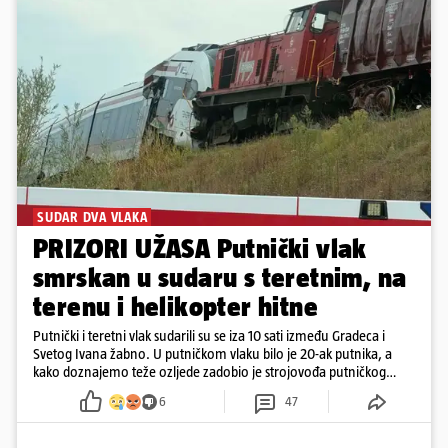
SUDAR DVA VLAKA
PRIZORI UŽASA Putnički vlak
smrskan u sudaru s teretnim, na
terenu i helikopter hitne
Putnički i teretni vlak sudarili su se iza 10 sati između Gradeca i
Svetog Ivana žabno. U putničkom vlaku bilo je 20-ak putnika, a
kako doznajemo teže ozljede zadobio je strojovođa putničkog
vlaka. Zatvoren je promet, a fotoreporteri Prigorskog objavili su
6
47
prve snimke s mjesta sudara