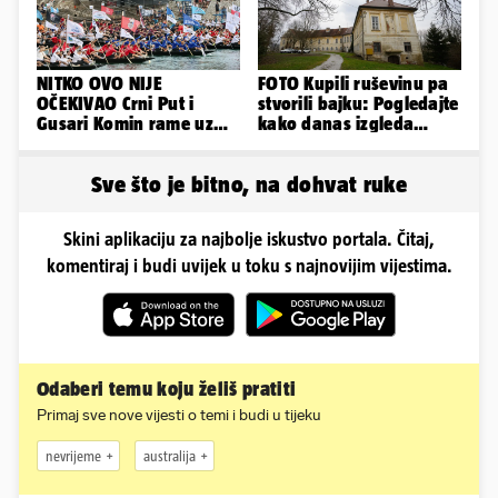
NITKO OVO NIJE
FOTO Kupili ruševinu pa
OČEKIVAO Crni Put i
stvorili bajku: Pogledajte
Gusari Komin rame uz
kako danas izgleda
rame osvojili Maraton
dvorac u Zagorju
lađa
Sve što je bitno, na dohvat ruke
Skini aplikaciju za najbolje iskustvo portala. Čitaj,
komentiraj i budi uvijek u toku s najnovijim vijestima.
Odaberi temu koju želiš pratiti
Primaj sve nove vijesti o temi i budi u tijeku
nevrijeme
australija