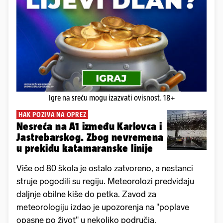
Igre na sreću mogu izazvati ovisnost. 18+
HAK POZIVA NA OPREZ
Nesreća na A1 između Karlovca i
Jastrebarskog. Zbog nevremena
u prekidu katamaranske linije
Više od 80 škola je ostalo zatvoreno, a nestanci
struje pogodili su regiju. Meteorolozi predviđaju
daljnje obilne kiše do petka. Zavod za
meteorologiju izdao je upozorenja na "poplave
opasne po život" u nekoliko područja.