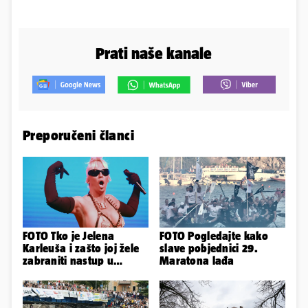
Prati naše kanale
Preporučeni članci
FOTO Tko je Jelena
FOTO Pogledajte kako
Karleuša i zašto joj žele
slave pobjednici 29.
zabraniti nastup u
Maratona lađa
Vodicama? Evo što je
govorila...