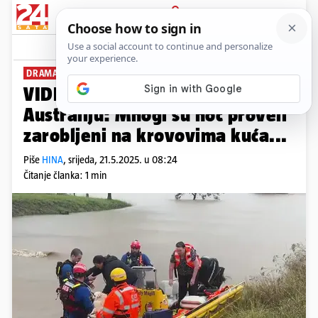
PRIJAVA
News
Komentari
0
DRAMATIČNI PRIZORI
VIDEO Strašne poplave pogodile
Australiju: Mnogi su noć proveli
zarobljeni na krovovima kuća...
Piše
HINA
,
srijeda, 21.5.2025. u 08:24
Čitanje članka: 1 min