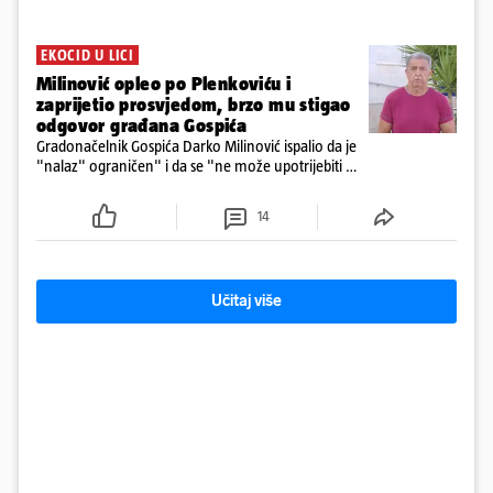
EKOCID U LICI
Milinović opleo po Plenkoviću i
zaprijetio prosvjedom, brzo mu stigao
odgovor građana Gospića
Gradonačelnik Gospića Darko Milinović ispalio da je
"nalaz" ograničen" i da se "ne može upotrijebiti za
sudske sporove". Građani Gospića ga podsjetili da
ga je naručio Uskok i da je dio spisa
14
Učitaj više