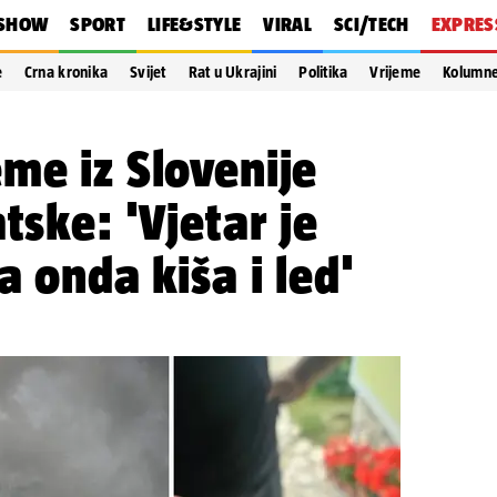
SHOW
SPORT
LIFE&STYLE
VIRAL
SCI/TECH
EXPRES
e
Crna kronika
Svijet
Rat u Ukrajini
Politika
Vrijeme
Kolumn
me iz Slovenije
tske: 'Vjetar je
a onda kiša i led'