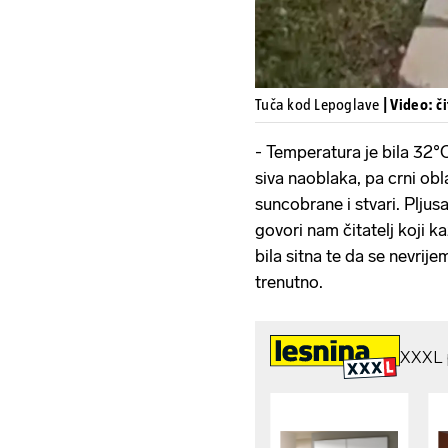
Tuča kod Lepoglave
| Video: č
- Temperatura je bila 32°C
siva naoblaka, pa crni obla
suncobrane i stvari. Pljus
govori nam čitatelj koji 
bila sitna te da se nevrij
trenutno.