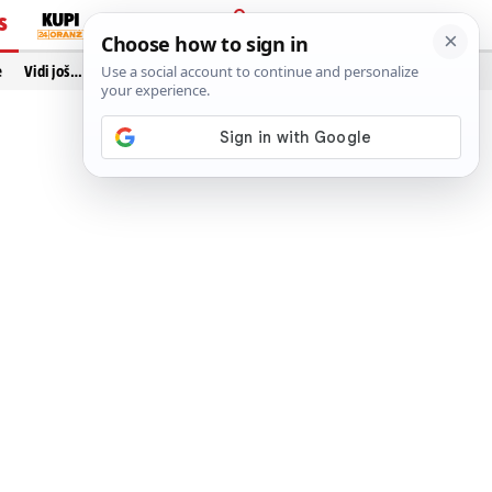
S
PRIJAVA
e
Vidi još…