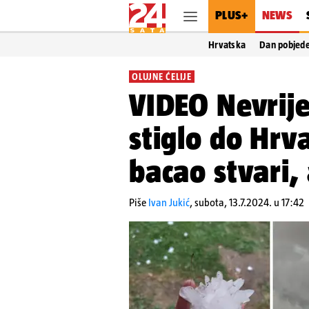
PLUS+
NEWS
Hrvatska
Dan pobjed
OLUJNE ĆELIJE
VIDEO Nevrije
stiglo do Hrva
bacao stvari, 
Piše
Ivan Jukić
,
subota, 13.7.2024. u 17:42