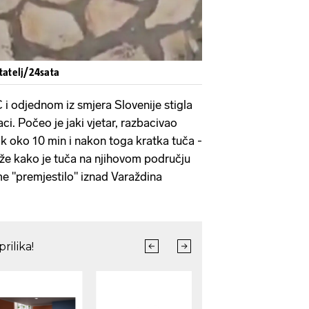
itatelj/24sata
 i odjednom iz smjera Slovenije stigla
ci. Počeo je jaki vjetar, razbacivao
ak oko 10 min i nakon toga kratka tuča -
kaže kako je tuča na njihovom području
eme "premjestilo" iznad Varaždina