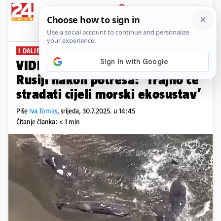
PRIJAVA
News
Komentari
4
I DALJE SE ŠIRE UPOZORENJA
VIDEO Tužni prizori u Japanu i
Rusiji nakon potresa: ’Trajno će
stradati cijeli morski ekosustav’
Piše
Iva Tomas
,
srijeda, 30.7.2025. u 14:45
Čitanje članka: < 1 min