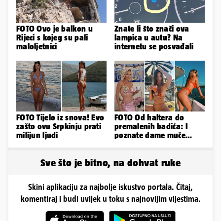
FOTO Ovo je balkon u
Znate li što znači ova
Rijeci s kojeg su pali
lampica u autu? Na
maloljetnici
internetu se posvađali
FOTO Tijelo iz snova! Evo
FOTO Od haltera do
zašto ovu Srpkinju prati
premalenih badića: I
milijun ljudi
poznate dame muče
vrućine, evo kako su
pozirale
Sve što je bitno, na dohvat ruke
Skini aplikaciju za najbolje iskustvo portala. Čitaj,
komentiraj i budi uvijek u toku s najnovijim vijestima.