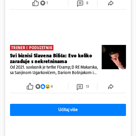
1
8
TRENER I PODUZETNIK
Svi biznisi Slavena Bilića: Evo koliko
zarađuje s nekretninama
Od 2021. suvlasnik je tvrtke F&amp;D RE Makarska,
sa Sanjinom Ugarkovićem, Dariom Bošnjakom i
Dobrislavom Hrkaćem. Tvrtka je registrirana za
poslovanje nekretninama, a od osnutka nema
4
13
zaposlenih
Učitaj više