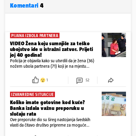
Komentari
4
PIJANA IZBOLA PARTNERA
VIDEO Žena koju sumnjiče za teško
ubojstvo ide u istražni zatvor. Prijeti
joj 40 godina!
Policija je objavila kako su utvrdili da je žena (36)
nožem ubola partnera (71) koji je na mjestu
preminuo. Imala je 2,03 promila. U nedjelju su je
ispitali i poslali u istražni zatvor
1
52
IZVANREDNE SITUACIJE
Koliko imate gotovine kod kuće?
Banka izdala važnu preporuku u
slučaju rata
Ove preporuke dio su šireg nastojanja švedskih
vlasti da čitavo društvo pripreme za moguće
posljedice vojnih ili kibernetičkih napada