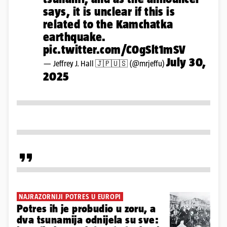
says, it is unclear if this is
related to the Kamchatka
earthquake.
pic.twitter.com/C0gSlt1mSV
July 30,
— Jeffrey J. Hall 🇯🇵🇺🇸 (@mrjeffu)
2025
NAJRAZORNIJI POTRES U EUROPI
Potres ih je probudio u zoru, a
dva tsunamija odnijela su sve: