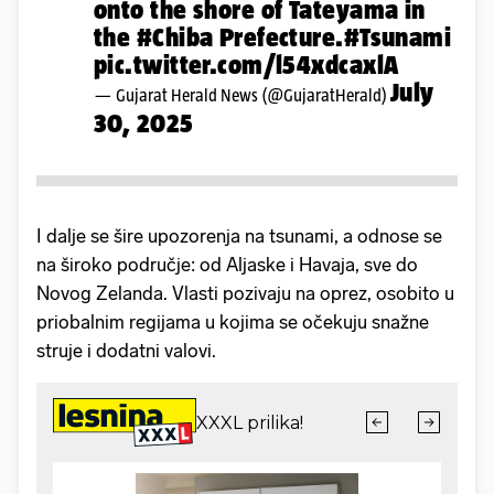
onto the shore of Tateyama in
the
#Chiba
Prefecture.
#Tsunami
pic.twitter.com/l54xdcaxlA
July
— Gujarat Herald News (@GujaratHerald)
30, 2025
I dalje se šire upozorenja na tsunami, a odnose se
na široko područje: od Aljaske i Havaja, sve do
Novog Zelanda. Vlasti pozivaju na oprez, osobito u
priobalnim regijama u kojima se očekuju snažne
struje i dodatni valovi.