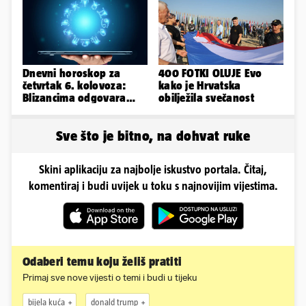
Dnevni horoskop za
400 FOTKI OLUJE Evo
četvrtak 6. kolovoza:
kako je Hrvatska
Blizancima odgovara
obilježila svečanost
mir, a Vage imaju volje
za sve
Sve što je bitno, na dohvat ruke
Skini aplikaciju za najbolje iskustvo portala. Čitaj,
komentiraj i budi uvijek u toku s najnovijim vijestima.
Odaberi temu koju želiš pratiti
Primaj sve nove vijesti o temi i budi u tijeku
bijela kuća
donald trump