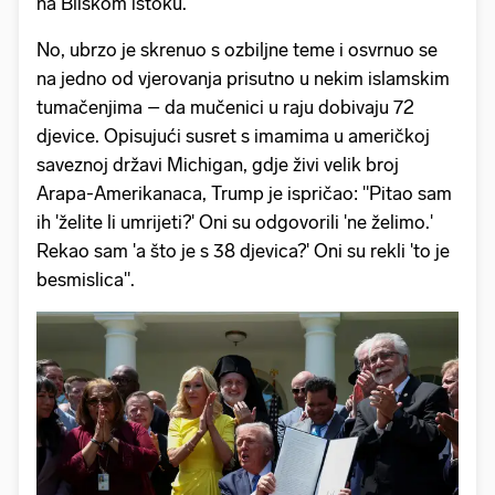
na Bliskom istoku.
No, ubrzo je skrenuo s ozbiljne teme i osvrnuo se
na jedno od vjerovanja prisutno u nekim islamskim
tumačenjima – da mučenici u raju dobivaju 72
djevice. Opisujući susret s imamima u američkoj
saveznoj državi Michigan, gdje živi velik broj
Arapa-Amerikanaca, Trump je ispričao: "Pitao sam
ih 'želite li umrijeti?' Oni su odgovorili 'ne želimo.'
Rekao sam 'a što je s 38 djevica?' Oni su rekli 'to je
besmislica".