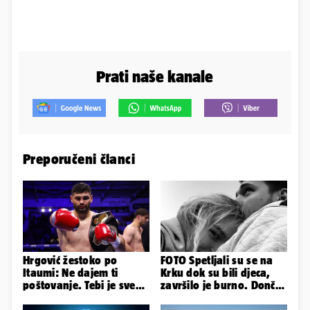
Prati naše kanale
Preporučeni članci
Hrgović žestoko po
FOTO Spetljali su se na
Itaumi: Ne dajem ti
Krku dok su bili djeca,
poštovanje. Tebi je sve
završilo je burno. Dončić
na pladnju, za Hrvata ih
i Anamaria u novoj fazi
'zaboli'