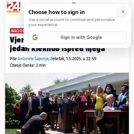
PRIJAVA
News
Komentari
3
NACIONALNI DAN MOLITVE
Vjerski vođe molili s Trumpom,
jedan kleknuo ispred njega
Piše
Antonela Šaponja
,
četvrtak, 1.5.2025. u 22:59
Čitanje članka: 2 min