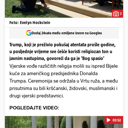
7
Foto: Evelyn Hockstein
Dodaj 24sata među omiljene izvore na Googleu
Trump, koji je preživio pokušaj atentata prošle godine,
u posljednje vrijeme sve češće koristi religiozan ton u
javnim nastupima, govoreći da ga je 'Bog spasio'
Vjerske vođe različitih religija molili su ispred Bijele
kuće za američkog predsjednika Donalda
Trumpa. Ceremonija se održala u Vrtu ruža, a među
prisutnima su bili kršćanski, židovski, muslimanski i
drugi vjerski predstavnici.
POGLEDAJTE VIDEO:
03:52