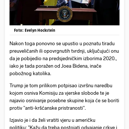
Foto: Evelyn Hockstein
Nakon toga ponovno se upustio u poznatu tiradu
preuveličanih ili opovrgnutih tvrdnji, uključujući onu
da je pobijedio na predsjedničkim izborima 2020.,
iako je tada poražen od Joea Bidena, inače
pobožnog katolika.
Trump je tom prilikom potpisao izvršnu naredbu
kojom osniva Komisiju za vjerske slobode te je
najavio osnivanje posebne skupine koja će se boriti
protiv "anti-kršćanske pristranosti".
Izjavio je i da želi vratiti vjeru u američku
politiku: "Kažu da treba postojati odvajanje crkve i