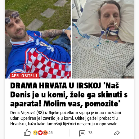
APEL OBITELJI
DRAMA HRVATA U IRSKOJ 'Naš
Denis je u komi, žele ga skinuti s
aparata! Molim vas, pomozite'
Denis Vejzović (38) iz Rijeke početkom srpnja je imao moždani
udar. Operiran je i završio je u komi. Obitelj ga želi prebaciti u
Hrvatsku, kažu kako tamošnji liječnici ne vjeruju u oporavak:
'Imamo 72 sata'
46
78