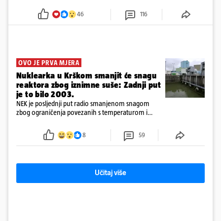
godine
46
116
OVO JE PRVA MJERA
Nuklearka u Krškom smanjit će snagu
reaktora zbog iznimne suše: Zadnji put
je to bilo 2003.
NEK je posljednji put radio smanjenom snagom
zbog ograničenja povezanih s temperaturom i
protokom rijeke Save 2003. godine, kada je
smanjenje snage bilo potrebno više od 90 dana.
8
59
Učitaj više