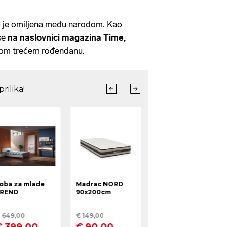
la je omiljena među narodom. Kao
 se
na naslovnici magazina Time,
enom trećem rođendanu.