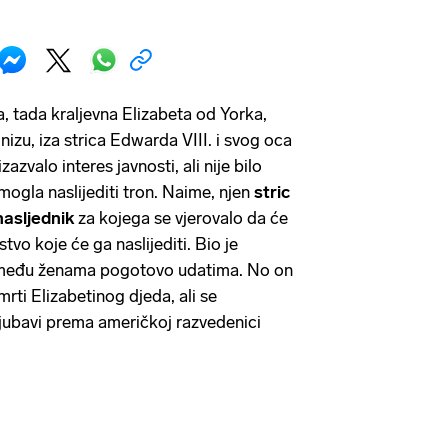
a, tada kraljevna Elizabeta od Yorka,
nizu, iza strica Edwarda VIII. i svog oca
zazvalo interes javnosti, ali nije bilo
 mogla naslijediti tron. Naime, njen
stric
nasljednik
za kojega se vjerovalo da će
stvo koje će ga naslijediti. Bio je
 među ženama pogotovo udatima. No on
mrti Elizabetinog djeda, ali se
ljubavi prema američkoj razvedenici