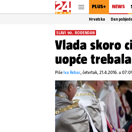
PLUS+
NEWS
Hrvatska
Dan pobjed
SLAVI 90. ROĐENDAN
Vlada skoro cij
uopće trebala 
Piše
Iva Rebac
,
četvrtak, 21.4.2016. u 07:0