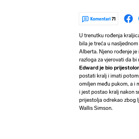
Komentari
71
U trenutku rođenja kraljic
bila je treća u nasljednom 
Alberta. Njeno rođenje je i
razloga za vjerovati da bi
Edward je bio prijestolo
postati kralj i imati potom
omiljen među pukom, a i
i jest postao kralj nakon s
prijestolja odrekao zbog 
Wallis Simson.