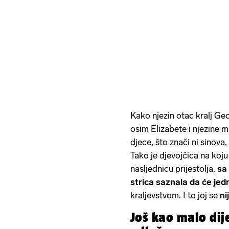
Kako njezin otac kralj Ge
osim Elizabete i njezine m
djece, što znači ni sinova,
Tako je djevojčica na koj
nasljednicu prijestolja,
sa
strica saznala da će jed
kraljevstvom. I to joj se
ni
Još kao malo dij