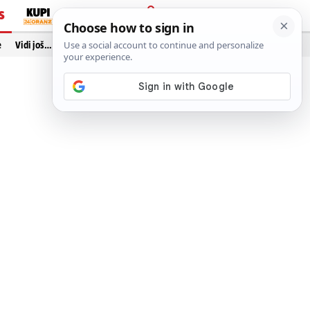
S
PRIJAVA
e
Vidi još…