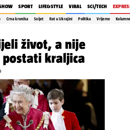
SHOW
SPORT
LIFE&STYLE
VIRAL
SCI/TECH
EXPRES
e
Crna kronika
Svijet
Rat u Ukrajini
Politika
Vrijeme
Kolumn
eli život, a nije
postati kraljica
9