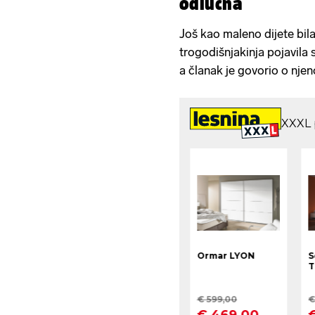
odlučna
Još kao maleno dijete bi
trogodišnjakinja pojavila
a članak je govorio o nj