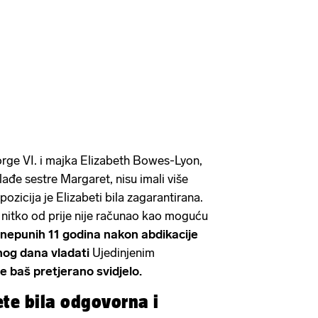
orge VI. i majka Elizabeth Bowes-Lyon,
lađe sestre Margaret, nisu imali više
 pozicija je Elizabeti bila zagarantirana.
u nitko od prije nije računao kao moguću
 nepunih 11 godina nakon abdikacije
nog dana vladati
Ujedinjenim
je baš pretjerano svidjelo.
ete bila odgovorna i