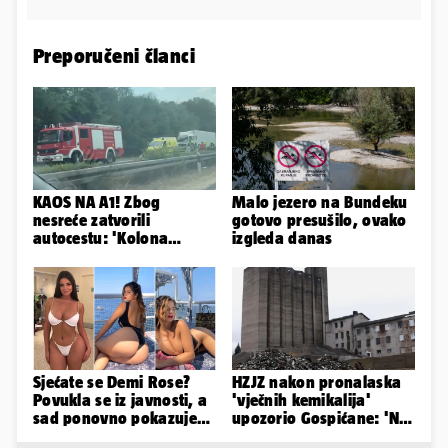
Preporučeni članci
KAOS NA A1! Zbog
Malo jezero na Bundeku
nesreće zatvorili
gotovo presušilo, ovako
autocestu: 'Kolona
izgleda danas
prema Zagrebu je oko 9
km...'
Sjećate se Demi Rose?
HZJZ nakon pronalaska
Povukla se iz javnosti, a
'vječnih kemikalija'
sad ponovno pokazuje
upozorio Gospićane: 'Ne
obline. Ovako izgleda
idite na odlagalište...'