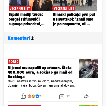
Komentari
2
POREČ
Nijemci mu zapalili apartman. Šteta
400.000 eura, a šokirao ga mail od
Bookinga
Oni su nastavili sa svojim jelom, nazdravljanjem,
dizanjem čaša i boca. Čak su nam smetali dok smo
u panici kupili crijeva kako bismo pokušali ugasiti
požar, rekao je vlasnik
11
92