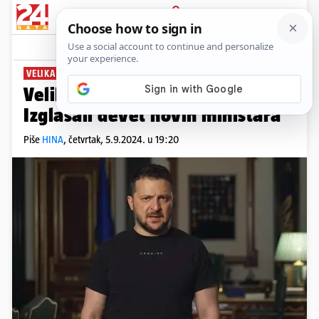
PRIJAVA
News
Komentari
2
VELIKA REKONSTRUKCIJA
Velika rošada ukrajinske vlade:
Izglasali devet novih ministara
Piše
HINA
,
četvrtak, 5.9.2024. u 19:20