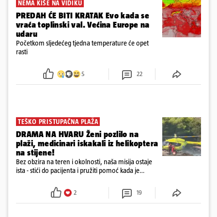
NEMA KIŠE NA VIDIKU
PREDAH ĆE BITI KRATAK Evo kada se
vraća toplinski val. Većina Europe na
udaru
Početkom sljedećeg tjedna temperature će opet
rasti
5
22
TEŠKO PRISTUPAČNA PLAŽA
DRAMA NA HVARU Ženi pozlilo na
plaži, medicinari iskakali iz helikoptera
na stijene!
Bez obzira na teren i okolnosti, naša misija ostaje
ista - stići do pacijenta i pružiti pomoć kada je
najpotrebnija - objavilo je Ministarstvo zdravstva na
Facebooku
2
19