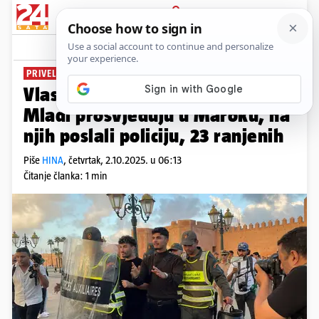
PRIJAVA
News
Komentari
0
PRIVELI PREKO 400 LJUDI
Vlasti žele ugušiti skupove:
Mladi prosvjeduju u Maroku, na
njih poslali policiju, 23 ranjenih
Piše
HINA
,
četvrtak, 2.10.2025. u 06:13
Čitanje članka: 1 min