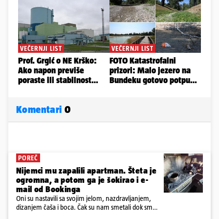
Komentari
0
POREČ
Nijemci mu zapalili apartman. Šteta je
ogromna, a potom ga je šokirao i e-
mail od Bookinga
Oni su nastavili sa svojim jelom, nazdravljanjem,
dizanjem čaša i boca. Čak su nam smetali dok smo
u panici kupili crijeva kako bismo pokušali ugasiti