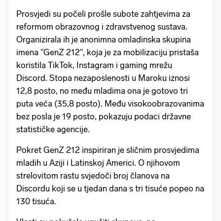
Prosvjedi su počeli prošle subote zahtjevima za
reformom obrazovnog i zdravstvenog sustava.
Organizirala ih je anonimna omladinska skupina
imena ''GenZ 212'', koja je za mobilizaciju pristaša
koristila TikTok, Instagram i gaming mrežu
Discord. Stopa nezaposlenosti u Maroku iznosi
12,8 posto, no među mladima ona je gotovo tri
puta veća (35,8 posto). Među visokoobrazovanima
bez posla je 19 posto, pokazuju podaci državne
statističke agencije.
Pokret GenZ 212 inspiriran je sličnim prosvjedima
mladih u Aziji i Latinskoj Americi. O njihovom
strelovitom rastu svjedoči broj članova na
Discordu koji se u tjedan dana s tri tisuće popeo na
130 tisuća.