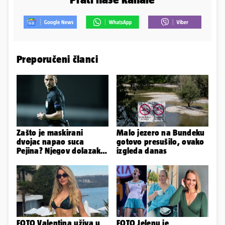
Preporučeni članci
Zašto je maskirani
Malo jezero na Bundeku
dvojac napao suca
gotovo presušilo, ovako
Pejina? Njegov dolazak u
izgleda danas
Zračnu luku izazvao je
čuđenje
FOTO Valentina uživa u
FOTO Jelenu je