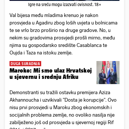
Igre na sreću mogu izazvati ovisnost. 18+
Val bijesa među mladima krenuo je nakon
prosvjeda u Agadiru zbog loših uvjeta u bolnicama
te se vrlo brzo proširio na druge gradove. No, u
nekim su gradovima prosvjedi prošli mirno, među
njima su gospodarsko središte Casablanca te
Oujda i Taza na istoku zemlje.
DUGA SURADNJA
Maroko: Mi smo ulaz Hrvatskoj
u sjevernu i srednju Afriku
Demonstranti su tražili ostavku premijera Aziza
Akhannoucha i uzvikivali ''Dosta je korupcije''. Ovo
nisu prvi prosvjedi u Maroku zbog ekonomskih i
socijalnih problema zemlje, no ovoliko nasilja nije
zabilježeno još od prosvjeda u sjevernoj regiji Rif