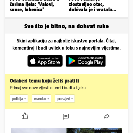
čarima ljeta: 'Valovi,
zlostavljao otac,
sunce, lubenica'
dobivala je i vraćala
kilograme: 'Brutalno me
tukao šakama'
Sve što je bitno, na dohvat ruke
Skini aplikaciju za najbolje iskustvo portala. Čitaj,
komentiraj i budi uvijek u toku s najnovijim vijestima.
Odaberi temu koju želiš pratiti
Primaj sve nove vijesti o temi i budi u tijeku
policija
maroko
prosvjed