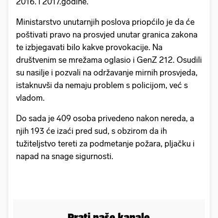
2016. i 2017.godine.
Ministarstvo unutarnjih poslova priopćilo je da će
poštivati pravo na prosvjed unutar granica zakona
te izbjegavati bilo kakve provokacije. Na
društvenim se mrežama oglasio i GenZ 212. Osudili
su nasilje i pozvali na održavanje mirnih prosvjeda,
istaknuvši da nemaju problem s policijom, već s
vladom.
Do sada je 409 osoba privedeno nakon nereda, a
njih 193 će izaći pred sud, s obzirom da ih
tužiteljstvo tereti za podmetanje požara, pljačku i
napad na snage sigurnosti.
Prati naše kanale