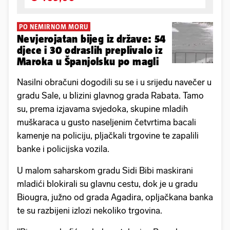
PO NEMIRNOM MORU
Nevjerojatan bijeg iz države: 54
djece i 30 odraslih preplivalo iz
Maroka u Španjolsku po magli
Nasilni obračuni dogodili su se i u srijedu navečer u
gradu Sale, u blizini glavnog grada Rabata. Tamo
su, prema izjavama svjedoka, skupine mladih
muškaraca u gusto naseljenim četvrtima bacali
kamenje na policiju, pljačkali trgovine te zapalili
banke i policijska vozila.
U malom saharskom gradu Sidi Bibi maskirani
mladići blokirali su glavnu cestu, dok je u gradu
Biougra, južno od grada Agadira, opljačkana banka
te su razbijeni izlozi nekoliko trgovina.