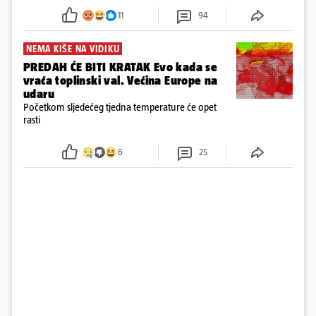
požar, rekao je vlasnik
11
94
NEMA KIŠE NA VIDIKU
PREDAH ĆE BITI KRATAK Evo kada se
vraća toplinski val. Većina Europe na
udaru
Početkom sljedećeg tjedna temperature će opet
rasti
6
25