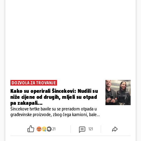
DOZVOLA ZA TROVANJE
Kako su operirali Šincekovi: Nudili su
niže cijene od drugih, mljeli su otpad
pa zakapali...
Šincekove tvrtke bavile su se preradom otpada u
građevinske proizvode, zbog čega kamioni, bale
plastike i samljeveni materijal dugo nisu izazivali
sumnju
21
121