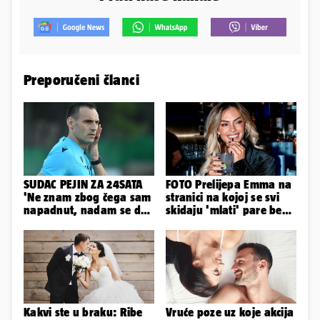
Preporučeni članci
SUDAC PEJIN ZA 24SATA
FOTO Prelijepa Emma na
'Ne znam zbog čega sam
stranici na kojoj se svi
napadnut, nadam se da
skidaju 'mlati' pare bez
će ih policija naći'
'prodaje tijela'
Kakvi ste u braku: Ribe
Vruće poze uz koje akcija