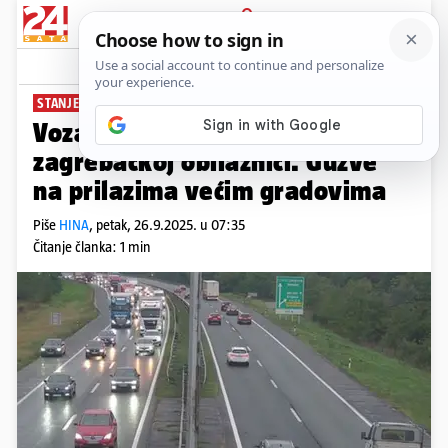
PRIJAVA
News
Komentari
0
STANJE NA CESTAMA
Vozači oprez! Nesreća je na
zagrebačkoj obilaznici. Gužve
na prilazima većim gradovima
Piše
HINA
,
petak, 26.9.2025. u 07:35
Čitanje članka: 1 min