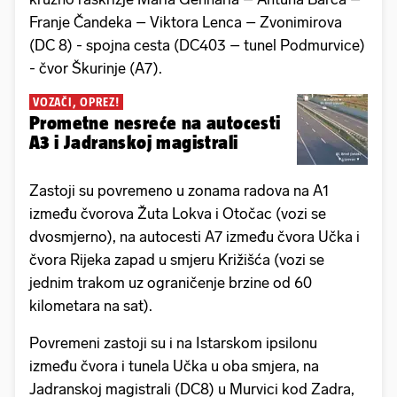
Franje Čandeka – Viktora Lenca – Zvonimirova
(DC 8) - spojna cesta (DC403 – tunel Podmurvice)
- čvor Škurinje (A7).
VOZAČI, OPREZ!
Prometne nesreće na autocesti
A3 i Jadranskoj magistrali
Zastoji su povremeno u zonama radova na A1
između čvorova Žuta Lokva i Otočac (vozi se
dvosmjerno), na autocesti A7 između čvora Učka i
čvora Rijeka zapad u smjeru Križišća (vozi se
jednim trakom uz ograničenje brzine od 60
kilometara na sat).
Povremeni zastoji su i na Istarskom ipsilonu
između čvora i tunela Učka u oba smjera, na
Jadranskoj magistrali (DC8) u Murvici kod Zadra,