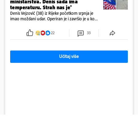
ministarstva. Denis sada ima
temperaturu. Strah nas je'
Denis Vejzović (38) iz Rijeke početkom srpnja je
imao moždani udar. Operiran je i završio je u komi.
Obitelj ga želi prebaciti u Hrvatsku, kažu kako
tamošnji liječnici ne vjeruju u oporavak: 'Imamo
22
33
72 sata'
Učitaj više