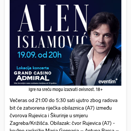
Igre na sreću mogu izazvati ovisnost. 18+
Večeras od 21:00 do 5:30 sati ujutro zbog radova
bit će zatvorena riječka obilaznica (A7) između
čvorova Rujevica i Škurinje u smjeru
Zagreba/Križišća. Obilazak: čvor Rujevica (A7) -
kružno raskrižje Maria Gennaria – Antuna Barca –