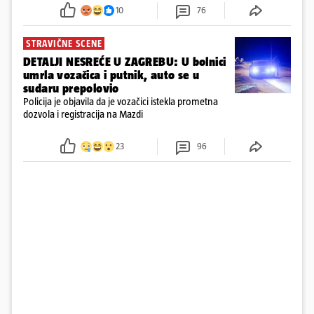
požar, rekao je vlasnik
10
76
STRAVIČNE SCENE
DETALJI NESREĆE U ZAGREBU: U bolnici
umrla vozačica i putnik, auto se u
sudaru prepolovio
Policija je objavila da je vozačici istekla prometna
dozvola i registracija na Mazdi
23
96