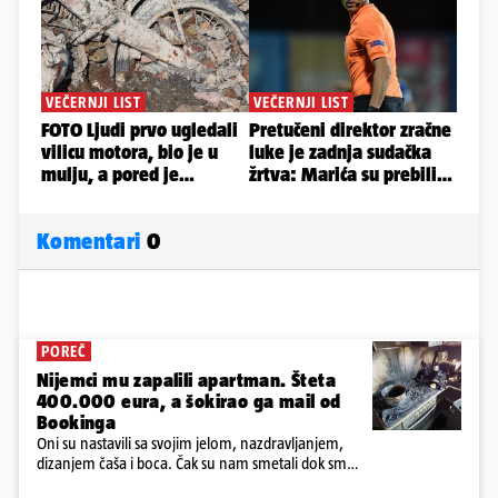
Komentari
0
POREČ
Nijemci mu zapalili apartman. Šteta
400.000 eura, a šokirao ga mail od
Bookinga
Oni su nastavili sa svojim jelom, nazdravljanjem,
dizanjem čaša i boca. Čak su nam smetali dok smo
u panici kupili crijeva kako bismo pokušali ugasiti