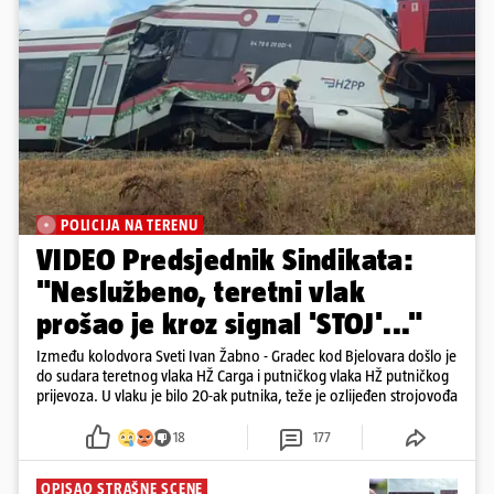
POLICIJA NA TERENU
VIDEO Predsjednik Sindikata:
"Neslužbeno, teretni vlak
prošao je kroz signal 'STOJ'..."
Između kolodvora Sveti Ivan Žabno - Gradec kod Bjelovara došlo je
do sudara teretnog vlaka HŽ Carga i putničkog vlaka HŽ putničkog
prijevoza. U vlaku je bilo 20-ak putnika, teže je ozlijeđen strojovođa
18
177
OPISAO STRAŠNE SCENE