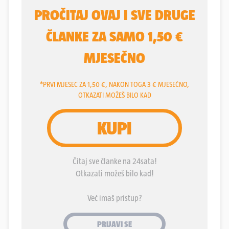
ispravljena velika i dugotrajna nepravda učinjena
obitelji mučki ubijenog policajca, koji među
radikalnijim desničarima i dalje kotira kao čovjek s
pogrešne strane povijesti.