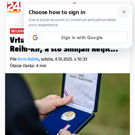
PRIJAVA
News
Komentari
2
MILANOVIĆ IH ODLIKOVAO
PLUS+
Vrtuljak ordena: Što je zaslužio
Reihl-Kir, a što Smiljan Reljić...
Piše
Boris Rašeta
,
subota, 4.10.2025. u 10:33
Čitanje članka: 4 min