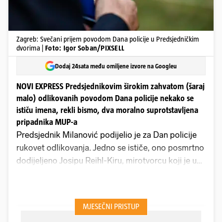
Zagreb: Svečani prijem povodom Dana policije u Predsjedničkim
dvorima |
Foto: Igor Soban/PIXSELL
Dodaj 24sata među omiljene izvore na Googleu
NOVI EXPRESS Predsjednikovim širokim zahvatom (šaraj
malo) odlikovanih povodom Dana policije nekako se
ističu imena, rekli bismo, dva moralno suprotstavljena
pripadnika MUP-a
Predsjednik Milanović podijelio je za Dan policije
rukovet odlikovanja. Jedno se ističe, ono posmrtno
dodijeljeno Josipu Reihl-Kiru, mirotvorcu koji je u
ljeto 1991. na prilazu Tenji ubijen iz zasjede. Kir je
odlikovan Redom kneza Domagoja s ogrlicom za
pokazanu osvjedočenu hrabrost i junaštvo u
Domovinskom ratu. Time je barem dijelom