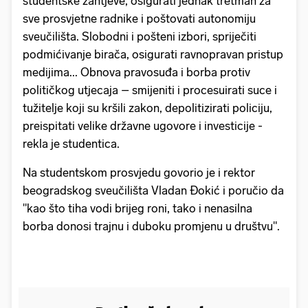
studentske zahtjeve, osigurati jednak tretman za
sve prosvjetne radnike i poštovati autonomiju
sveučilišta. Slobodni i pošteni izbori, spriječiti
podmićivanje birača, osigurati ravnopravan pristup
medijima... Obnova pravosuđa i borba protiv
političkog utjecaja – smijeniti i procesuirati suce i
tužitelje koji su kršili zakon, depolitizirati policiju,
preispitati velike državne ugovore i investicije -
rekla je studentica.
Na studentskom prosvjedu govorio je i rektor
beogradskog sveučilišta Vladan Đokić i poručio da
"kao što tiha vodi brijeg roni, tako i nenasilna
borba donosi trajnu i duboku promjenu u društvu".