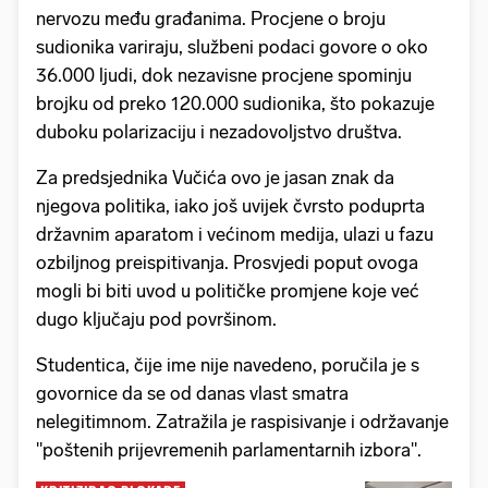
nervozu među građanima. Procjene o broju
sudionika variraju, službeni podaci govore o oko
36.000 ljudi, dok nezavisne procjene spominju
brojku od preko 120.000 sudionika, što pokazuje
duboku polarizaciju i nezadovoljstvo društva.
Za predsjednika Vučića ovo je jasan znak da
njegova politika, iako još uvijek čvrsto poduprta
državnim aparatom i većinom medija, ulazi u fazu
ozbiljnog preispitivanja. Prosvjedi poput ovoga
mogli bi biti uvod u političke promjene koje već
dugo ključaju pod površinom.
Studentica, čije ime nije navedeno, poručila je s
govornice da se od danas vlast smatra
nelegitimnom. Zatražila je raspisivanje i održavanje
"poštenih prijevremenih parlamentarnih izbora".