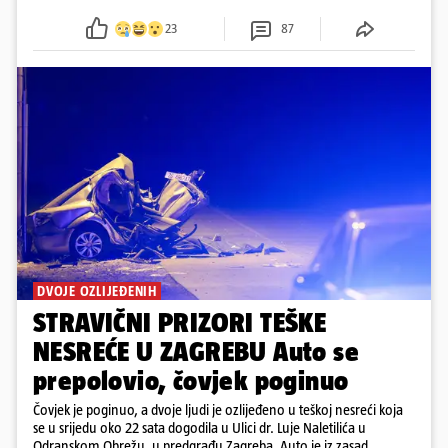
23
87
DVOJE OZLIJEĐENIH
STRAVIČNI PRIZORI TEŠKE
NESREĆE U ZAGREBU Auto se
prepolovio, čovjek poginuo
Čovjek je poginuo, a dvoje ljudi je ozlijeđeno u teškoj nesreći koja
se u srijedu oko 22 sata dogodila u Ulici dr. Luje Naletilića u
Odranskom Obrežu, u predgrađu Zagreba. Auto je iz zasad