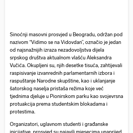
Sinoćnji masovni prosvjed u Beogradu, održan pod
nazivom “Vidimo se na Vidovdan”, označio je jedan
od najsnažnijih izraza nezadovoljstva dijela
srpskog društva aktualnom vlašću Aleksandra
Vučića. Okupljeni su, njih desetke tisuća, zahtijevali
raspisivanje izvanrednih parlamentarnih izbora i
raspuštanje Narodne skupštine, kao i uklanjanje
šatorskog naselja pristaša režima koje već
tjednima djeluje u Pionirskom parku kao svojevrsna
protuakcija prema studentskim blokadama i
protestima.
Organizatori, uglavnom studenti i građanske
inicijative, prosvjed su najavili mjesecima unaprijed,