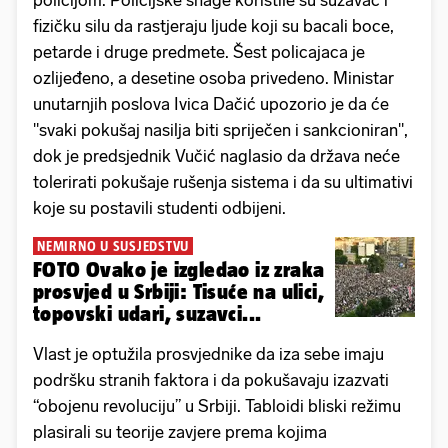
policijom. Policijske snage koristile su suzavac i
fizičku silu da rastjeraju ljude koji su bacali boce,
petarde i druge predmete. Šest policajaca je
ozlijeđeno, a desetine osoba privedeno. Ministar
unutarnjih poslova Ivica Dačić upozorio je da će
"svaki pokušaj nasilja biti spriječen i sankcioniran",
dok je predsjednik Vučić naglasio da država neće
tolerirati pokušaje rušenja sistema i da su ultimativi
koje su postavili studenti odbijeni.
NEMIRNO U SUSJEDSTVU
FOTO Ovako je izgledao iz zraka
prosvjed u Srbiji: Tisuće na ulici,
topovski udari, suzavci...
Vlast je optužila prosvjednike da iza sebe imaju
podršku stranih faktora i da pokušavaju izazvati
“obojenu revoluciju” u Srbiji. Tabloidi bliski režimu
plasirali su teorije zavjere prema kojima