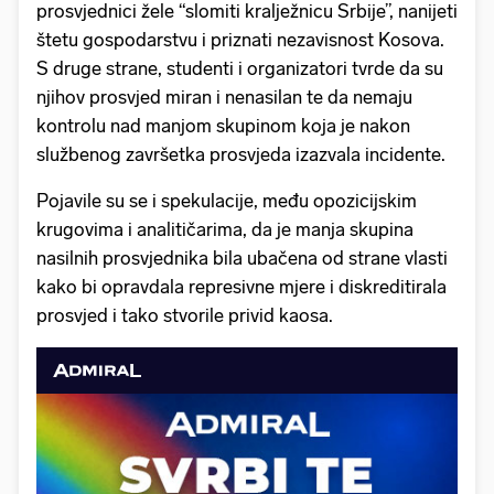
prosvjednici žele “slomiti kralježnicu Srbije”, nanijeti
štetu gospodarstvu i priznati nezavisnost Kosova.
S druge strane, studenti i organizatori tvrde da su
njihov prosvjed miran i nenasilan te da nemaju
kontrolu nad manjom skupinom koja je nakon
službenog završetka prosvjeda izazvala incidente.
Pojavile su se i spekulacije, među opozicijskim
krugovima i analitičarima, da je manja skupina
nasilnih prosvjednika bila ubačena od strane vlasti
kako bi opravdala represivne mjere i diskreditirala
prosvjed i tako stvorile privid kaosa.