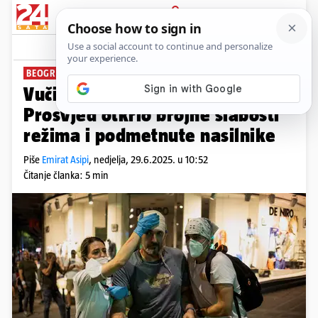
PRIJAVA
News
Komentari
8
BEOGRAD NA ULICAMA
Vučić je na staklenim nogama:
Prosvjed otkrio brojne slabosti
režima i podmetnute nasilnike
Piše
Emirat Asipi
,
nedjelja, 29.6.2025. u 10:52
Čitanje članka: 5 min