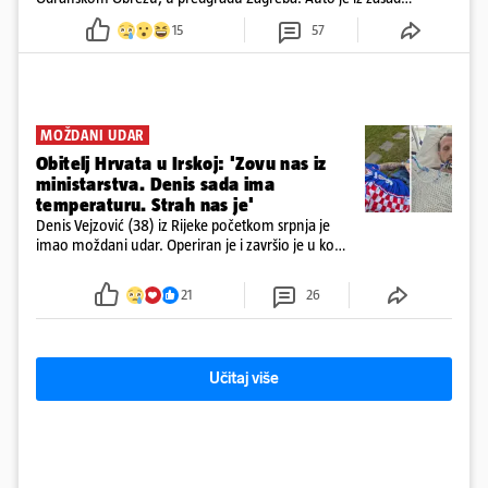
neutvrđenih razloga sletio s kolnika, a od siline udara vozilo se
15
57
prepolovilo.
MOŽDANI UDAR
Obitelj Hrvata u Irskoj: 'Zovu nas iz
ministarstva. Denis sada ima
temperaturu. Strah nas je'
Denis Vejzović (38) iz Rijeke početkom srpnja je
imao moždani udar. Operiran je i završio je u komi.
Obitelj ga želi prebaciti u Hrvatsku, kažu kako
tamošnji liječnici ne vjeruju u oporavak: 'Imamo
21
26
72 sata'
Učitaj više