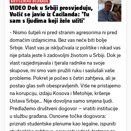
KRITIZIRAO BLOKADE
VIDEO Dok u Srbiji prosvjeduju,
Vučić se javio iz Ćacilanda: 'Tu
sam s ljudima koji žele učiti'
- Nismo šutjeli ni pred stranim agresorima ni pred
domaćim izdajnicima. Bez vas neće biti bolje
Srbije. Vlast vas je isključivala iz politike i nikad vas
nije pitala jeste li zadovoljni životom u Srbiji. Dok je
vlast razjedinjavala i tjerala radnike na svoje
skupove, mi smo vam pružili ruku i saslušali vaše
probleme. Pokret je počeo s četiri zahtjeva, ali je
postao glas svih obespravljenih. Više ne pristajemo
na korupciju, izdaju Kosova i Metohije, kršenje
Ustava Srbije... Nije dovoljna samo smjena ljudi.
Predlažemo društveni dogovor – vratiti institucije
u službu građana. Osnovne točke dogovora:
priznati studentske plenume kao legalne, ispuniti