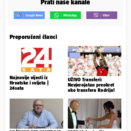
Prati naše kanale
Preporučeni članci
Najnovije vijesti iz
UŽIVO Transferi:
Hrvatske i svijeta |
Nevjerojatan preokret
24sata
oko transfera Rodrija!