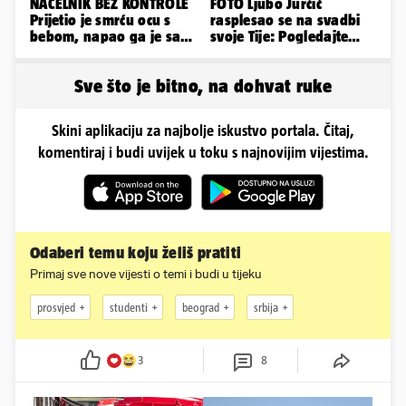
NAČELNIK BEZ KONTROLE
FOTO Ljubo Jurčić
Prijetio je smrću ocu s
rasplesao se na svadbi
bebom, napao ga je sa
svoje Tije: Pogledajte
svoja dva sina!
kako je izgledalo
vjenčanje...
Sve što je bitno, na dohvat ruke
Skini aplikaciju za najbolje iskustvo portala. Čitaj,
komentiraj i budi uvijek u toku s najnovijim vijestima.
Odaberi temu koju želiš pratiti
Primaj sve nove vijesti o temi i budi u tijeku
prosvjed
studenti
beograd
srbija
3
8