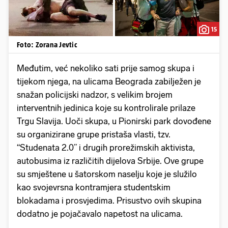
15
Foto: Zorana Jevtic
Međutim, već nekoliko sati prije samog skupa i
tijekom njega, na ulicama Beograda zabilježen je
snažan policijski nadzor, s velikim brojem
interventnih jedinica koje su kontrolirale prilaze
Trgu Slavija. Uoči skupa, u Pionirski park dovođene
su organizirane grupe pristaša vlasti, tzv.
“Studenata 2.0” i drugih prorežimskih aktivista,
autobusima iz različitih dijelova Srbije. Ove grupe
su smještene u šatorskom naselju koje je služilo
kao svojevrsna kontramjera studentskim
blokadama i prosvjedima. Prisustvo ovih skupina
dodatno je pojačavalo napetost na ulicama.