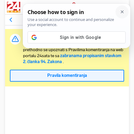
PRIJAVA
Komentari
22
Relevantni
Važna obavijest:
Svaki korisnik koji želi komentirati članke obvezan je
prethodno se upoznati s Pravilima komentiranja na web
portalu 24sata te sa
zabranama propisanim stavkom
2. članka 94. Zakona
.
Pravila komentiranja