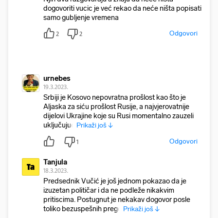
dogovoriti vucic je već rekao da neće ništa popisati
samo gubljenje vremena
Odgovori
2
2
urnebes
19.3.2023.
Srbiji je Kosovo nepovratna prošlost kao što je
Aljaska za siću prošlost Rusije, a najvjerovatnije
dijelovi Ukrajine koje su Rusi momentalno zauzeli
uključujuć
Prikaži još ↓
Odgovori
1
Tanjula
Ta
18.3.2023.
Predsednik Vučić je još jednom pokazao da je
izuzetan političar i da ne podleže nikakvim
pritiscima. Postugnut je nekakav dogovor posle
toliko bezuspešnih prego
Prikaži još ↓