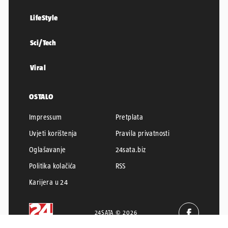
LifeStyle
Sci/Tech
Viral
OSTALO
Impressum
Pretplata
Uvjeti korištenja
Pravila privatnosti
Oglašavanje
24sata.biz
Politika kolačića
RSS
Karijera u 24
24SATA © 2026