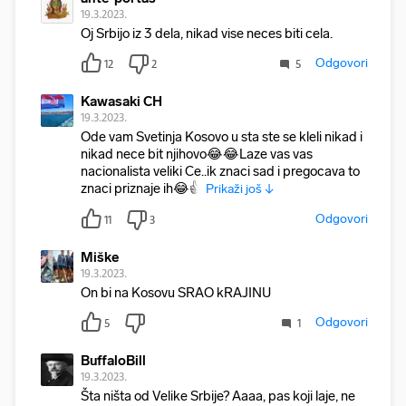
19.3.2023.
Oj Srbijo iz 3 dela, nikad vise neces biti cela.
Odgovori
12
2
5
Kawasaki CH
19.3.2023.
Ode vam Svetinja Kosovo u sta ste se kleli nikad i
nikad nece bit njihovo😂😂Laze vas vas
nacionalista veliki Ce..ik znaci sad i pregocava to
znaci priznaje ih😂👍
Prikaži još ↓
Odgovori
11
3
Miške
19.3.2023.
On bi na Kosovu SRAO kRAJINU
Odgovori
5
1
BuffaloBill
19.3.2023.
Šta ništa od Velike Srbije? Aaaa, pas koji laje, ne