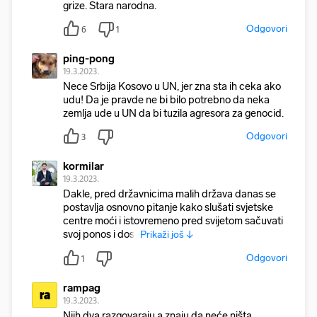
grize. Stara narodna.
Odgovori
6
1
ping-pong
19.3.2023.
Nece Srbija Kosovo u UN, jer zna sta ih ceka ako
udu! Da je pravde ne bi bilo potrebno da neka
zemlja ude u UN da bi tuzila agresora za genocid.
Odgovori
3
kormilar
19.3.2023.
Dakle, pred državnicima malih država danas se
postavlja osnovno pitanje kako slušati svjetske
centre moći i istovremeno pred svijetom sačuvati
svoj ponos i dost
Prikaži još ↓
Odgovori
1
rampag
ra
19.3.2023.
Njih dva razgovaraju a znaju da neće ništa