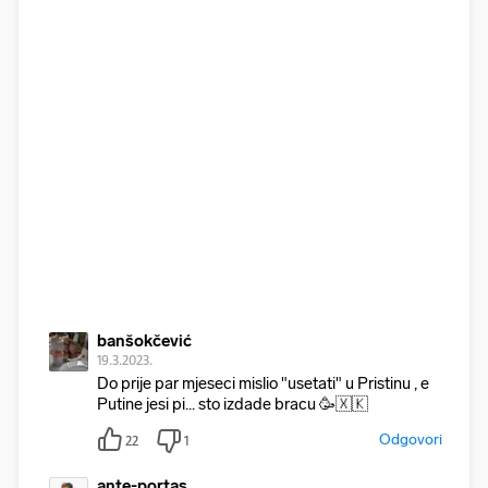
banšokčević
19.3.2023.
Do prije par mjeseci mislio "usetati" u Pristinu , e
Putine jesi pi... sto izdade bracu 🥳🇽🇰
Odgovori
22
1
ante-portas