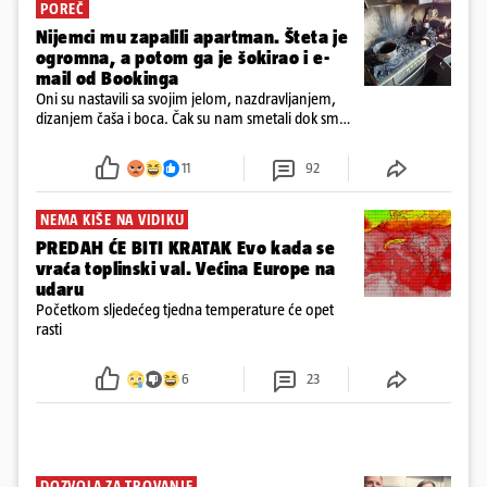
POREČ
Nijemci mu zapalili apartman. Šteta je
ogromna, a potom ga je šokirao i e-
mail od Bookinga
Oni su nastavili sa svojim jelom, nazdravljanjem,
dizanjem čaša i boca. Čak su nam smetali dok smo
u panici kupili crijeva kako bismo pokušali ugasiti
požar, rekao je vlasnik
11
92
NEMA KIŠE NA VIDIKU
PREDAH ĆE BITI KRATAK Evo kada se
vraća toplinski val. Većina Europe na
udaru
Početkom sljedećeg tjedna temperature će opet
rasti
6
23
DOZVOLA ZA TROVANJE