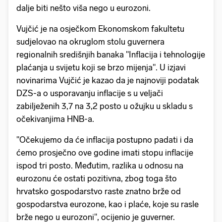
dalje biti nešto viša nego u eurozoni.
Vujčić je na osječkom Ekonomskom fakultetu
sudjelovao na okruglom stolu guvernera
regionalnih središnjih banaka "Inflacija i tehnologije
plaćanja u svijetu koji se brzo mijenja". U izjavi
novinarima Vujčić je kazao da je najnoviji podatak
DZS-a o usporavanju inflacije s u veljači
zabilježenih 3,7 na 3,2 posto u ožujku u skladu s
očekivanjima HNB-a.
"Očekujemo da će inflacija postupno padati i da
ćemo prosječno ove godine imati stopu inflacije
ispod tri posto. Međutim, razlika u odnosu na
eurozonu će ostati pozitivna, zbog toga što
hrvatsko gospodarstvo raste znatno brže od
gospodarstva eurozone, kao i plaće, koje su rasle
brže nego u eurozoni", ocijenio je guverner.