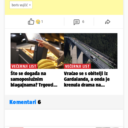
boris vujčić
1
6
Komentari
6