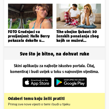
napravili lutku'
bili Mateša i Blanka
FOTO Grudnjaci su
Tihe ubojice ljubavi: 30
precijenjeni: Halle Berry
ženskih ponašanja zbog
pokazala dekolte u
kojih se muževi
zavodljivoj satenskoj
emocionalno distanciraju
haljinici
Sve što je bitno, na dohvat ruke
Skini aplikaciju za najbolje iskustvo portala. Čitaj,
komentiraj i budi uvijek u toku s najnovijim vijestima.
Odaberi temu koju želiš pratiti
Primaj sve nove vijesti o temi i budi u tijeku