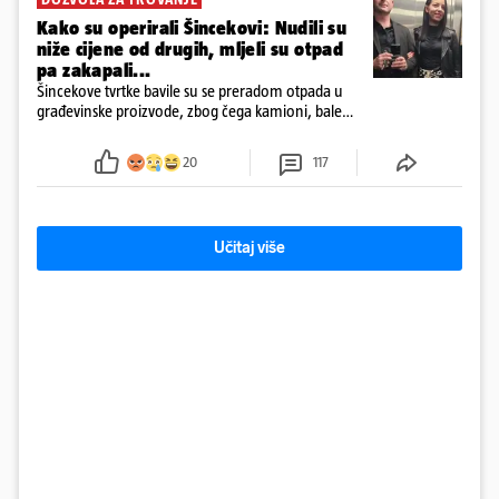
Kako su operirali Šincekovi: Nudili su
niže cijene od drugih, mljeli su otpad
pa zakapali...
Šincekove tvrtke bavile su se preradom otpada u
građevinske proizvode, zbog čega kamioni, bale
plastike i samljeveni materijal dugo nisu izazivali
sumnju
20
117
Učitaj više