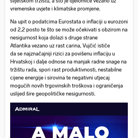
svjetskom tržištu, a što je djelomice vezano uz
vremenske uvjete i klimatske promjene.
Na upit o podatcima Eurostata o inflaciji u eurozoni
od 2,2 posto te što se može očekivati s obzirom na
nesigurnost koja dolazi s druge strane
Atlantika vezano uz rast carina, Vujčić ističe
da se najznačajniji rizici za povišenu inflaciju u
Hrvatskoj i dalje odnose na manjak radne snage na
tržištu rada, spori rast produktivnosti, nestabilne
cijene energije i sirovina te negativni utjecaj
mogućih novih trgovinskih troškova i ograničenja
uslijed šire geopolitičke nesigurnosti.