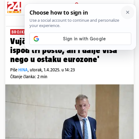
PRIJAVA
News
Komentari
6
BROJKE GUVERNERA
Vujčić: 'Ove godine inflacija je
ispod tri posto, ali i dalje viša
nego u ostaku eurozone'
Piše
HINA
,
utorak, 1.4.2025. u 14:23
Čitanje članka: 2 min