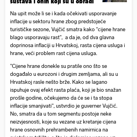
sustava i onih koji su u obradi
Na upit može li se i kada očekivati usporavanje
inflacije u sektoru hrane zbog predstojeće
turističke sezone, Vujčić smatra kako "cijene hrane
blago usporavaju rast", a da je, od dva glavna
doprinosa inflaciji u Hrvatskoj, rasta cijena usluga i
hrane, veći problem rast cijena usluga.
"Cijene hrane donekle su pratile ono što se
događalo u eurozoni i drugim zemljama, ali su u
Hrvatskoj rasle nešto brže. Kako se lagano
ispuhuje ovaj efekt rasta plaća, koji je bio snažan
prošle godine, očekujemo da će se i ta stopa
inflacije smanjivati", ustvrdio je guverner Vujčić.
No, smatra da u tom segmentu postoje neke
neizvjesnosti, koje su vezane uz kretanje cijena
hrane osnovnih prehrambenih namirnica na