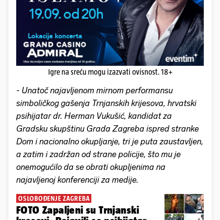
Igre na sreću mogu izazvati ovisnost. 18+
- Unatoč najavljenom mirnom performansu
simboličkog gašenja Trnjanskih krijesova, hrvatski
psihijatar dr. Herman Vukušić, kandidat za
Gradsku skupštinu Grada Zagreba ispred stranke
Dom i nacionalno okupljanje, tri je puta zaustavljen,
a zatim i zadržan od strane policije, što mu je
onemogućilo da se obrati okupljenima na
najavljenoj konferenciji za medije.
OSLOBOĐENJE ZAGREBA
FOTO Zapaljeni su Trnjanski