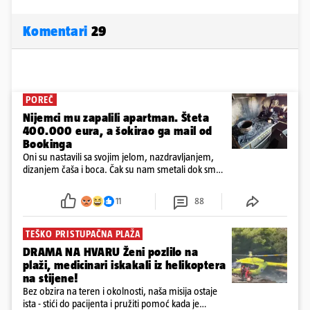
Komentari
29
POREČ
Nijemci mu zapalili apartman. Šteta
400.000 eura, a šokirao ga mail od
Bookinga
Oni su nastavili sa svojim jelom, nazdravljanjem,
dizanjem čaša i boca. Čak su nam smetali dok smo
u panici kupili crijeva kako bismo pokušali ugasiti
požar, rekao je vlasnik
11
88
TEŠKO PRISTUPAČNA PLAŽA
DRAMA NA HVARU Ženi pozlilo na
plaži, medicinari iskakali iz helikoptera
na stijene!
Bez obzira na teren i okolnosti, naša misija ostaje
ista - stići do pacijenta i pružiti pomoć kada je