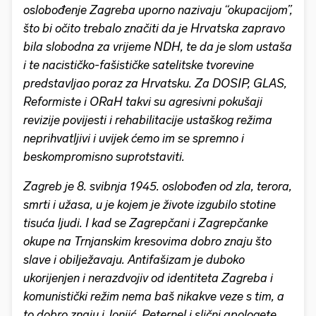
oslobođenje Zagreba uporno nazivaju “okupacijom”,
što bi očito trebalo značiti da je Hrvatska zapravo
bila slobodna za vrijeme NDH, te da je slom ustaša
i te nacističko-fašističke satelitske tvorevine
predstavljao poraz za Hrvatsku. Za DOSIP, GLAS,
Reformiste i ORaH takvi su agresivni pokušaji
revizije povijesti i rehabilitacije ustaškog režima
neprihvatljivi i uvijek ćemo im se spremno i
beskompromisno suprotstaviti.
Zagreb je 8. svibnja 1945. oslobođen od zla, terora,
smrti i užasa, u je kojem je živote izgubilo stotine
tisuća ljudi. I kad se Zagrepčani i Zagrepčanke
okupe na Trnjanskim kresovima dobro znaju što
slave i obilježavaju. Antifašizam je duboko
ukorijenjen i nerazdvojiv od identiteta Zagreba i
komunistički režim nema baš nikakve veze s tim, a
to dobro znaju i Jonjić, Peternel i slični apologete