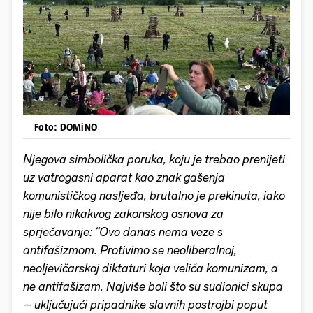
Foto: DOMiNO
Njegova simbolička poruka, koju je trebao prenijeti
uz vatrogasni aparat kao znak gašenja
komunističkog nasljeđa, brutalno je prekinuta, iako
nije bilo nikakvog zakonskog osnova za
sprječavanje: “Ovo danas nema veze s
antifašizmom. Protivimo se neoliberalnoj,
neoljevičarskoj diktaturi koja veliča komunizam, a
ne antifašizam. Najviše boli što su sudionici skupa
– uključujući pripadnike slavnih postrojbi poput