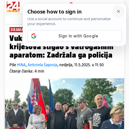
PRIJAVA
News
Komentari
29
DRAMA NA SAVSKOM NASIPU
Vukušić na paljenje Trnjanskih
krijesova stigao s vatrogasnim
aparatom: Zadržala ga policija
Piše
HINA
,
Antonela Šaponja
,
nedjelja, 11.5.2025. u 11:50
Čitanje članka: 4 min