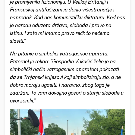
je promijenila fizionomiju. U Velikoj Britaniji i
Francuskoj antifašizam je donio višestranačje i
napredak. Kod nas komunističku diktaturu. Kod nas
je narodu oduzeta država, sloboda i pravo na
istinu. I zato mi imamo pravo reći: to nećemo
slaviti.”
Na pitanje o simbolici vatrogasnog aparata,
Peternel je rekao: “Gospodin Vukušić želio je na
simbolički način vatrogasnim aparatom pokazati
da se Trnjanski krijesovi koji simboliziraju zlo, a ne
dobro moraju ugasiti. I naravno, zbog toga je
zadržan. To vam dovoljno govori o stanju slobode u
ovoj zemlji.”