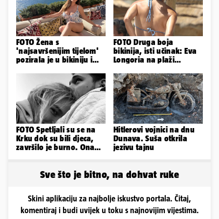
FOTO Žena s
FOTO Druga boja
'najsavršenijim tijelom'
bikinija, isti učinak: Eva
pozirala je u bikiniju i
Longoria na plaži
pokazala svoje bujne
pipkala svoje zanosne
obline...
obline
FOTO Spetljali su se na
Hitlerovi vojnici na dnu
Krku dok su bili djeca,
Dunava. Suša otkrila
završilo je burno. Ona
jezivu tajnu
sad želi 50 milijuna eura
Sve što je bitno, na dohvat ruke
Skini aplikaciju za najbolje iskustvo portala. Čitaj,
komentiraj i budi uvijek u toku s najnovijim vijestima.