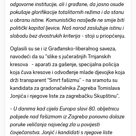
odgovorne institucije, ali i građane, da jasno osude
pokušaje glorifikacije totalitarnih režima i da stanu
u obranu istine. Komunističko nasljeđe ne smije biti
politički kapital ljevice. Naš narod zaslužuje istinu i
slobodu bez dvostrukih kriterija
- stoji u priopćenju.
Oglasili su se i iz Građansko-liberalnog saveza,
navodeći da su "slike s jučerašnjih Trnjanskih
kresova - aparati za gašenje, specijalna policija
koja čuva kresove i odvođenje mlade djevojke koja
drži transparent “Smrt fašizmu” - na sramotu su
kandidata za gradonačelnika Zagreba Tomislava
Jonjića i njegove liste za zagrebačku Skupštinu".
-
U danima kad cijela Europa slavi 80. obljetnicu
pobjede nad fašizmom iz Zagreba ponovno dolaze
poruke veličanja najvećeg zla u povijesti
čovječanstva. Jonjić i kandidati s njegove liste