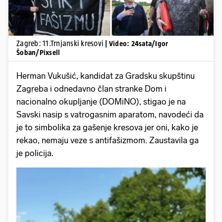
Zagreb: 11.Trnjanski kresovi
| Video: 24sata/Igor
Šoban/Pixsell
Herman Vukušić, kandidat za Gradsku skupštinu
Zagreba i odnedavno član stranke Dom i
nacionalno okupljanje (DOMiNO), stigao je na
Savski nasip s vatrogasnim aparatom, navodeći da
je to simbolika za gašenje kresova jer oni, kako je
rekao, nemaju veze s antifašizmom. Zaustavila ga
je policija.