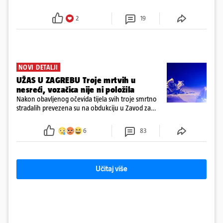
najpotrebnija - objavilo je Ministarstvo zdravstva na
Facebooku
2
19
NOVI DETALJI
UŽAS U ZAGREBU Troje mrtvih u
nesreći, vozačica nije ni položila
Nakon obavljenog očevida tijela svih troje smrtno
stradalih prevezena su na obdukciju u Zavod za
sudsku medicinu i kriminalistiku u Zagrebu, a
policija nastavlja kriminalističko istraživanje
6
83
Učitaj više