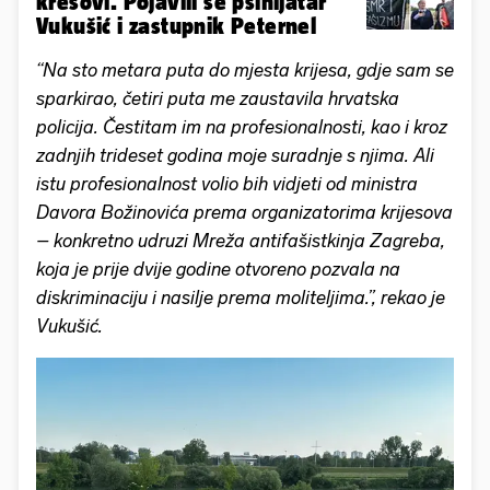
kresovi. Pojavili se psihijatar
Vukušić i zastupnik Peternel
“Na sto metara puta do mjesta krijesa, gdje sam se
sparkirao, četiri puta me zaustavila hrvatska
policija. Čestitam im na profesionalnosti, kao i kroz
zadnjih trideset godina moje suradnje s njima. Ali
istu profesionalnost volio bih vidjeti od ministra
Davora Božinovića prema organizatorima krijesova
– konkretno udruzi Mreža antifašistkinja Zagreba,
koja je prije dvije godine otvoreno pozvala na
diskriminaciju i nasilje prema moliteljima.”, rekao je
Vukušić.