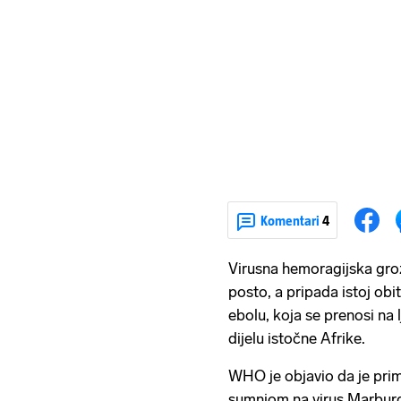
Komentari
4
Virusna hemoragijska groz
posto, a pripada istoj obi
ebolu, koja se prenosi na
dijelu istočne Afrike.
WHO je objavio da je prim
sumnjom na virus Marburg 