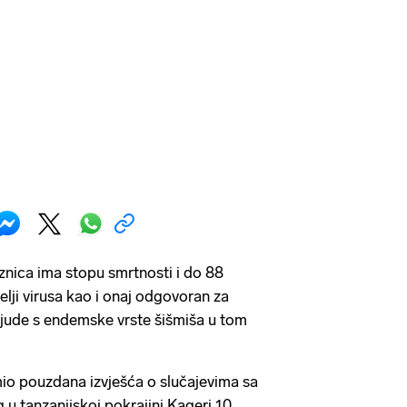
nica ima stopu smrtnosti i do 88
telji virusa kao i onaj odgovoran za
 ljude s endemske vrste šišmiša u tom
io pouzdana izvješća o slučajevima sa
u tanzanijskoj pokrajini Kageri 10.