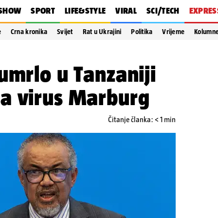
SHOW
SPORT
LIFE&STYLE
VIRAL
SCI/TECH
EXPRES
e
Crna kronika
Svijet
Rat u Ukrajini
Politika
Vrijeme
Kolumn
umrlo u Tanzaniji
a virus Marburg
Čitanje članka: < 1 min