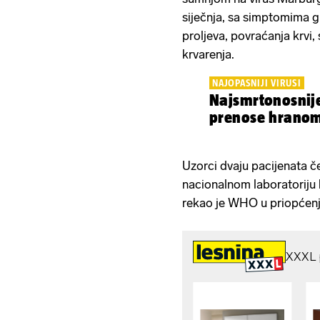
siječnja, sa simptomima gl
proljeva, povraćanja krvi,
krvarenja.
NAJOPASNIJI VIRUSI
Najsmrtonosnije
prenose hrano
Uzorci dvaju pacijenata č
nacionalnom laboratoriju k
rekao je WHO u priopćenj