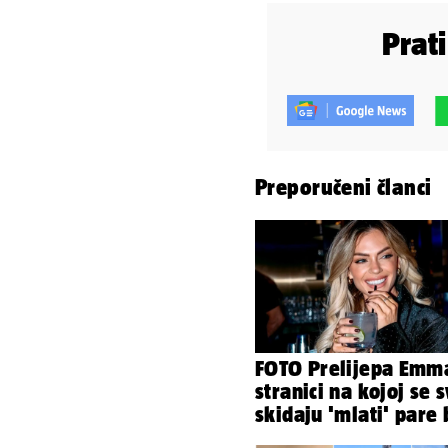
Prat
Preporučeni članci
FOTO Prelijepa Emm
stranici na kojoj se s
skidaju 'mlati' pare 
'prodaje tijela'