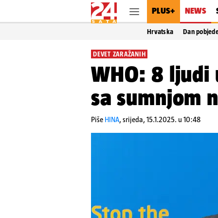
PLUS+
NEWS
Hrvatska
Dan pobjed
DEVET ZARAŽANIH
WHO: 8 ljudi 
sa sumnjom n
Piše
HINA
,
srijeda, 15.1.2025. u 10:48