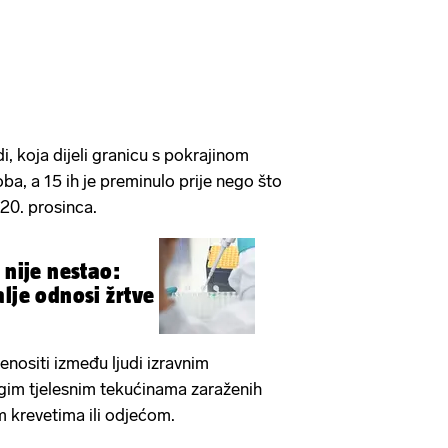
i, koja dijeli granicu s pokrajinom
ba, a 15 ih je preminulo prije nego što
 20. prosinca.
 nije nestao:
lje odnosi žrtve
nositi između ljudi izravnim
rugim tjelesnim tekućinama zaraženih
m krevetima ili odjećom.