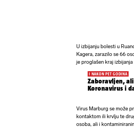
U izbijanju bolesti u Ruand
Kagera, zarazilo se 66 oso
je proglašen kraj izbijanja
I NAKON PET GODINA
Zaboravljen, ali
Koronavirus i da
Virus Marburg se može pre
kontaktom ili krvlju te d
osoba, ali i kontaminirani