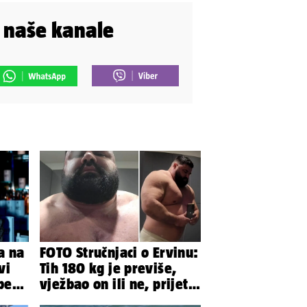
i naše kanale
a na
FOTO Stručnjaci o Ervinu:
vi
Tih 180 kg je previše,
bez
vježbao on ili ne, prijete
mu mnoge komplikacije