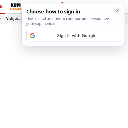
S
PRIJAVA
e
Vidi još…