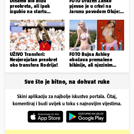
Dinamo bio blizu
FOTO Dražen Žanko
preokreta, ali ipak
pjevao je u crkvi na
izgubio na startu
Jarunu povodom Oluje:
Ramljaka
Evo kako je izgledao
nastup
UŽIVO Transferi:
FOTO Bujna Ashley
Nevjerojatan preokret
obožava premalene
oko transfera Rodrija!
bikinije, ali njezinim
fanovima to uopće ne
smeta
Sve što je bitno, na dohvat ruke
Skini aplikaciju za najbolje iskustvo portala. Čitaj,
komentiraj i budi uvijek u toku s najnovijim vijestima.