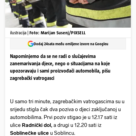
ilustracija |
Foto: Marijan Susenj/PIXSELL
Dodaj 24sata među omiljene izvore na Googleu
Napominjemo da se ne radi o slučajevima
zanemarivanja djece, nego o situacijama na koje
upozoravaju i sami proizvođači automobila, pišu
zagrebački vatrogasci
U samo tri minute, zagrebačkim vatrogascima su u
srijedu stigla čak dva poziva o djeci zaključanoj u
automobilima. Prvi poziv stigao je u 12.17 sati iz
ulice
Radnički dol,
a drugi u 12.20 sati iz
Soblinečke ulice
u Soblincu.