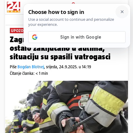
PRIJAVA
News
Komentari
3
UPOZORENJE RODITELJIMA
Zagreb: U tri minute dvoje djece
ostalo zaključano u autima,
situaciju su spasili vatrogasci
Piše
Bogdan Blotnej
,
srijeda, 24.9.2025. u 14:19
Čitanje članka: < 1 min