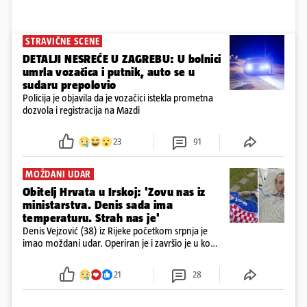
STRAVIČNE SCENE
DETALJI NESREĆE U ZAGREBU: U bolnici
umrla vozačica i putnik, auto se u
sudaru prepolovio
Policija je objavila da je vozačici istekla prometna
dozvola i registracija na Mazdi
23
91
MOŽDANI UDAR
Obitelj Hrvata u Irskoj: 'Zovu nas iz
ministarstva. Denis sada ima
temperaturu. Strah nas je'
Denis Vejzović (38) iz Rijeke početkom srpnja je
imao moždani udar. Operiran je i završio je u komi.
Obitelj ga želi prebaciti u Hrvatsku, kažu kako
tamošnji liječnici ne vjeruju u oporavak: 'Imamo
21
28
72 sata'