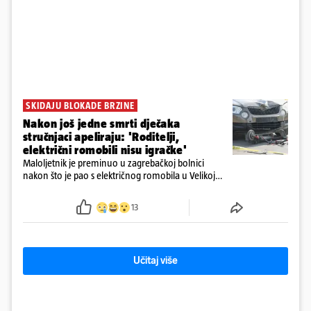
SKIDAJU BLOKADE BRZINE
Nakon još jedne smrti dječaka
stručnjaci apeliraju: 'Roditelji,
električni romobili nisu igračke'
Maloljetnik je preminuo u zagrebačkoj bolnici
nakon što je pao s električnog romobila u Velikoj
Gorici. Liječnici: ‘Ozljede su sve jezivije’
13
Učitaj više