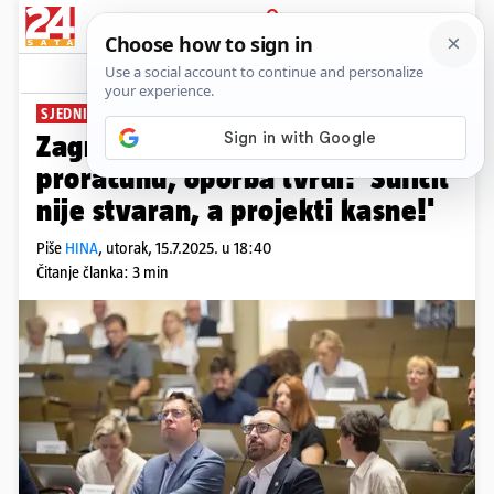
PRIJAVA
News
Komentari
1
SJEDNICA GRADSKE SKUPŠTINE
Zagreb završio 2024. s viškom u
proračunu, oporba tvrdi: 'Suficit
nije stvaran, a projekti kasne!'
Piše
HINA
,
utorak, 15.7.2025. u 18:40
Čitanje članka: 3 min