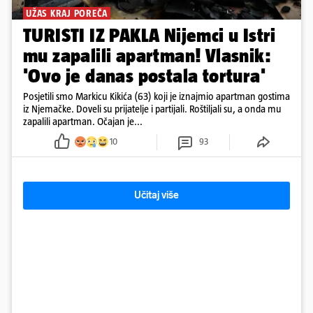
UŽAS KRAJ POREČA
TURISTI IZ PAKLA Nijemci u Istri
mu zapalili apartman! Vlasnik:
'Ovo je danas postala tortura'
Posjetili smo Markicu Kikića (63) koji je iznajmio apartman gostima
iz Njemačke. Doveli su prijatelje i partijali. Roštiljali su, a onda mu
zapalili apartman. Očajan je...
10
93
Učitaj više