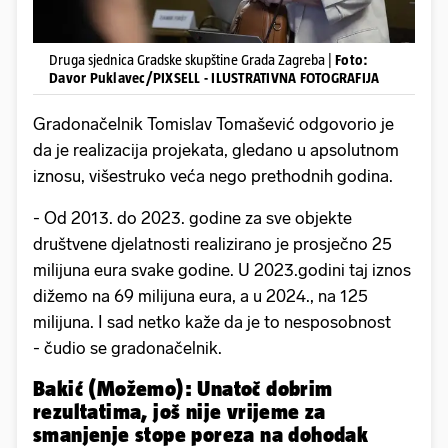
Druga sjednica Gradske skupštine Grada Zagreba |
Foto:
Davor Puklavec/PIXSELL - ILUSTRATIVNA FOTOGRAFIJA
Gradonačelnik Tomislav Tomašević odgovorio je
da je realizacija projekata, gledano u apsolutnom
iznosu, višestruko veća nego prethodnih godina.
- Od 2013. do 2023. godine za sve objekte
društvene djelatnosti realizirano je prosječno 25
milijuna eura svake godine. U 2023.godini taj iznos
dižemo na 69 milijuna eura, a u 2024., na 125
milijuna. I sad netko kaže da je to nesposobnost
- čudio se gradonačelnik.
Bakić (Možemo): Unatoč dobrim
rezultatima, još nije vrijeme za
smanjenje stope poreza na dohodak