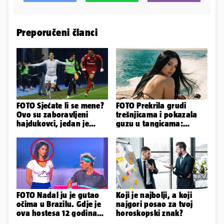
Preporučeni članci
FOTO Sjećate li se mene?
FOTO Prekrila grudi
Ovo su zaboravljeni
trešnjicama i pokazala
hajdukovci, jedan je
guzu u tangicama:
napuhao 3,3 promila...
Ovako ljetuje bujna
Slavonka
FOTO Nadal ju je gutao
Koji je najbolji, a koji
očima u Brazilu. Gdje je
najgori posao za tvoj
ova hostesa 12 godina
horoskopski znak?
poslije i kako izgleda?