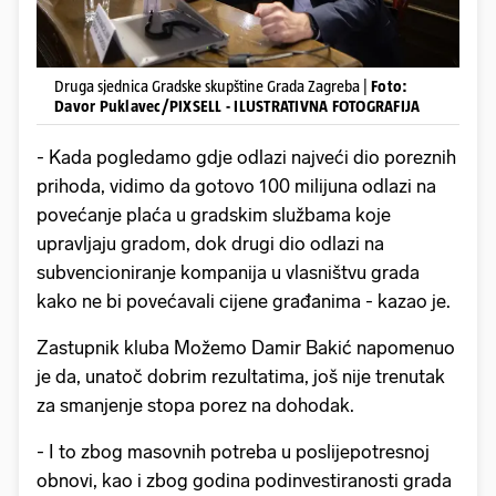
Druga sjednica Gradske skupštine Grada Zagreba |
Foto:
Davor Puklavec/PIXSELL - ILUSTRATIVNA FOTOGRAFIJA
- Kada pogledamo gdje odlazi najveći dio poreznih
prihoda, vidimo da gotovo 100 milijuna odlazi na
povećanje plaća u gradskim službama koje
upravljaju gradom, dok drugi dio odlazi na
subvencioniranje kompanija u vlasništvu grada
kako ne bi povećavali cijene građanima - kazao je.
Zastupnik kluba Možemo Damir Bakić napomenuo
je da, unatoč dobrim rezultatima, još nije trenutak
za smanjenje stopa porez na dohodak.
- I to zbog masovnih potreba u poslijepotresnoj
obnovi, kao i zbog godina podinvestiranosti grada