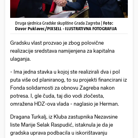
Druga sjednica Gradske skupštine Grada Zagreba |
Foto:
Davor Puklavec/PIXSELL - ILUSTRATIVNA FOTOGRAFIJA
Gradsku vlast prozvao je zbog polovične
realizacije sredstava namijenjena za kapitalna
ulaganja.
- Ima jedna stavka u kojoj ste realizirali dva i pol
puta više od planiranog, to su projekti financirani iz
Fonda solidarnosti za obnovu Zagreba nakon
potresa. I, gle čuda, taj dio vodi zločesta,
omražena HDZ-ova vlada - naglasio je Herman.
Dragana Turkalj, iz Kluba zastupnika Nezavsine
liste Marije Selak Raspudić, istaknula je da je
gradska uprava podbacila u iskorištavanju