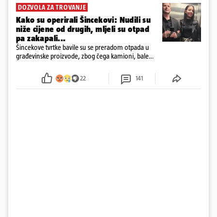
DOZVOLA ZA TROVANJE
Kako su operirali Šincekovi: Nudili su
niže cijene od drugih, mljeli su otpad
pa zakapali...
Šincekove tvrtke bavile su se preradom otpada u
građevinske proizvode, zbog čega kamioni, bale
plastike i samljeveni materijal dugo nisu izazivali
sumnju
22
141