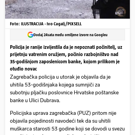
Foto: ILUSTRACIJA - Ivo Cagalj/PIXSELL
Dodaj 24sata među omiljene izvore na Googleu
Policija je ranije izvijestila da je nepoznati počinitelj, uz
prijetnju vatrenim oružjem, počinio razbojništvo nad
35-godišnjom zaposlenicom banke, kojom prilikom je
otuđio novac
Zagrebačka policija u utorak je objavila da je
uhitila 53-godišnjaka kojega sumnjiči za
subotnju pljačku poslovnice Hrvatske poštanske
banke u Ulici Dubrava.
Policijska uprava zagrebačka (PUZ) pritom nije
objavila pojedinosti navodeći tek da su uhitili
muškarca starosti 53 godine koji se dovodi u svezu