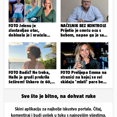
FOTO Jelenu je
NAČELNIK BEZ KONTROLE
zlostavljao otac,
Prijetio je smrću ocu s
dobivala je i vraćala
bebom, napao ga je sa
kilograme: 'Brutalno me
svoja dva sina!
tukao šakama'
FOTO Badić? Ne treba,
FOTO Prelijepa Emma na
Halle je grudi prekrila
stranici na kojoj se svi
šeširom! Uskoro će 60,
skidaju 'mlati' pare bez
ljetuje u golim izdanjima
'prodaje tijela'
Sve što je bitno, na dohvat ruke
Skini aplikaciju za najbolje iskustvo portala. Čitaj,
komentiraj i budi uvijek u toku s najnovijim vijestima.