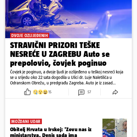
DVOJE OZLIJEĐENIH
STRAVIČNI PRIZORI TEŠKE
NESREĆE U ZAGREBU Auto se
prepolovio, čovjek poginuo
Čovjek je poginuo, a dvoje ljudi je ozlijeđeno u teškoj nesreći koja
se u srijedu oko 22 sata dogodila u Ulici dr. Luje Naletilića u
Odranskom Obrežu, u predgrađu Zagreba. Auto je iz zasad
neutvrđenih razloga sletio s kolnika, a od siline udara vozilo se
15
57
prepolovilo.
MOŽDANI UDAR
Obitelj Hrvata u Irskoj: 'Zovu nas iz
ministarstva. Denis sada ima