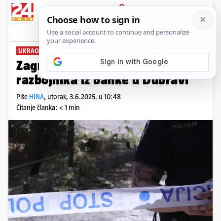
PRIJAVA
News
Komentari
0
UKRAO TISUĆE EURA
Zagrebačka policija uhitila je
razbojnika iz banke u Dubravi
Piše
HINA
,
utorak, 3.6.2025. u 10:48
Čitanje članka: < 1 min