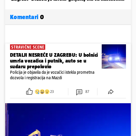
Komentari
0
STRAVIČNE SCENE
DETALJI NESREĆE U ZAGREBU: U bolnici
umrla vozačica i putnik, auto se u
sudaru prepolovio
Policija je objavila da je vozačici istekla prometna
dozvola i registracija na Mazdi
23
87