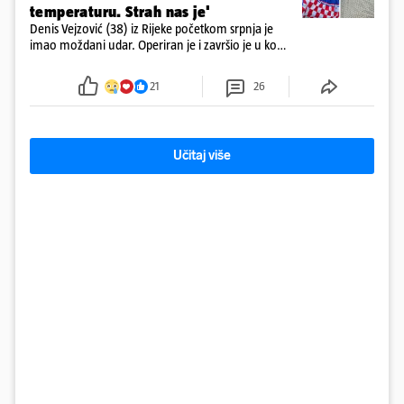
temperaturu. Strah nas je'
Denis Vejzović (38) iz Rijeke početkom srpnja je
imao moždani udar. Operiran je i završio je u komi.
Obitelj ga želi prebaciti u Hrvatsku, kažu kako
tamošnji liječnici ne vjeruju u oporavak: 'Imamo
21
26
72 sata'
Učitaj više