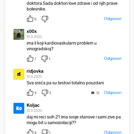
doktora.Sada doktori love zdrave i od njih prave
bolesnike.
Odgovori
6
x00x
10.9.2020.
ima li koji kardiovaskularni problem u
vinogradskoj?
Odgovori
7
1
ridjovka
ri
10.9.2020.
Sva sreća pa su testovi totalno pouzdani
Odgovori
9
3
12
Koljac
Ko
10.9.2020.
daj mi reci svih 21 ima svoje stanove i sami zive pa
mogu bit u samoizolaciji??
Odgovori
4
1