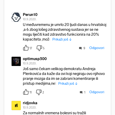
Perun10
10.9.2020.
U međuvremenu je umrlo 20 ljudi danas u hrvatskoj
,a 6 zbog lošeg zdravstvenog sustava jer se ne
mogu liječiti kad zdravstvo funkcionira na 20%
kapaciteta ,možd
Prikaži još ↓
Odgovori
17
5
9
optimusp300
10.9.2020.
Još samo čekam velikog demokratu Andreja
Plenkovića da kaže da ovi koji negiraju ovo njihovo
pranje mozga da im se zabrani komentiranje ili
pristup medijima,neb
Prikaži još ↓
Odgovori
11
2
1
ridjovka
ri
10.9.2020.
Za normalnih vremena bolesni su tražili