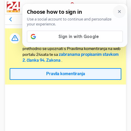
PRIJAVA
Komentari
78
Relevantni
Važna obavijest:
Svaki korisnik koji želi komentirati članke obvezan je
prethodno se upoznati s Pravilima komentiranja na web
portalu 24sata te sa
zabranama propisanim stavkom
2. članka 94. Zakona
.
Pravila komentiranja