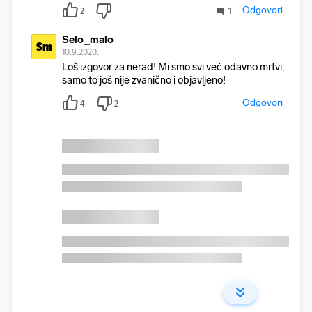
Odgovori
2
1
Selo_malo
Sm
10.9.2020.
Loš izgovor za nerad! Mi smo svi već odavno mrtvi,
samo to još nije zvanično i objavljeno!
Odgovori
4
2