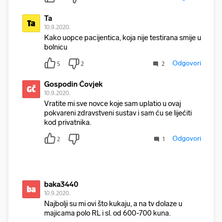
Ta
Ta
10.9.2020.
Kako uopce pacijentica, koja nije testirana smije u
bolnicu
Odgovori
5
2
2
Gospodin Čovjek
GČ
10.9.2020.
Vratite mi sve novce koje sam uplatio u ovaj
pokvareni zdravstveni sustav i sam ću se lijećiti
kod privatnika.
Odgovori
2
1
baka3440
ba
10.9.2020.
Najbolji su mi ovi što kukaju, a na tv dolaze u
majicama polo RL i sl. od 600-700 kuna.