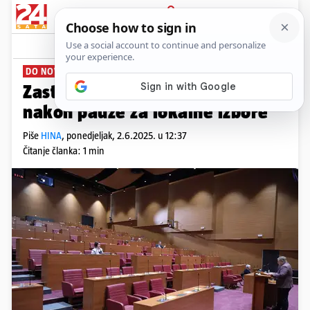
PRIJAVA
News
Komentari
3
DO NOVE LJETNE STANKE
Zastupnici se vraćaju u Sabor
nakon pauze za lokalne izbore
Piše
HINA
,
ponedjeljak, 2.6.2025. u 12:37
Čitanje članka: 1 min