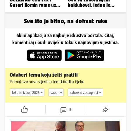
Gusari Komin rame uz
hajdukovci, jedan je
rame osvojili Maraton
napuhao 3,3 promila...
lađa
Sve što je bitno, na dohvat ruke
Skini aplikaciju za najbolje iskustvo portala. Čitaj,
komentiraj i budi uvijek u toku s najnovijim vijestima.
Odaberi temu koju želiš pratiti
Primaj sve nove vijesti o temi i budi u tijeku
lokalni izbori 2025
sabor
saborski zastupnici
3