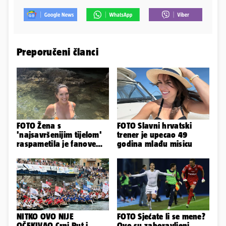
Preporučeni članci
FOTO Žena s
FOTO Slavni hrvatski
'najsavršenijim tijelom'
trener je upecao 49
raspametila je fanove
godina mlađu misicu
zaigranim fotkama iz
plićaka
NITKO OVO NIJE
FOTO Sjećate li se mene?
OČEKIVAO Crni Put i
Ovo su zaboravljeni