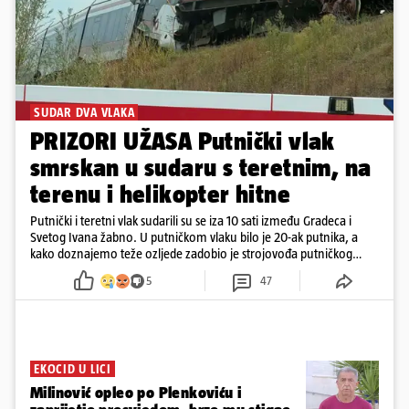
SUDAR DVA VLAKA
PRIZORI UŽASA Putnički vlak
smrskan u sudaru s teretnim, na
terenu i helikopter hitne
Putnički i teretni vlak sudarili su se iza 10 sati između Gradeca i
Svetog Ivana žabno. U putničkom vlaku bilo je 20-ak putnika, a
kako doznajemo teže ozljede zadobio je strojovođa putničkog
vlaka. Zatvoren je promet, a fotoreporteri Prigorskog objavili su
5
47
prve snimke s mjesta sudara
EKOCID U LICI
Milinović opleo po Plenkoviću i