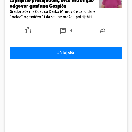
zaprijetio prosvjedom, brzo mu stigao
odgovor građana Gospića
Gradonačelnik Gospića Darko Milinović ispalio da je
"nalaz" ograničen" i da se "ne može upotrijebiti za
sudske sporove". Građani Gospića ga podsjetili da
ga je naručio Uskok i da je dio spisa
14
Učitaj više