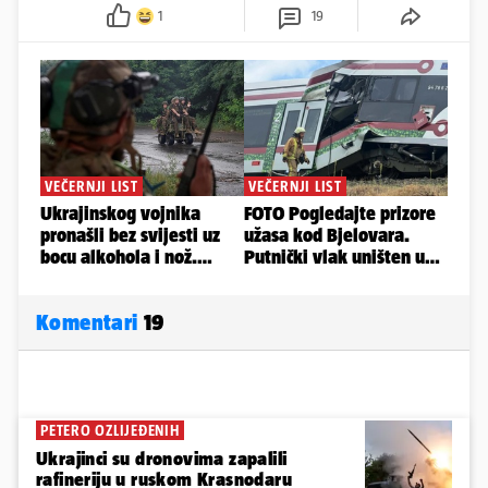
1
19
Komentari
19
PETERO OZLIJEĐENIH
Ukrajinci su dronovima zapalili
rafineriju u ruskom Krasnodaru