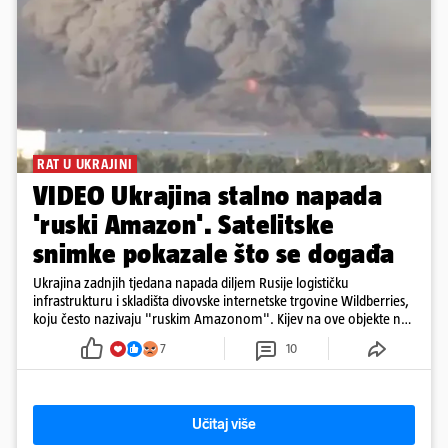
RAT U UKRAJINI
VIDEO Ukrajina stalno napada
'ruski Amazon'. Satelitske
snimke pokazale što se događa
Ukrajina zadnjih tjedana napada diljem Rusije logističku
infrastrukturu i skladišta divovske internetske trgovine Wildberries,
koju često nazivaju "ruskim Amazonom". Kijev na ove objekte ne
gleda samo kao na obična trgovačka skladišta, već tvrdi da ih ruske
7
10
snage koriste i za vojne potrebe, odnosno za skladištenje i
distribuciju dijelova za dronove i druge opreme koja se koristi u
ratu. S druge strane, napadi služe i kao izravan odgovor na ruska
bombardiranja ukrajinske poštanske i logističke infrastrukture te
Učitaj više
kao način da se ekonomske posljedice rata prenesu dublje na ruski
teritorij i približe običnim građanima.