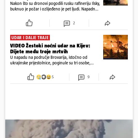
Nakon što su dronovi pogodili rusku rafineriju Ilsky,
buknuo je požar i ozlijeđeno je pet ljudi. Napadnut
je i industrijski objekt u Samari, Moskva tvrdi da je
srušila 397 dronova
2
UDAR I DALJE TRAJE
VIDEO Žestoki noćni udar na Kijev:
Dijete među troje mrtvih
U napadu na područje Brovarija, istočno od
ukrajinske prijestolnice, poginule su tri osobe,
među kojima i jedno dijete
5
9