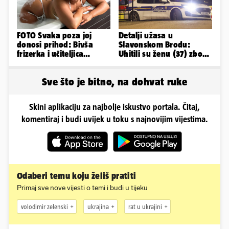
FOTO Svaka poza joj
Detalji užasa u
donosi prihod: Bivša
Slavonskom Brodu:
frizerka i učiteljica
Uhitili su ženu (37) zbog
oblinama je zapalila
smrti 71-godišnjeg
Instagram
muškarca
Sve što je bitno, na dohvat ruke
Skini aplikaciju za najbolje iskustvo portala. Čitaj,
komentiraj i budi uvijek u toku s najnovijim vijestima.
Odaberi temu koju želiš pratiti
Primaj sve nove vijesti o temi i budi u tijeku
volodimir zelenski
ukrajina
rat u ukrajini