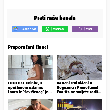
Prati naše kanale
Preporučeni članci
FOTO Bez šminke, u
Vatreni crvi viđeni u
opuštenom izdanju:
Rogoznici i Primoštenu!
Laura iz 'Savršenog' je
Evo što ne smijete raditi
objavila fotke sa svog
kada ih vidite
odmora