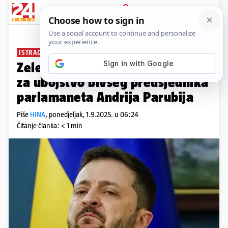
PRIJAVA
News
Komentari
19
ISTRAGA U TIJEKU
Zelenski: Uhićen je osumnjičeni
za ubojstvo bivšeg predsjednika
parlamaneta Andrija Parubija
Piše
HINA
,
ponedjeljak, 1.9.2025. u 06:24
Čitanje članka: < 1 min