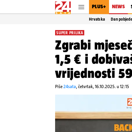
PLUS+
NEWS
Hrvatska
Dan pobjed
SUPER PRILIKA
Zgrabi mjese
1,5 € i dobiv
vrijednosti 5
Piše
24sata
,
četvrtak, 16.10.2025. u 12:15