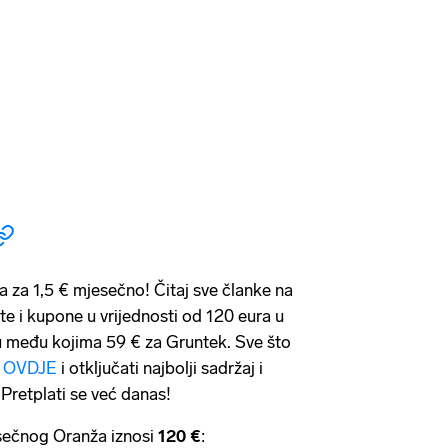
a za 1,5 € mjesečno! Čitaj sve članke na
ste i kupone u vrijednosti od 120 eura u
među kojima 59 € za Gruntek. Sve što
i
OVDJE
i otključati najbolji sadržaj i
 Pretplati se već danas!
sečnog Oranža iznosi
120 €
: