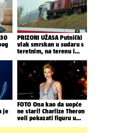
 30
PRIZORI UŽASA Putnički
bog
vlak smrskan u sudaru s
teretnim, na terenu i
iraju
helikopter hitne
FOTO Ona kao da uopće
a je
ne stari! Charlize Theron
voli pokazati figuru u
golišavim izdanjima...