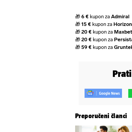
🎁
6 €
kupon za
Admiral
🎁
15 €
kupon za
Horizon
🎁
20 €
kupon za
Maxbe
🎁
20 €
kupon za
Persis
🎁
59 €
kupon za
Grunte
Prat
Preporučeni članci