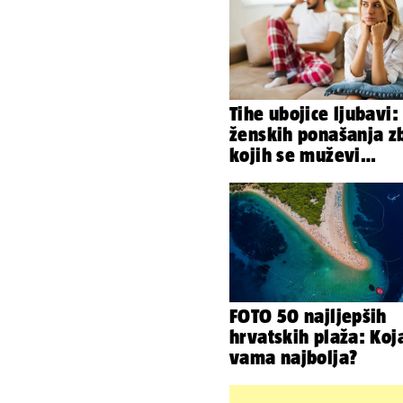
Tihe ubojice ljubavi:
ženskih ponašanja z
kojih se muževi
emocionalno distanc
FOTO 50 najljepših
hrvatskih plaža: Koj
vama najbolja?