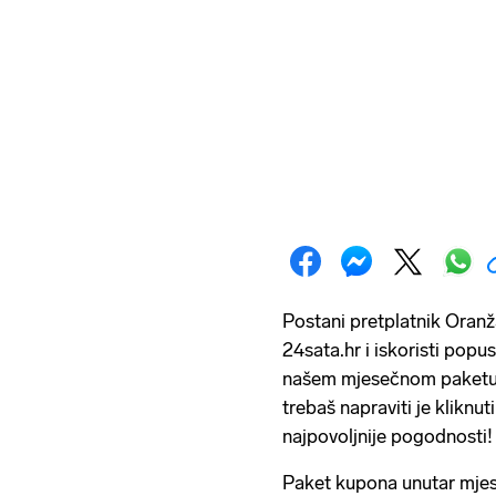
Postani pretplatnik Oranž
24sata.hr i iskoristi popu
našem mjesečnom paketu 
trebaš napraviti je kliknut
najpovoljnije pogodnosti!
Paket kupona unutar mje