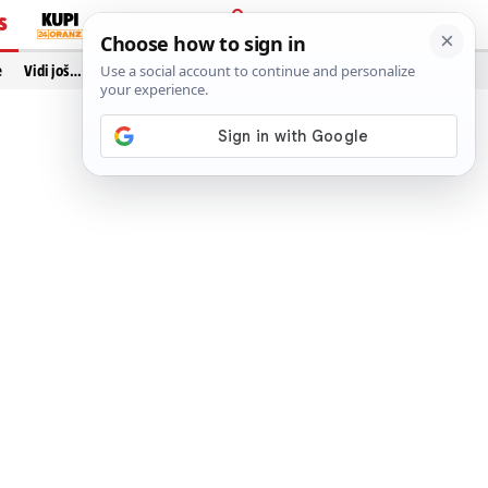
S
PRIJAVA
e
Vidi još…