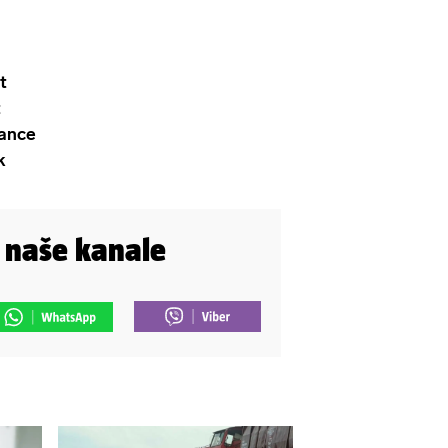
t
t
tance
k
i naše kanale