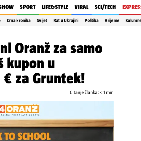
SHOW
SPORT
LIFE&STYLE
VIRAL
SCI/TECH
EXPRES
e
Crna kronika
Svijet
Rat u Ukrajini
Politika
Vrijeme
Kolumn
čni Oranž za samo
aš kupon u
9 € za Gruntek!
Čitanje članka: < 1 min