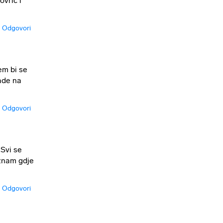
ovrić i
Odgovori
em bi se
ade na
Odgovori
 Svi se
 znam gdje
Odgovori