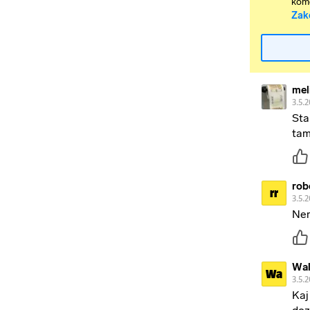
kome
Zak
mel
3.5.2
Sta
tam
rob
rr
3.5.2
Nem
Wal
Wa
3.5.2
Kaj