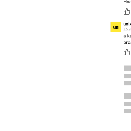
Hva
uni
un
3.5.2
a k
pro