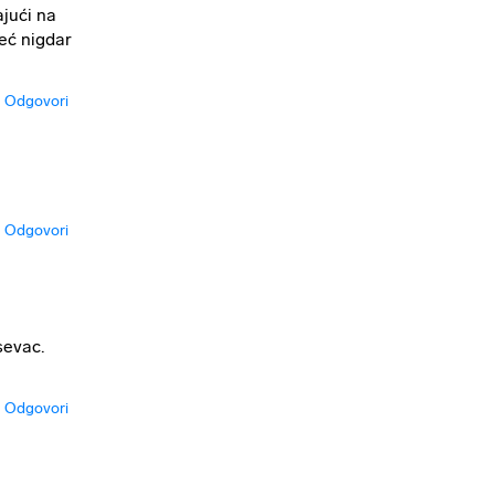
ajući na
eć nigdar
Odgovori
Odgovori
sevac.
Odgovori