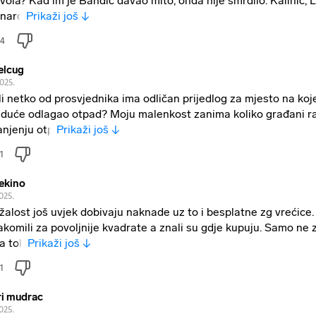
vola? Kad im je Bandić davao mito, onda nije smrdilo. Kalinić, L
rnard
Prikaži još ↓
4
elcug
2025.
li netko od prosvjednika ima odličan prijedlog za mjesto na koj
duće odlagao otpad? Moju malenkost zanima koliko građani r
njenju otp
Prikaži još ↓
1
ekino
025.
žalost još uvjek dobivaju naknade uz to i besplatne zg vrećice.
akomili za povoljnije kvadrate a znali su gdje kupuju. Samo ne
a toli
Prikaži još ↓
1
ri mudrac
025.