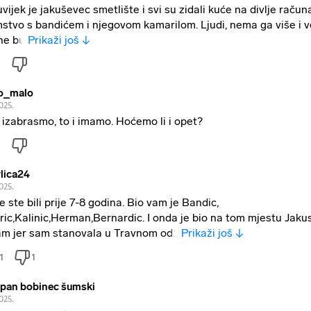
vijek je jakuševec smetlište i svi su zidali kuće na divlje račun
stvo s bandićem i njegovom kamarilom. Ljudi, nema ga više i v
ne bu
Prikaži još ↓
o_malo
025.
 izabrasmo, to i imamo. Hoćemo li i opet?
lica24
025.
e ste bili prije 7-8 godina. Bio vam je Bandic,
ric,Kalinic,Herman,Bernardic. I onda je bio na tom mjestu Jaku
m jer sam stanovala u Travnom od.1
Prikaži još ↓
1
1
epan bobinec šumski
025.