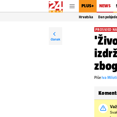
PLUS+
NEWS
Hrvatska
Dan pobjed
PROSVJED NA
'Živ
članak
izdr
zbog
Piše
Iva Milot
Koment
Važ
Svak