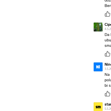
doz
Be
Cip
4.5.
Da 
ubu
sma
Nin
Ni
3.5.2
Na 
pol
bi s
sta
sm
5.5.2