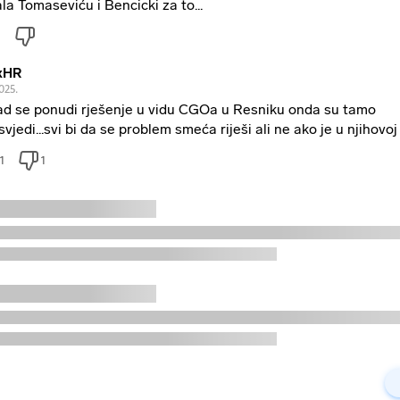
la Tomaseviću i Bencicki za to...
xHR
025.
ad se ponudi rješenje u vidu CGOa u Resniku onda su tamo
svjedi...svi bi da se problem smeća riješi ali ne ako je u njihovoj 
1
1