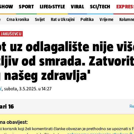
SHOW
SPORT
LIFE&STYLE
VIRAL
SCI/TECH
EXPRES
e
Crna kronika
Svijet
Rat u Ukrajini
Politika
Vrijeme
Kolumn
 JAKUŠEVCU
ot uz odlagalište nije vi
žljiv od smrada. Zatvori
 našeg zdravlja'
ić
,
subota, 3.5.2025. u 14:27
ari
16
Re
na obavijest:
i korisnik koji želi komentirati članke obvezan je prethodno se upoznati s 