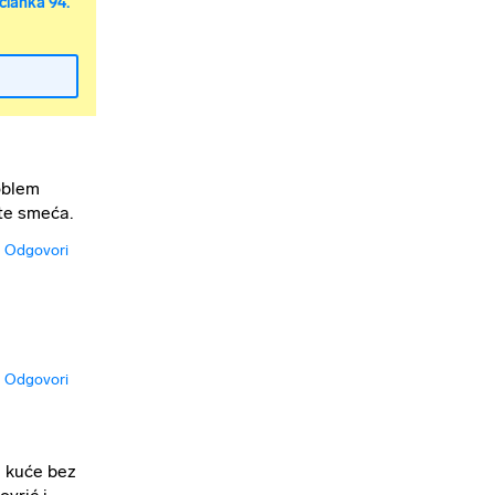
članka 94.
oblem
šte smeća.
Odgovori
Odgovori
i kuće bez