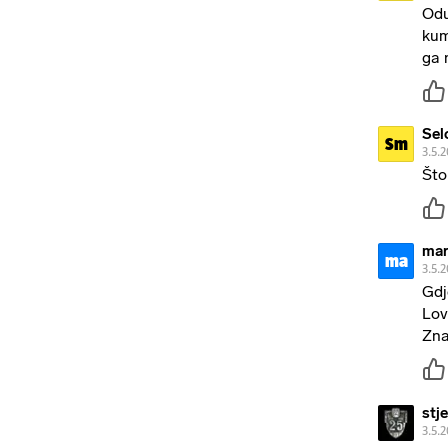
Odu
kum
ga 
Sel
Sm
3.5.2
Što
mar
ma
3.5.2
Gdj
Lov
Zna
stj
3.5.2