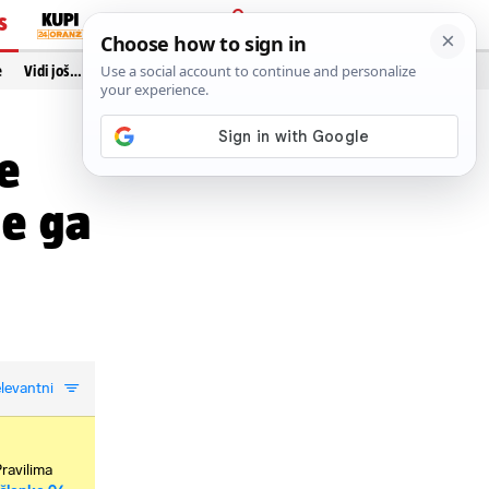
S
PRIJAVA
e
Vidi još…
še
te ga
levantni
Pravilima