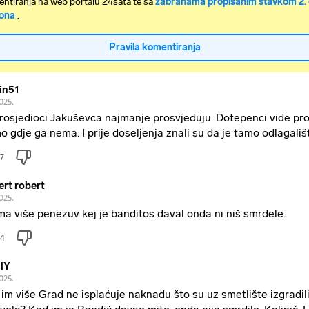
ntiranja na web portalu 24sata te sa
zabranama propisanim stavkom 2. 
ona
.
Pravila komentiranja
in51
025.
rosjedioci Jakuševca najmanje prosvjeduju. Dotepenci vide pr
o gdje ga nema. I prije doseljenja znali su da je tamo odlagali
7
ert robert
025.
a više penezuv kej je banditos daval onda ni niš smrdele.
4
lY
025.
 im više Grad ne isplaćuje naknadu što su uz smetlište izgradil