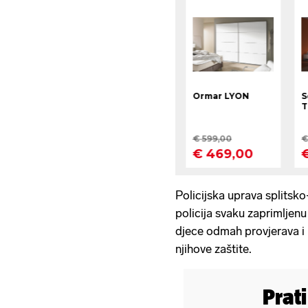
Policijska uprava splitsk
policija svaku zaprimljen
djece odmah provjerava i
njihove zaštite.
Prat