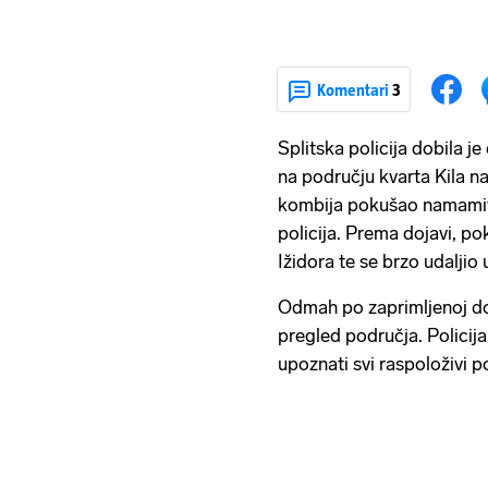
Komentari
3
Splitska policija dobila j
na području kvarta Kila na
kombija pokušao namamiti d
policija. Prema dojavi, pok
Ižidora te se brzo udaljio
Odmah po zaprimljenoj doj
pregled područja. Policija
upoznati svi raspoloživi po