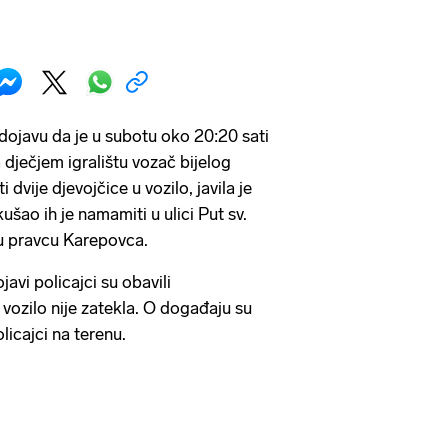
e dojavu da je u subotu oko 20:20 sati
 dječjem igralištu vozač bijelog
vije djevojčice u vozilo, javila je
ušao ih je namamiti u ulici Put sv.
 u pravcu Karepovca.
avi policajci su obavili
 vozilo nije zatekla. O događaju su
licajci na terenu.