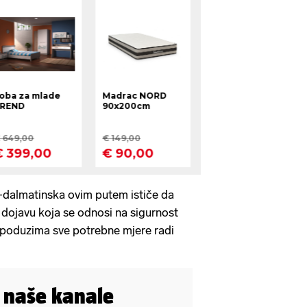
o-dalmatinska ovim putem ističe da
u dojavu koja se odnosi na sigurnost
 poduzima sve potrebne mjere radi
i naše kanale