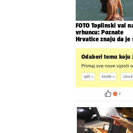
FOTO Toplinski val n
vrhuncu: Poznate
Hrvatice znaju da je
u minijaturnom bikin
Odaberi temu koju ž
Primaj sve nove vijesti o
split
kombi
crna k
2