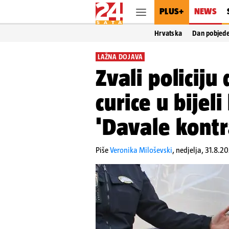
PLUS+
NEWS
Hrvatska
Dan pobjed
LAŽNA DOJAVA
Zvali policij
curice u bijel
'Davale kontr
Piše
Veronika Miloševski
,
nedjelja, 31.8.2