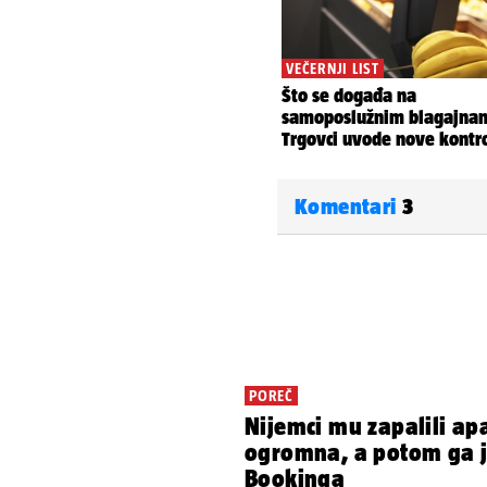
Komentari
3
POREČ
Nijemci mu zapalili ap
ogromna, a potom ga je
Bookinga