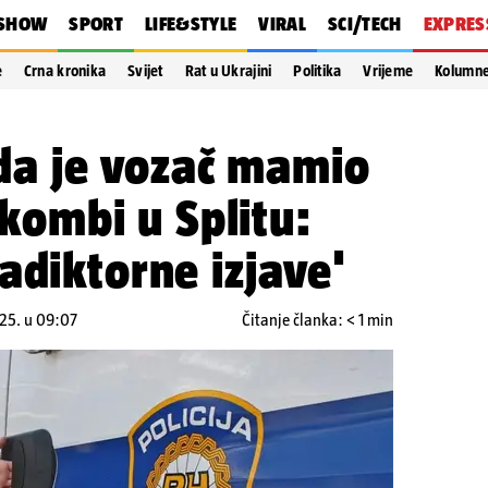
SHOW
SPORT
LIFE&STYLE
VIRAL
SCI/TECH
EXPRES
e
Crna kronika
Svijet
Rat u Ukrajini
Politika
Vrijeme
Kolumn
u da je vozač mamio
i kombi u Splitu:
adiktorne izjave'
025. u 09:07
Čitanje članka: < 1 min