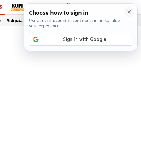
S
PRIJAVA
e
Vidi još…