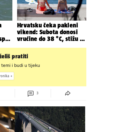
a
Hrvatsku čeka pakleni
vikend: Subota donosi
 spas
vrućine do 38 °C, stižu i
iju
grmljavinski pljuskovi
eliš pratiti
 temi i budi u tijeku
ronika
3