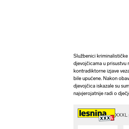
Službenici kriminalističke 
djevojčicama u prisustvu r
kontradiktorne izjave veza
bile upućene. Nakon obavl
djevojčica iskazale su sum
najvjerojatnije radi o dječj