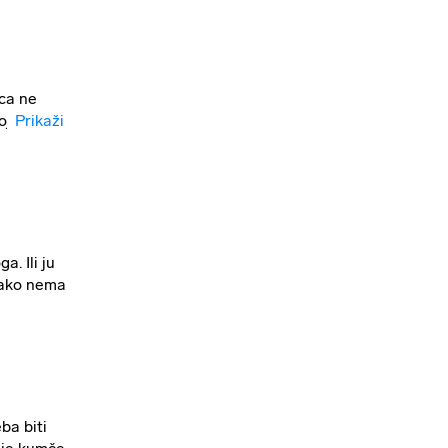
ca ne
koj
Prikaži
. Ili ju
, ako nema
ba biti