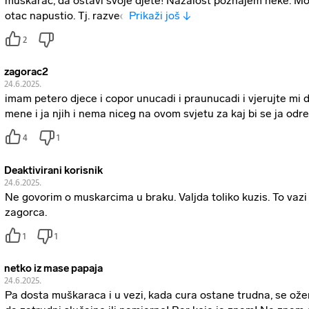
muškarac, da ostavi svoje djete! Nažalost poznajem neke. M
otac napustio. Tj. razveo
Prikaži još ↓
2
zagorac2
24.6.2025.
imam petero djece i copor unucadi i praunucadi i vjerujte mi d
mene i ja njih i nema niceg na ovom svjetu za kaj bi se ja odre
4
1
Deaktivirani korisnik
24.6.2025.
Ne govorim o muskarcima u braku. Valjda toliko kuzis. To vazi 
zagorca.
1
1
netko iz mase papaja
24.6.2025.
Pa dosta muškaraca i u vezi, kada cura ostane trudna, se ožen