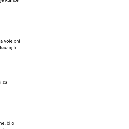
oje kumče
a vole oni
kao njih
i za
e, bilo