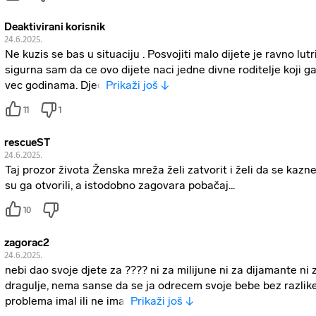
Deaktivirani korisnik
24.6.2025.
Ne kuzis se bas u situaciju . Posvojiti malo dijete je ravno lutrij
sigurna sam da ce ovo dijete naci jedne divne roditelje koji g
vec godinama. Djec
Prikaži još ↓
11
1
rescueST
24.6.2025.
Taj prozor života Ženska mreža želi zatvorit i želi da se kazne
su ga otvorili, a istodobno zagovara pobačaj...
10
zagorac2
24.6.2025.
nebi dao svoje djete za ???? ni za milijune ni za dijamante ni 
dragulje, nema sanse da se ja odrecem svoje bebe bez razlike
problema imal ili ne imal
Prikaži još ↓