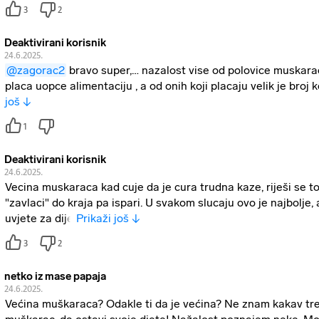
3
2
Deaktivirani korisnik
24.6.2025.
@zagorac2
bravo super,… nazalost vise od polovice muskara
placa uopce alimentaciju , a od onih koji placaju velik je broj 
još ↓
1
Deaktivirani korisnik
24.6.2025.
Vecina muskaraca kad cuje da je cura trudna kaze, riješi se toga
"zavlaci" do kraja pa ispari. U svakom slucaju ovo je najbolje
uvjete za dije
Prikaži još ↓
3
2
netko iz mase papaja
24.6.2025.
Većina muškaraca? Odakle ti da je većina? Ne znam kakav tre