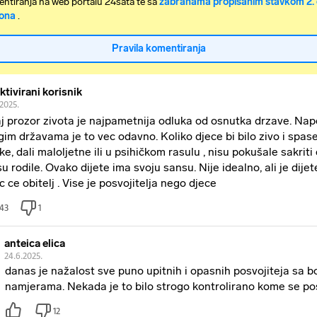
ntiranja na web portalu 24sata te sa
zabranama propisanim stavkom 2. 
ona
.
Pravila komentiranja
ktivirani korisnik
2025.
j prozor zivota je najpametnija odluka od osnutka drzave. Nap
gim državama je to vec odavno. Koliko djece bi bilo zivo i spas
ke, dali maloljetne ili u psihičkom rasulu , nisu pokušale sakriti
su rodile. Ovako dijete ima svoju sansu. Nije idealno, ali je dije
c ce obitelj . Vise je posvojitelja nego djece
43
1
anteica elica
24.6.2025.
danas je nažalost sve puno upitnih i opasnih posvojiteja sa 
namjerama. Nekada je to bilo strogo kontrolirano kome se po
12