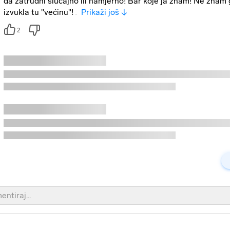
da zatrudni slučajno ili namjerno! Bar koje ja znam! Ne znam 
izvukla tu "većinu"! J
Prikaži još ↓
2