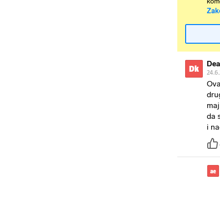
kome
Zak
Dea
Dk
24.6.
Ova
dru
maj
da 
i na
ae