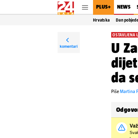
PLUS+
NEWS
Hrvatska
Dan pobjed
OSTAVLJENA 
U Za
komentari
dije
da s
Piše
Martina P
Odgovor
Važ
Svak