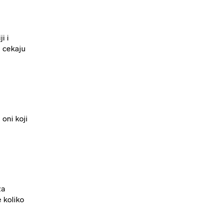
i i
a cekaju
 oni koji
za
 koliko