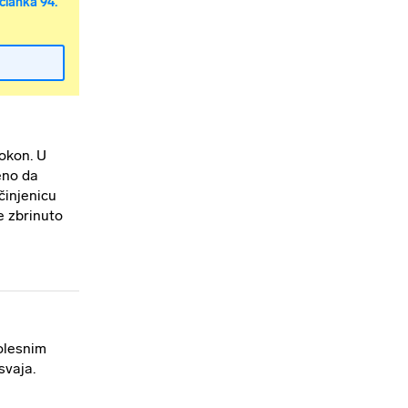
članka 94.
okon. U
eno da
 činjenicu
te zbrinuto
bolesnim
svaja.