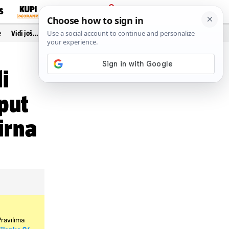
S
PRIJAVA
e
Vidi još…
i
 put
irna
Pravilima