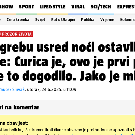
SHOW
SPORT
LIFE&STYLE
VIRAL
SCI/TECH
EXPRES
e
Crna kronika
Svijet
Rat u Ukrajini
Politika
Vrijeme
Kolumn
U PROZOR ŽIVOTA
grebu usred noći ostavil
te: Curica je, ovo je prvi
e to dogodilo. Jako je m
auček Šljivak
,
utorak, 24.6.2025. u 11:09
i na komentar
na obavijest:
i korisnik koji želi komentirati članke obvezan je prethodno se upoznati s 