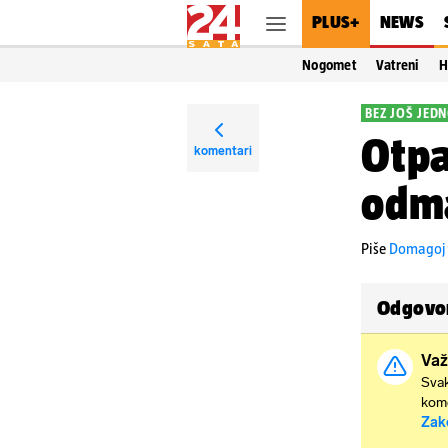
PLUS+
NEWS
Nogomet
Vatreni
H
BEZ JOŠ JED
Otpa
komentari
odma
Piše
Domagoj 
Odgovor
Važ
Svak
kome
Zak