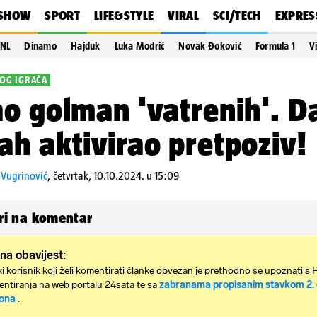
SHOW
SPORT
LIFE&STYLE
VIRAL
SCI/TECH
EXPRES
NL
Dinamo
Hajduk
Luka Modrić
Novak Đoković
Formula 1
V
NOG IGRAČA
o golman 'vatrenih'. Da
h aktivirao pretpoziv!
Vugrinović
,
četvrtak, 10.10.2024. u 15:09
i na komentar
na obavijest:
i korisnik koji želi komentirati članke obvezan je prethodno se upoznati s 
ntiranja na web portalu 24sata te sa
zabranama propisanim stavkom 2. 
ona
.