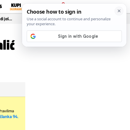
S
PRIJAVA
idi još…
lić
Pravilima
članka 94.