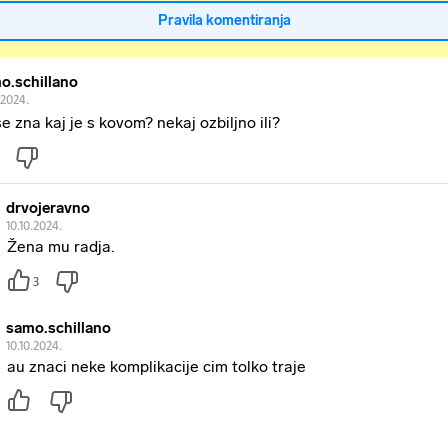
Pravila komentiranja
o.schillano
.2024.
se zna kaj je s kovom? nekaj ozbiljno ili?
drvojeravno
10.10.2024.
Žena mu radja.
3
samo.schillano
10.10.2024.
au znaci neke komplikacije cim tolko traje