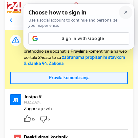
PRIJAVA
Odgovori na komentar
Vidi članak
Važna obavijest:
Svaki korisnik koji želi komentirati članke obvezan je
prethodno se upoznati s Pravilima komentiranja na web
portalu 24sata te sa
zabranama propisanim stavkom
2. članka 94. Zakona
.
Pravila komentiranja
Josipa R
JR
14.12.2024.
Zagorka je vrh
15
6
Deaktivirani korisnik