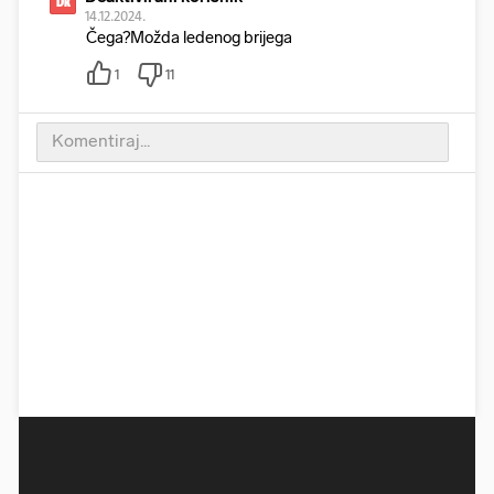
Dk
14.12.2024.
Čega?Možda ledenog brijega
1
11