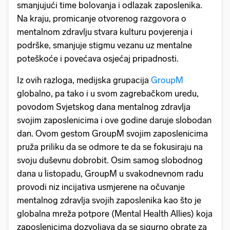
smanjujući time bolovanja i odlazak zaposlenika.
Na kraju, promicanje otvorenog razgovora o
mentalnom zdravlju stvara kulturu povjerenja i
podrške, smanjuje stigmu vezanu uz mentalne
poteškoće i povećava osjećaj pripadnosti.
Iz ovih razloga, medijska grupacija
GroupM
globalno, pa tako i u svom zagrebačkom uredu,
povodom Svjetskog dana mentalnog zdravlja
svojim zaposlenicima i ove godine daruje slobodan
dan. Ovom gestom GroupM svojim zaposlenicima
pruža priliku da se odmore te da se fokusiraju na
svoju duševnu dobrobit. Osim samog slobodnog
dana u listopadu, GroupM u svakodnevnom radu
provodi niz incijativa usmjerene na očuvanje
mentalnog zdravlja svojih zaposlenika kao što je
globalna mreža potpore (Mental Health Allies) koja
zaposlenicima dozvoljava da se sigurno obrate za