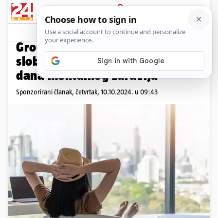
PRIJAVA
Promo sadržaj
PROMO
GroupM daruje zaposlenicima
slobodan dan zbog Svjetskog
dana mentalnog zdravlja
Sponzorirani članak,
četvrtak, 10.10.2024. u 09:43