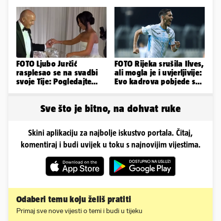
svoja dva sina!
FOTO Ljubo Jurčić
FOTO Rijeka srušila Ilves,
rasplesao se na svadbi
ali mogla je i uvjerljivije:
svoje Tije: Pogledajte
Evo kadrova pobjede s
kako je izgledalo
Rujevice
vjenčanje...
Sve što je bitno, na dohvat ruke
Skini aplikaciju za najbolje iskustvo portala. Čitaj,
komentiraj i budi uvijek u toku s najnovijim vijestima.
Odaberi temu koju želiš pratiti
Primaj sve nove vijesti o temi i budi u tijeku