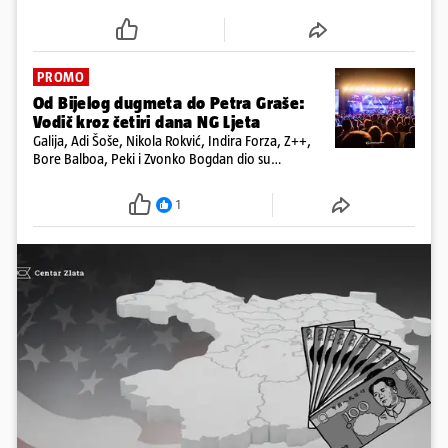
Među prvima isprobaj novu 24HEJ tražilicu, čitaj
dnevne e-novine 24sata i tjednika Express. Ali ni to
nije sve!
PROMO
Od Bijelog dugmeta do Petra Graše:
Vodič kroz četiri dana NG Ljeta
Galija, Adi Šoše, Nikola Rokvić, Indira Forza, Z++,
Bore Balboa, Peki i Zvonko Bogdan dio su
programa jubilarnog festivala koji će se od 13. do
16. kolovoza održati na dvije pozornice
1