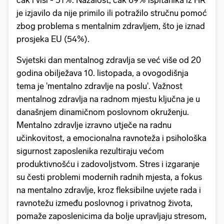
čak i viši - 51%. Nažalost, čak 69% ispitanika iz HR
je izjavilo da nije primilo ili potražilo stručnu pomoć
zbog problema s mentalnim zdravljem, što je iznad
prosjeka EU (54%).
Svjetski dan mentalnog zdravlja se već više od 20
godina obilježava 10. listopada, a ovogodišnja
tema je 'mentalno zdravlje na poslu'. Važnost
mentalnog zdravlja na radnom mjestu ključna je u
današnjem dinamičnom poslovnom okruženju.
Mentalno zdravlje izravno utječe na radnu
učinkovitost, a emocionalna ravnoteža i psihološka
sigurnost zaposlenika rezultiraju većom
produktivnošću i zadovoljstvom. Stres i izgaranje
su česti problemi modernih radnih mjesta, a fokus
na mentalno zdravlje, kroz fleksibilne uvjete rada i
ravnotežu između poslovnog i privatnog života,
pomaže zaposlenicima da bolje upravljaju stresom,