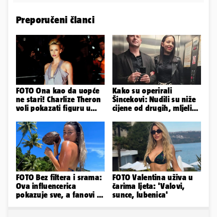
Preporučeni članci
FOTO Ona kao da uopće
Kako su operirali
ne stari! Charlize Theron
Šincekovi: Nudili su niže
voli pokazati figuru u
cijene od drugih, mljeli
golišavim izdanjima...
su otpad pa zakapali...
FOTO Bez filtera i srama:
FOTO Valentina uživa u
Ova influencerica
čarima ljeta: 'Valovi,
pokazuje sve, a fanovi je
sunce, lubenica'
naprosto obožavaju!