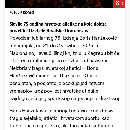
4
Foto: PROMO
Slavlje 75 godina hrvatske atletike na koje dolaze
posjetitelji iz cijele Hrvatske i inozemstva
Povodom jubilarnog 75. izdanja Boris Hanžeković
memorijala, od 21. do 23. svibnja 2025. u
Nacionalnoj i sveučilišnoj knjižnici u Zagrebu bit će
otvorena multimedijalna izložba pod nazivom
Neizbrisiv trag u svjetskoj atletici – Boris
Hanžeković memorijal. Ulaz na izložbu je
besplatan, a posjetitelje očekuje jedinstveni
vremeplov kroz povijest hrvatske atletike i
najdugovječnijeg sportskog natjecanja u Hrvatskoj.
Boris Hanžeković memorijal ostavio je neizbrisiv
trag u svjetskoj atletici, hrvatskom sportu, kao
tradicionalno sportsko, ali i turističko, kulturno i