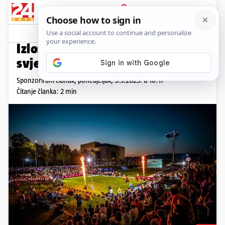
PRIJAVA
Promo sadržaj
PROMO
Izložba "Neizbrisiv trag u
svjetskoj atletici"
Sponzorirani članak,
ponedjeljak, 5.5.2025. u 16:17
Čitanje članka: 2 min