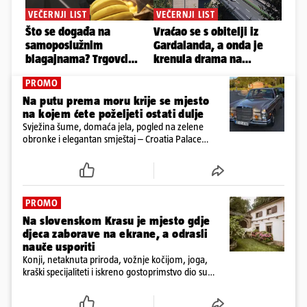
PROMO
Na putu prema moru krije se mjesto
na kojem ćete poželjeti ostati dulje
Svježina šume, domaća jela, pogled na zelene
obronke i elegantan smještaj – Croatia Palace
otkriva sasvim drukčiji doživljaj ljeta u Ravnoj Gori
PROMO
Na slovenskom Krasu je mjesto gdje
djeca zaborave na ekrane, a odrasli
nauče usporiti
Konji, netaknuta priroda, vožnje kočijom, joga,
kraški specijaliteti i iskreno gostoprimstvo dio su
svakodnevice na obiteljskom imanju Tmbin’s Barn