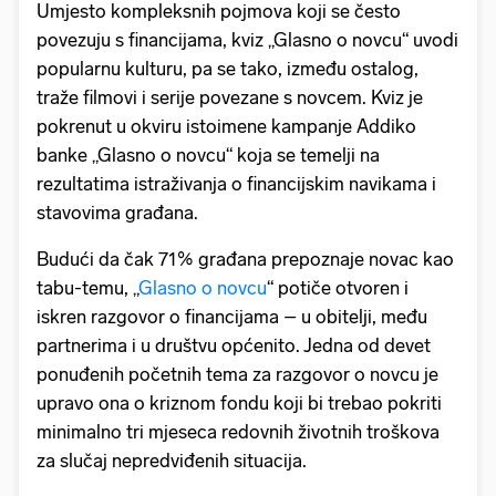
Umjesto kompleksnih pojmova koji se često
povezuju s financijama, kviz „Glasno o novcu“ uvodi
popularnu kulturu, pa se tako, između ostalog,
traže filmovi i serije povezane s novcem. Kviz je
pokrenut u okviru istoimene kampanje Addiko
banke „Glasno o novcu“ koja se temelji na
rezultatima istraživanja o financijskim navikama i
stavovima građana.
Budući da čak 71% građana prepoznaje novac kao
tabu-temu, „
Glasno o novcu
“ potiče otvoren i
iskren razgovor o financijama – u obitelji, među
partnerima i u društvu općenito. Jedna od devet
ponuđenih početnih tema za razgovor o novcu je
upravo ona o kriznom fondu koji bi trebao pokriti
minimalno tri mjeseca redovnih životnih troškova
za slučaj nepredviđenih situacija.