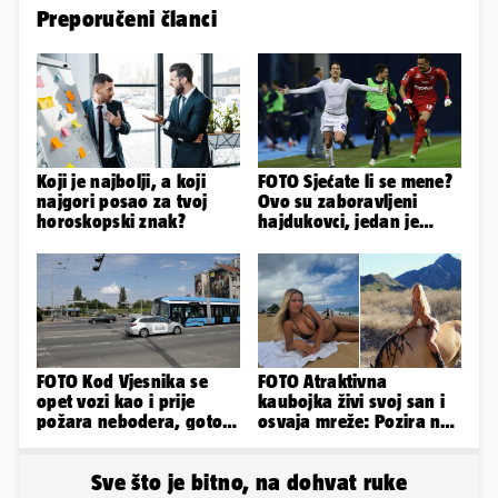
Preporučeni članci
Koji je najbolji, a koji
FOTO Sjećate li se mene?
najgori posao za tvoj
Ovo su zaboravljeni
horoskopski znak?
hajdukovci, jedan je
napuhao 3,3 promila...
FOTO Kod Vjesnika se
FOTO Atraktivna
opet vozi kao i prije
kaubojka živi svoj san i
požara nebodera, gotovi
osvaja mreže: Pozira na
radovi i na Deželićevoj
konjima, nastupa na
rodeu...
Sve što je bitno, na dohvat ruke