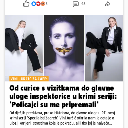
3
68
VINI JURČIĆ ZA CAFE:
Od curice s vizitkama do glavne
uloge inspektorice u krimi seriji:
'Policajci su me pripremali'
Od dječjih predstava, preko Histriona, do glavne uloge u RTL-ovoj
krimi seriji ‘Specijalisti Zagreb’, Vini Jurčić otkrila nam je detalje o
ulozi, karijeri i strastima koje je pokreću, ali i tko joj je najveća