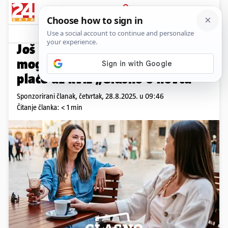
PRIJAVA
Promo sadržaj
PROMO
Još samo pet dana građani
mogu osvojiti tri prosječne
plaće uz kviz „Glasno o novcu“
Sponzorirani članak,
četvrtak, 28.8.2025. u 09:46
Čitanje članka: < 1 min