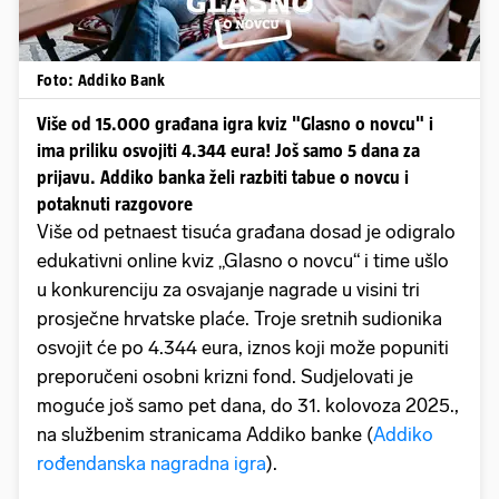
Foto: Addiko Bank
Više od 15.000 građana igra kviz "Glasno o novcu" i
ima priliku osvojiti 4.344 eura! Još samo 5 dana za
prijavu. Addiko banka želi razbiti tabue o novcu i
potaknuti razgovore
Više od petnaest tisuća građana dosad je odigralo
edukativni online kviz „Glasno o novcu“ i time ušlo
u konkurenciju za osvajanje nagrade u visini tri
prosječne hrvatske plaće. Troje sretnih sudionika
osvojit će po 4.344 eura, iznos koji može popuniti
preporučeni osobni krizni fond. Sudjelovati je
moguće još samo pet dana, do 31. kolovoza 2025.,
na službenim stranicama Addiko banke (
Addiko
rođendanska nagradna igra
).