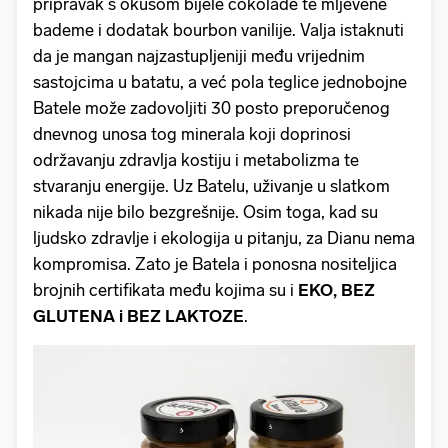
pripravak s okusom bijele čokolade te mljevene
bademe i dodatak bourbon vanilije. Valja istaknuti
da je mangan najzastupljeniji među vrijednim
sastojcima u batatu, a već pola teglice jednobojne
Batele može zadovoljiti 30 posto preporučenog
dnevnog unosa tog minerala koji doprinosi
održavanju zdravlja kostiju i metabolizma te
stvaranju energije. Uz Batelu, uživanje u slatkom
nikada nije bilo bezgrešnije. Osim toga, kad su
ljudsko zdravlje i ekologija u pitanju, za Dianu nema
kompromisa. Zato je Batela i ponosna nositeljica
brojnih certifikata među kojima su i
EKO, BEZ
GLUTENA i BEZ LAKTOZE
.