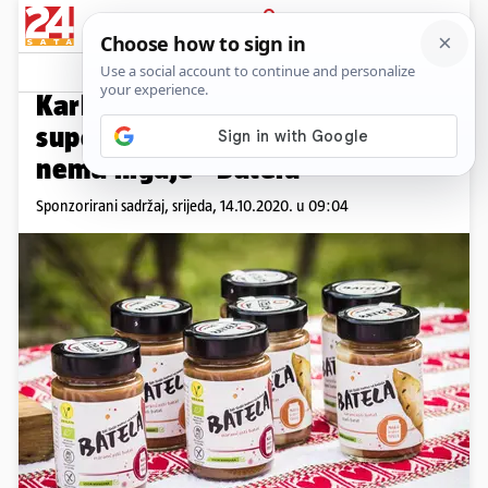
PRIJAVA
Promo sadržaj
PROMO
Karlovčanka Diana osmislila
super proizvod kakvog još
nema nigdje - Batelu
Sponzorirani sadržaj,
srijeda, 14.10.2020. u 09:04