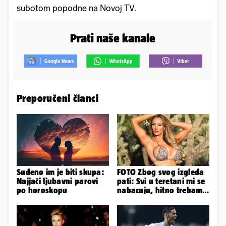
subotom popodne na Novoj TV.
Prati naše kanale
Preporučeni članci
Suđeno im je biti skupa:
FOTO Zbog svog izgleda
Najjači ljubavni parovi
pati: Svi u teretani mi se
po horoskopu
nabacuju, hitno trebam
tjelohranitelja!