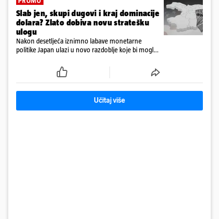
PROMO
Slab jen, skupi dugovi i kraj dominacije
dolara? Zlato dobiva novu stratešku
ulogu
Nakon desetljeća iznimno labave monetarne
politike Japan ulazi u novo razdoblje koje bi moglo
imati posljedice daleko izvan granica njegove
ekonomije
Učitaj više