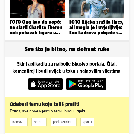
FOTO Ona kao da uopće
FOTO Rijeka srušila Ilves,
ne stari! Charlize Theron
ali mogla je i uvjerljivije:
voli pokazati figuru u
Evo kadrova pobjede s
golišavim izdanjima...
Rujevice
Sve što je bitno, na dohvat ruke
Skini aplikaciju za najbolje iskustvo portala. Čitaj,
komentiraj i budi uvijek u toku s najnovijim vijestima.
Odaberi temu koju želiš pratiti
Primaj sve nove vijesti o temi i budi u tijeku
namaz
batat
poduzetnica
spar