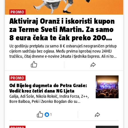
PROMO
Aktiviraj Oranž i iskoristi kupon
za Terme Sveti Martin. Za samo
8 eura čeka te čak preko 200
eura kupona!
Uz godišnju pretplatu za samo 8 € ostvaruješ neograničen pristup
cijelom sadržaju bez oglasa. Među prvima isprobaj novu 24HEJ
tražilicu, čitaj dnevne e-novine 24sata i tjednika Express. Ali ni to
nije sve!
PROMO
Od Bijelog dugmeta do Petra Graše:
Vodič kroz četiri dana NG Ljeta
Galija, Adi Šoše, Nikola Rokvić, Indira Forza, Z++,
Bore Balboa, Peki i Zvonko Bogdan dio su
programa jubilarnog festivala koji će se od 13. do
16. kolovoza održati na dvije pozornice
1