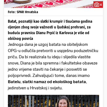
4
Foto: SPAR Hrvatska
Batat, poznatiji kao slatki krumpir i tisućama godina
cijenjen zbog svoje važnosti u ljudskoj prehrani, za
buduću pravnicu Dianu Prpić iz Karlovca je više od
običnog povrća
Jednoga dana je uzgoj batata na obiteljskom
OPG-u odlučila pretvoriti u uspješnu poduzetničku
priču. Da bi realizirala tu ideju i slijedila vlastite
snove, Diana je bila spremna i fakultetske obaveze
jedno vrijeme staviti na čekanje i posvetiti se
poljoprivredi. Zahvaljujući tome, danas imamo
Batelu
,
slatki namaz od ekološkog batata
,
jedinstven u Hrvatskoj i svijetu.