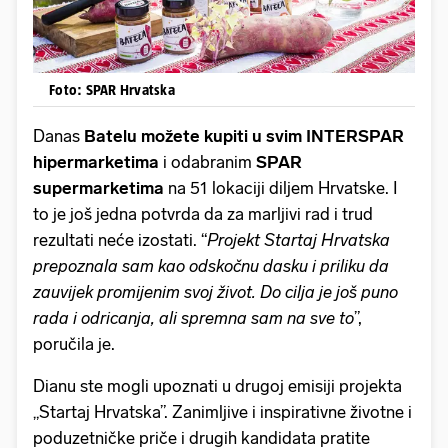
Foto: SPAR Hrvatska
Danas
Batelu možete kupiti u svim INTERSPAR
hipermarketima
i odabranim
SPAR
supermarketima
na 51 lokaciji diljem Hrvatske. I
to je još jedna potvrda da za marljivi rad i trud
rezultati neće izostati. “
Projekt Startaj Hrvatska
prepoznala sam kao odskočnu dasku i priliku da
zauvijek promijenim svoj život. Do cilja je još puno
rada i odricanja, ali spremna sam na sve to
”,
poručila je.
Dianu ste mogli upoznati u drugoj emisiji projekta
„Startaj Hrvatska”. Zanimljive i inspirativne životne i
poduzetničke priče i drugih kandidata pratite