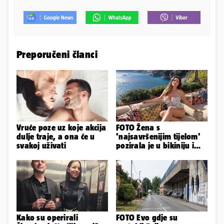
Preporučeni članci
Vruće poze uz koje akcija
FOTO Žena s
dulje traje, a ona će u
'najsavršenijim tijelom'
svakoj uživati
pozirala je u bikiniju i
pokazala svoje bujne
obline...
Kako su operirali
FOTO Evo gdje su