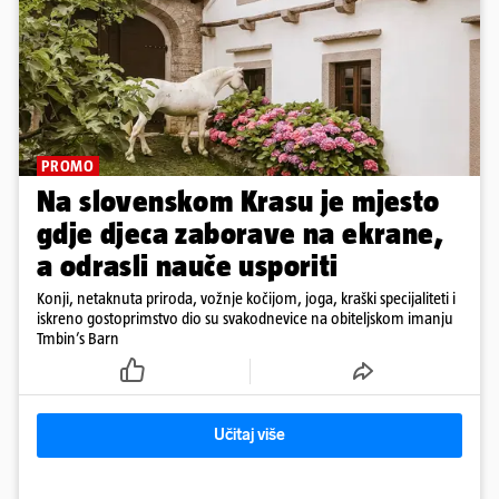
PROMO
Na slovenskom Krasu je mjesto
gdje djeca zaborave na ekrane,
a odrasli nauče usporiti
Konji, netaknuta priroda, vožnje kočijom, joga, kraški specijaliteti i
iskreno gostoprimstvo dio su svakodnevice na obiteljskom imanju
Tmbin’s Barn
Učitaj više