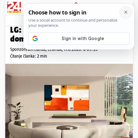
PRIJAVA
Promo sadržaj
PROMO
LG: Kino atmosfera iz udobnosti
doma
Sponzorirani članak,
četvrtak, 11.6.2026. u 09:35
Čitanje članka: 2 min