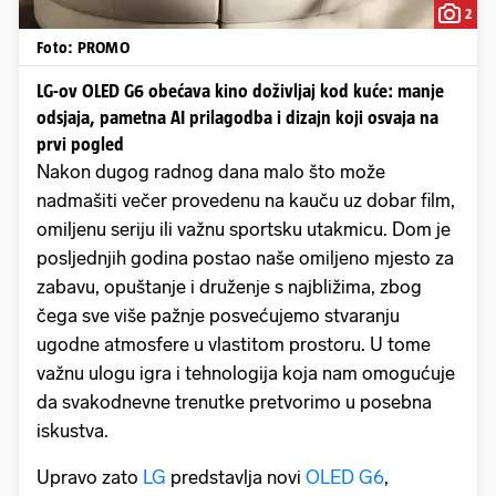
2
Foto: PROMO
LG-ov OLED G6 obećava kino doživljaj kod kuće: manje
odsjaja, pametna AI prilagodba i dizajn koji osvaja na
prvi pogled
Nakon dugog radnog dana malo što može
nadmašiti večer provedenu na kauču uz dobar film,
omiljenu seriju ili važnu sportsku utakmicu. Dom je
posljednjih godina postao naše omiljeno mjesto za
zabavu, opuštanje i druženje s najbližima, zbog
čega sve više pažnje posvećujemo stvaranju
ugodne atmosfere u vlastitom prostoru. U tome
važnu ulogu igra i tehnologija koja nam omogućuje
da svakodnevne trenutke pretvorimo u posebna
iskustva.
Upravo zato
LG
predstavlja novi
OLED G6
,