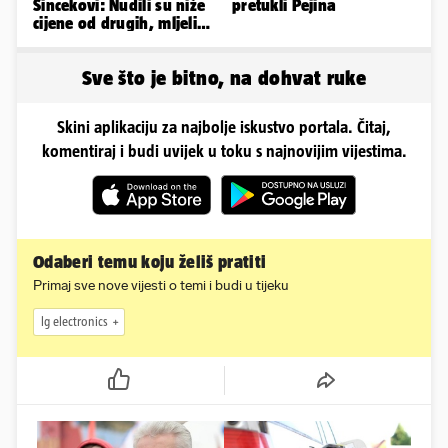
Šincekovi: Nudili su niže
pretukli Pejina
cijene od drugih, mljeli
su otpad pa zakapali...
Sve što je bitno, na dohvat ruke
Skini aplikaciju za najbolje iskustvo portala. Čitaj,
komentiraj i budi uvijek u toku s najnovijim vijestima.
Odaberi temu koju želiš pratiti
Primaj sve nove vijesti o temi i budi u tijeku
lg electronics