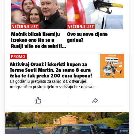
PROMO
Aktiviraj Oranž i iskoristi kupon za
Terme Sveti Martin. Za samo 8 eura
čeka te čak preko 200 eura kupona!
Uz godišnju pretplatu za samo 8 € ostvaruješ
neograničen pristup cijelom sadržaju bez oglasa.
Među prvima isprobaj novu 24HEJ tražilicu, čitaj
dnevne e-novine 24sata i tjednika Express. Ali ni to
nije sve!