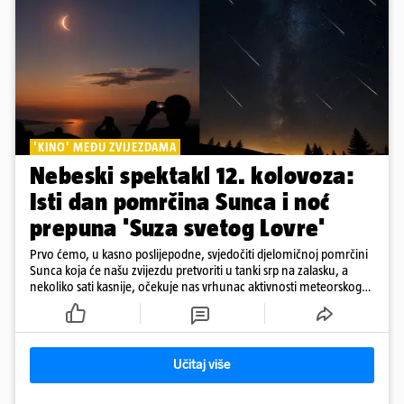
'KINO' MEĐU ZVIJEZDAMA
Nebeski spektakl 12. kolovoza:
Isti dan pomrčina Sunca i noć
prepuna 'Suza svetog Lovre'
Prvo ćemo, u kasno poslijepodne, svjedočiti djelomičnoj pomrčini
Sunca koja će našu zvijezdu pretvoriti u tanki srp na zalasku, a
nekoliko sati kasnije, očekuje nas vrhunac aktivnosti meteorskog
roja Perzeida
Učitaj više