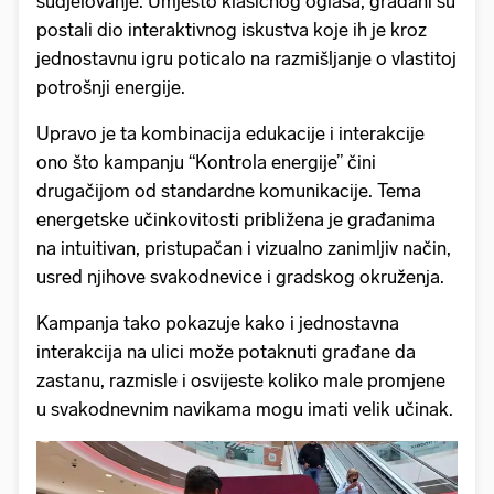
sudjelovanje. Umjesto klasičnog oglasa, građani su
postali dio interaktivnog iskustva koje ih je kroz
jednostavnu igru poticalo na razmišljanje o vlastitoj
potrošnji energije.
Upravo je ta kombinacija edukacije i interakcije
ono što kampanju “Kontrola energije” čini
drugačijom od standardne komunikacije. Tema
energetske učinkovitosti približena je građanima
na intuitivan, pristupačan i vizualno zanimljiv način,
usred njihove svakodnevice i gradskog okruženja.
Kampanja tako pokazuje kako i jednostavna
interakcija na ulici može potaknuti građane da
zastanu, razmisle i osvijeste koliko male promjene
u svakodnevnim navikama mogu imati velik učinak.