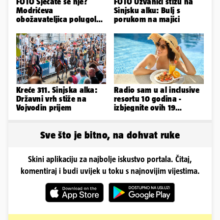
FOTO Sjećate se nje?
FOTO Uzvanici stižu na
Modrićeva
Sinjsku alku: Bulj s
obožavateljica polugola
porukom na majici
uletjela na finale LP. Evo
što radi danas
Kreće 311. Sinjska alka:
Radio sam u al inclusive
Državni vrh stiže na
resortu 10 godina -
Vojvodin prijem
izbjegnite ovih 19
grešaka i olakšajte si
odmor
Sve što je bitno, na dohvat ruke
Skini aplikaciju za najbolje iskustvo portala. Čitaj,
komentiraj i budi uvijek u toku s najnovijim vijestima.