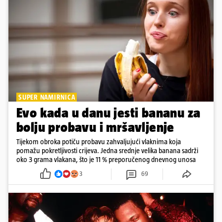
SUPER NAMIRNICA
Evo kada u danu jesti bananu za
bolju probavu i mršavljenje
Tijekom obroka potiču probavu zahvaljujući vlaknima koja
pomažu pokretljivosti crijeva. Jedna srednje velika banana sadrži
oko 3 grama vlakana, što je 11 % preporučenog dnevnog unosa
3
69