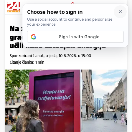
PRIJAVA
Promo sadržaj
PROMO
Na zagrebačkim ulicama
građani su “gasili” uređaje i
učili kako uštedjeti energiju
Sponzorirani članak,
srijeda, 10.6.2026. u 15:00
Čitanje članka: 1 min