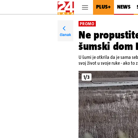
PLUS+
NEWS
PROMO
Ne propustite
članak
šumski dom D
U šumi je otkrila da je sama seb
svoj život u svoje ruke - ako to z
1/3