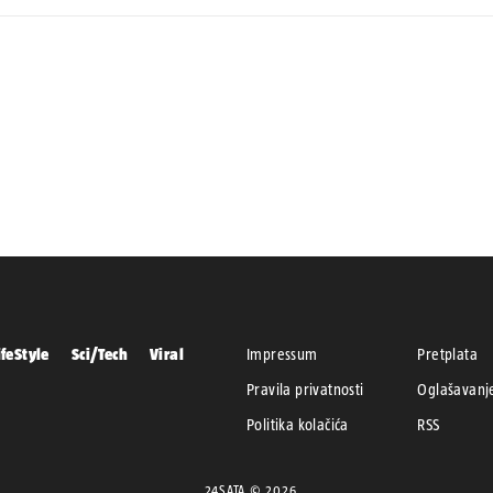
ifeStyle
Sci/Tech
Viral
Impressum
Pretplata
Pravila privatnosti
Oglašavanj
Politika kolačića
RSS
24SATA © 2026