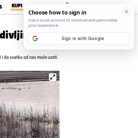
S
PRIJAVA
ivljine i
ni i da svatko od nas može uzeti