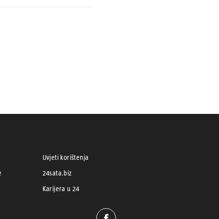
Uvjeti korištenja
e
24sata.biz
Karijera u 24