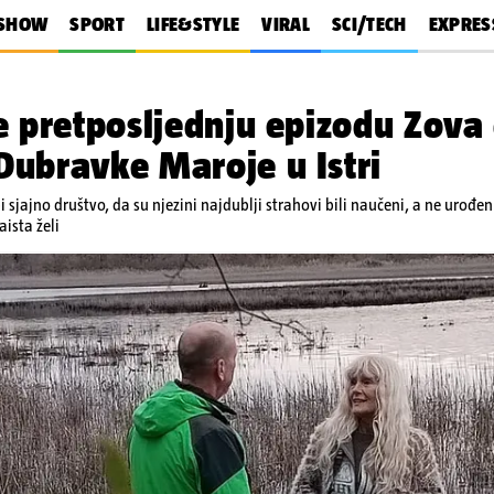
SHOW
SPORT
LIFE&STYLE
VIRAL
SCI/TECH
EXPRES
 pretposljednju epizodu Zova d
ubravke Maroje u Istri
i sjajno društvo, da su njezini najdublji strahovi bili naučeni, a ne urođe
aista želi