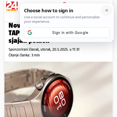
PRIJAVA
Promo sadržaj
PROMO
Novi HUAWEI WATCH 5 donosi X-
TAP tehnologiju, a dolazi uz
sjajan poklon
Sponzorirani članak,
utorak, 20.5.2025. u 11:31
Čitanje članka: 3 min