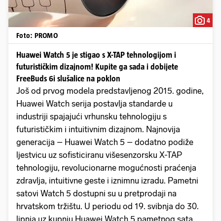
4
Foto: PROMO
Huawei Watch 5 je stigao s X-TAP tehnologijom i
futurističkim dizajnom! Kupite ga sada i dobijete
FreeBuds 6i slušalice na poklon
Još od prvog modela predstavljenog 2015. godine,
Huawei Watch serija postavlja standarde u
industriji spajajući vrhunsku tehnologiju s
futurističkim i intuitivnim dizajnom. Najnovija
generacija – Huawei Watch 5 – dodatno podiže
ljestvicu uz sofisticiranu višesenzorsku X-TAP
tehnologiju, revolucionarne mogućnosti praćenja
zdravlja, intuitivne geste i iznimnu izradu. Pametni
satovi Watch 5 dostupni su u pretprodaji na
hrvatskom tržištu. U periodu od 19. svibnja do 30.
lipnja uz kupnju Huawei Watch 5 pametnog sata