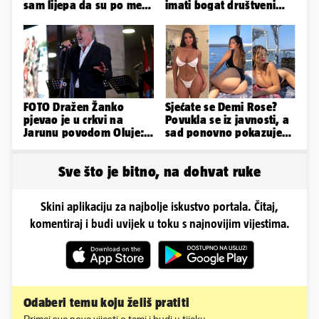
sam lijepa da su po meni
imati bogat društveni
napravili lutku'
život, Rak se žrtvuje
FOTO Dražen Žanko
Sjećate se Demi Rose?
pjevao je u crkvi na
Povukla se iz javnosti, a
Jarunu povodom Oluje:
sad ponovno pokazuje
Evo kako je izgledao
obline. Ovako izgleda
nastup
Sve što je bitno, na dohvat ruke
Skini aplikaciju za najbolje iskustvo portala. Čitaj,
komentiraj i budi uvijek u toku s najnovijim vijestima.
Odaberi temu koju želiš pratiti