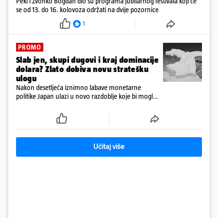
Peki i Zvonko Bogdan dio su programa jubilarnog festivala koji će
se od 13. do 16. kolovoza održati na dvije pozornice
1
PROMO
Slab jen, skupi dugovi i kraj dominacije
dolara? Zlato dobiva novu stratešku
ulogu
Nakon desetljeća iznimno labave monetarne
politike Japan ulazi u novo razdoblje koje bi moglo
imati posljedice daleko izvan granica njegove
ekonomije
Učitaj više