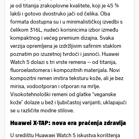
je od titanija zrakoplovne kvalitete, koji je 45 %
lakši i gotovo dvostruko jači od čelika. Oba
formata dostupna su i u minimalističkoj izvedbi s
čelikom 316L, nudeći korisnicima izbor između
kompaktnog i većeg premium dizajna. Svaka
verzija opremljena je izdržljivim safirnim staklom
poznatim po izuzetnoj tvrdoći i jasnoći. Huawei
Watch 5 dolazi s tri vrste remena – od titanija,
fluoroelastomera i kompozitnih materijala. Novi
kompozitni remen imitira teksturu kože, ali je bez
mirisa, vodootporan i otporan na mrlje.
Visokotehnološki remeni od glatke “veganske
kože” dolaze u bež i ljubičastoj varijanti, uklapajući
se u različite modne stilove.
Huawei X-TAP: nova era praćenja zdravlja
U središtu Huawaei Watch 5 iskustva korištenja