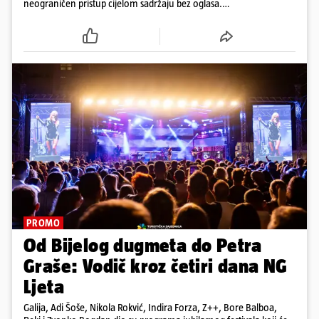
neograničen pristup cijelom sadržaju bez oglasa.
Među prvima isprobaj novu 24HEJ tražilicu, čitaj
dnevne e-novine 24sata i tjednika Express. Ali ni to
nije sve!
PROMO
Od Bijelog dugmeta do Petra
Graše: Vodič kroz četiri dana NG
Ljeta
Galija, Adi Šoše, Nikola Rokvić, Indira Forza, Z++, Bore Balboa,