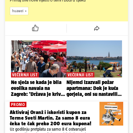
Primaj sve nove vijesti o temi i budi u tijeku
huawei
PROMO
Aktiviraj Oranž i iskoristi kupon za
Terme Sveti Martin. Za samo 8 eura
čeka te čak preko 200 eura kupona!
Uz godišnju pretplatu za samo 8 € ostvaruješ