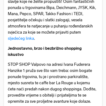
slavlje koje ne želite propustiti! Osim fantastičnih
ponuda u trgovinama Bipa, Deichmann, JYSK, Kik,
Mana, Pepco, SPAR, Takko Fashion i TEDI,
posjetitelje očekuju i slatki zalogaji, vesela
atmosfera te natjecanje u puhanju rođendanskih
svjećica za koje se možete prijaviti putem
sljedećeg linka
.
Jednostavno, brzo i bezbrižno shopping
iskustvo
STOP SHOP Valpovo na adresi Ivana Fuderera
Hanzike 1 pruža sve što vam treba: osim bogate
ponude trgovina, tu je i prostrano parkiralište,
mjesto susreta te caffe bar La Rouge u kojemu
ćete naći predah nakon dugog shoppinga. Dođite,
provedite vrijeme s obitelji i prijateljima te se
opremite za sve proljetne avanture koje dolaze.