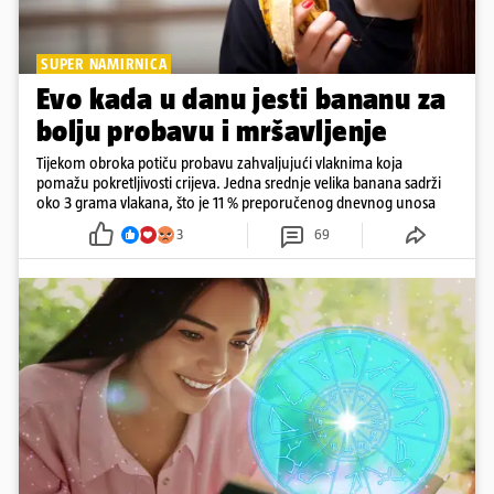
SUPER NAMIRNICA
Evo kada u danu jesti bananu za
bolju probavu i mršavljenje
Tijekom obroka potiču probavu zahvaljujući vlaknima koja
pomažu pokretljivosti crijeva. Jedna srednje velika banana sadrži
oko 3 grama vlakana, što je 11 % preporučenog dnevnog unosa
3
69