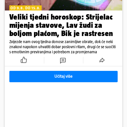
OD 9.8. DO 15.8.
Veliki tjedni horoskop: Strijelac
mijenja stavove, Lav žudi za
boljom plaćom, Bik je rastresen
Zvijezde nam ovog tjedna donose zanimljive obrate, dok će neki
znakovi napokon uhvatiti dobar poslovni ritam, drugi će se suočiti
s emotivnim previranjima i potrebom za promjenama
Učitaj više