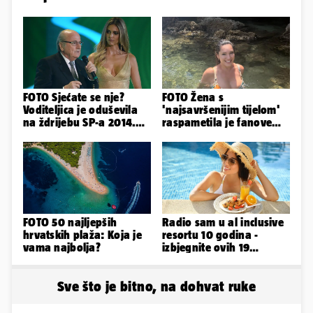
FOTO Sjećate se nje?
FOTO Žena s
Voditeljica je oduševila
'najsavršenijim tijelom'
na ždrijebu SP-a 2014.
raspametila je fanove
Evo kako danas izgleda
zaigranim fotkama iz
plićaka
FOTO 50 najljepših
Radio sam u al inclusive
hrvatskih plaža: Koja je
resortu 10 godina -
vama najbolja?
izbjegnite ovih 19
grešaka i olakšajte si
odmor
Sve što je bitno, na dohvat ruke