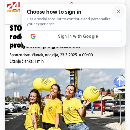
PRIJAVA
Promo sadržaj
PROMO
STOP SHOP Valpovo slavi
rođendan i donosi odlične
proljetne pogodnosti
Sponzorirani članak,
nedjelja, 23.3.2025. u 09:00
Čitanje članka: 1 min