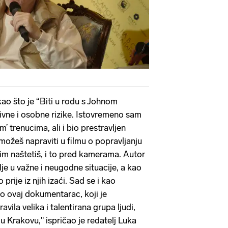
kao što je “Biti u rodu s Johnom
ivne i osobne rizike. Istovremeno sam
m’ trenucima, ali i bio prestravljen
možeš napraviti u filmu o popravljanju
 im naštetiš, i to pred kamerama. Autor
lje u važne i neugodne situacije, a kao
prije iz njih izaći. Sad se i kao
to ovaj dokumentarac, koji je
ila velika i talentirana grupa ljudi,
u Krakovu," ispričao je redatelj Luka