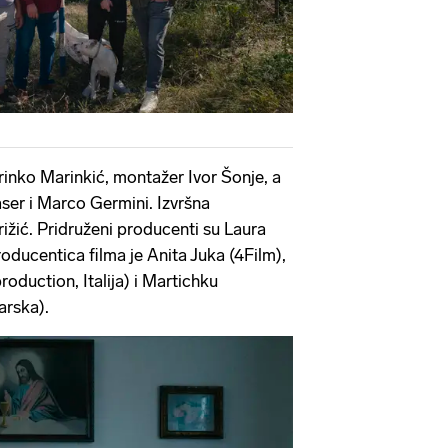
rinko Marinkić, montažer Ivor Šonje, a
aser i Marco Germini. Izvršna
ižić. Pridruženi producenti su Laura
roducentica filma je Anita Juka (4Film),
roduction, Italija) i Martichku
arska).