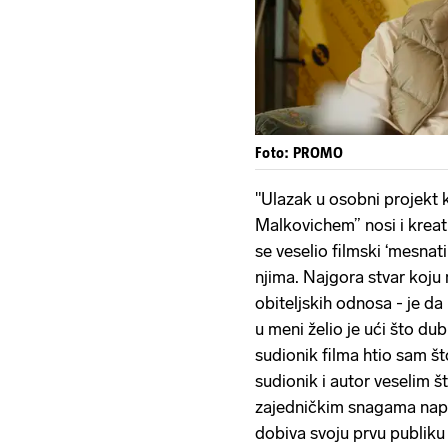
Foto: PROMO
"Ulazak u osobni projekt 
Malkovichem” nosi i kreat
se veselio filmski ‘mesnati
njima. Najgora stvar koju 
obiteljskih odnosa - je da
u meni želio je ući što dub
sudionik filma htio sam što 
sudionik i autor veselim š
zajedničkim snagama naprav
dobiva svoju prvu publiku 