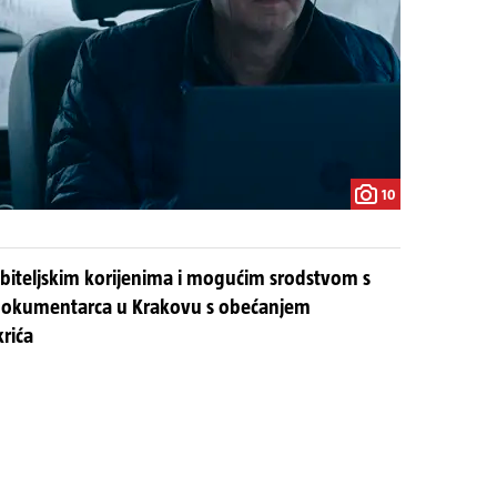
10
obiteljskim korijenima i mogućim srodstvom s
dokumentarca u Krakovu s obećanjem
krića