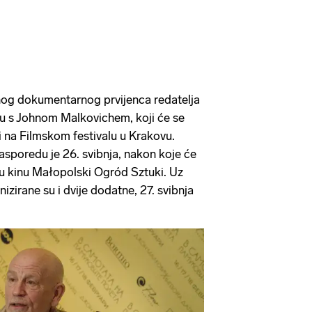
og dokumentarnog prvijenca redatelja
du s Johnom Malkovichem, koji će se
ti na Filmskom festivalu u Krakovu.
asporedu je 26. svibnja, nakon koje će
 u kinu Małopolski Ogród Sztuki. Uz
izirane su i dvije dodatne, 27. svibnja