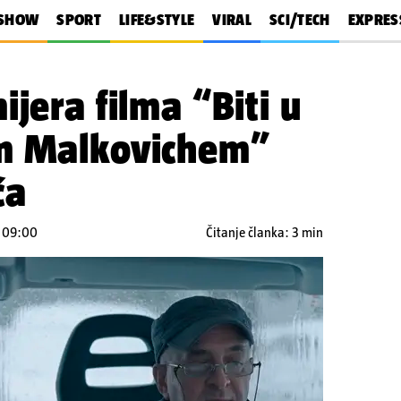
SHOW
SPORT
LIFE&STYLE
VIRAL
SCI/TECH
EXPRES
ijera filma “Biti u
m Malkovichem”
ća
u 09:00
Čitanje članka: 3 min