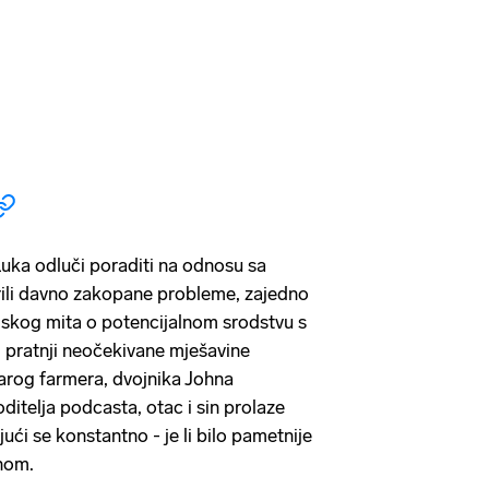
uka odluči poraditi na odnosu sa
rili davno zakopane probleme, zajedno
ljskog mita o potencijalnom srodstvu s
pratnji neočekivane mješavine
arog farmera, dvojnika Johna
ditelja podcasta, otac i sin prolaze
jući se konstantno - je li bilo pametnije
ihom.