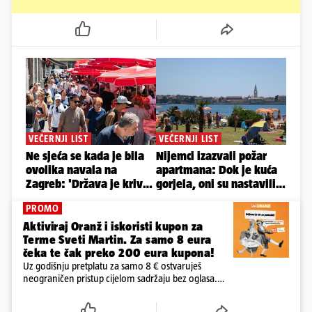
PROMO
Aktiviraj Oranž i iskoristi kupon za
Terme Sveti Martin. Za samo 8 eura
čeka te čak preko 200 eura kupona!
Uz godišnju pretplatu za samo 8 € ostvaruješ
neograničen pristup cijelom sadržaju bez oglasa.
Među prvima isprobaj novu 24HEJ tražilicu, čitaj
dnevne e-novine 24sata i tjednika Express. Ali ni to