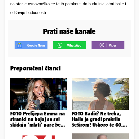
na starije osnovnoškolce te ih potaknuti da budu inicijatori
bolje i
održivije budućnosti.
Prati naše kanale
Preporučeni članci
FOTO Prelijepa Emma na
FOTO Badić? Ne treba,
stranici na kojoj se svi
Halle je grudi prekrila
skidaju 'mlati' pare bez
šeširom! Uskoro će 60,
'prodaje tijela'
ljetuje u golim izdanjima