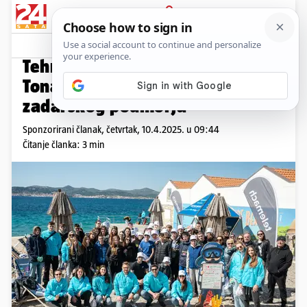
PRIJAVA
Promo sadržaj
PROMO
Tehnologija u službi okoliša:
Tona otpada izvađena iz
zadarskog podmorja
Sponzorirani članak,
četvrtak, 10.4.2025. u 09:44
Čitanje članka: 3 min