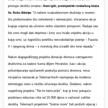
pristupu okolišu smatra i
Đani Iglić, predsjednik ronilačkog kluba
Sv. Roko Bibinje:
“U našem svakodnevnom druženju s morem,
što profesionalno što volonterski i rekreacijski, shvaćamo da je
krajnje vrijeme da učinimo nešto vlastitim primjerom. Raduje nas
što smo mogli dati doprinos i kroz ovu hvale vrijednu akciju u
kojoj smo, uz logističku podršku nesvakidašnje pratnje – Fausta
V i njegovog drona – s morskog dna izvadili oko tone otpada.”
Nakon dugogodišnjeg projekta donacije dronova vatrogasnim
društvima za nadzor šuma diljem Hrvatske, kao i akcija
pošumljavanja opožarenih područja pomoću dronova, nova
inicijativa nastavak je Telemachovih nastojanja da modernu
tehnologiju stavi u službu očuvanja okoliša. Dodatno, nakon
uspješnog projekta
“Tko to tamo prlja”
, koji je kroz putujuću
predstavu educirao više od 10.000 djece o važnosti zaštite
okoliša, Telemach
projektom “Sretno more” želi proširiti utjecaj i