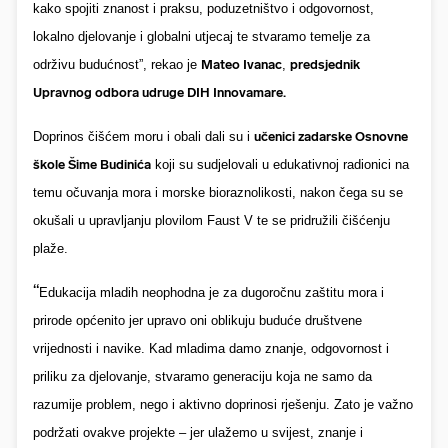
kako spojiti znanost i praksu, poduzetništvo i odgovornost,
lokalno djelovanje i globalni utjecaj te stvaramo temelje za
održivu budućnost”, rekao je
Mateo Ivanac
,
predsjednik
Upravnog odbora
udruge DIH Innovamare.
Doprinos čišćem moru i obali dali su i
učenici zadarske Osnovne
škole Šime Budinića
koji su sudjelovali u edukativnoj radionici na
temu očuvanja mora i morske bioraznolikosti, nakon čega su se
okušali u upravljanju plovilom Faust V te se pridružili čišćenju
plaže.
“
Edukacija mladih neophodna je za dugoročnu zaštitu mora i
prirode općenito jer upravo oni oblikuju buduće društvene
vrijednosti i navike. Kad mladima damo znanje, odgovornost i
priliku za djelovanje, stvaramo generaciju koja ne samo da
razumije problem, nego i aktivno doprinosi rješenju. Zato je važno
podržati ovakve projekte – jer ulažemo u svijest, znanje i