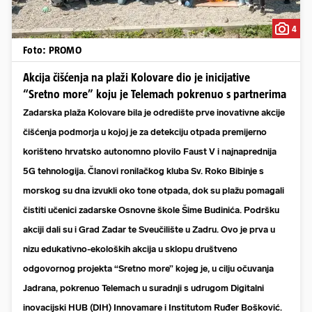
4
Foto: PROMO
Akcija čišćenja na plaži Kolovare dio je inicijative
“Sretno more” koju je Telemach pokrenuo s partnerima
Zadarska plaža Kolovare bila je odredište prve inovativne akcije
čišćenja podmorja u kojoj je za detekciju otpada premijerno
korišteno hrvatsko autonomno plovilo Faust V i najnaprednija
5G tehnologija. Članovi ronilačkog kluba Sv. Roko Bibinje s
morskog su dna izvukli oko tone otpada, dok su plažu pomagali
čistiti učenici zadarske Osnovne škole Šime Budinića. Podršku
akciji dali su i Grad Zadar te Sveučilište u Zadru.
Ovo je prva u
nizu edukativno-ekoloških akcija u sklopu društveno
odgovornog projekta “Sretno more” kojeg je, u cilju očuvanja
Jadrana, pokrenuo Telemach
u suradnji s udrugom Digitalni
inovacijski HUB (DIH) Innovamare i Institutom Ruđer Bošković.