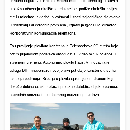
prirodno bogatstvo. Projekt ‘Sretno more’, koji tehnologiju stavlja
u službu očuvanja okoliša te edukacijom podiže ekološku svijest
među mladima, svjedoči o važnosti i snazi zajedničkog djelovanja
u postizanju dugoročnih promjena”,
izjavio je Igor Duić, direktor
Korporativnih komunikacija Telemacha.
Za upravljanje plovilom korištena je Telemachova 5G mreža
koja
brzim prijenosom podataka omogućava i video te VR prijenos u
stvarnom vremenu.
Autonomno plovilo Faust V, inovacija je
udruge DIH Innovamare i ovo je prvi put da je korišteno u svrhu
čišćenja podmorja. Riječ je o
plovilu opremljenom dronom koji
doseže dubine do 50 metara i precizno detektira objekte pomoću
naprednih senzora i sofisticiranog nadzornog sustava.