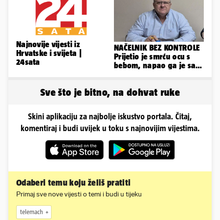
Najnovije vijesti iz
NAČELNIK BEZ KONTROLE
Hrvatske i svijeta |
Prijetio je smrću ocu s
24sata
bebom, napao ga je sa
svoja dva sina!
Sve što je bitno, na dohvat ruke
Skini aplikaciju za najbolje iskustvo portala. Čitaj,
komentiraj i budi uvijek u toku s najnovijim vijestima.
Odaberi temu koju želiš pratiti
Primaj sve nove vijesti o temi i budi u tijeku
telemach