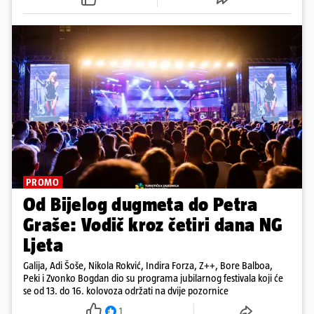
nije sve!
PROMO
Od Bijelog dugmeta do Petra
Graše: Vodič kroz četiri dana NG
Ljeta
Galija, Adi Šoše, Nikola Rokvić, Indira Forza, Z++, Bore Balboa,
Peki i Zvonko Bogdan dio su programa jubilarnog festivala koji će
se od 13. do 16. kolovoza održati na dvije pozornice
1