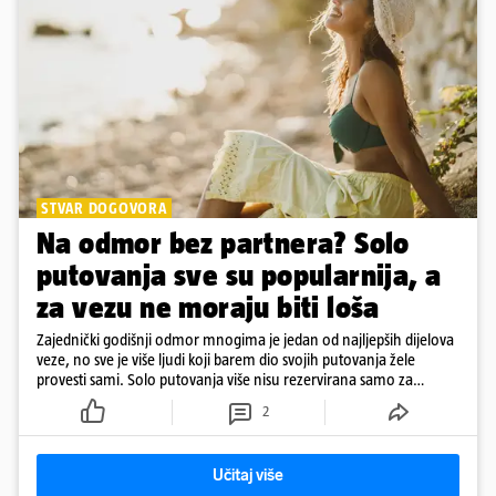
STVAR DOGOVORA
Na odmor bez partnera? Solo
putovanja sve su popularnija, a
za vezu ne moraju biti loša
Zajednički godišnji odmor mnogima je jedan od najljepših dijelova
veze, no sve je više ljudi koji barem dio svojih putovanja žele
provesti sami. Solo putovanja više nisu rezervirana samo za
samce, a činjenica da netko ima partnera ne znači nužno da svako
2
putovanje moraju planirati zajedno
Učitaj više