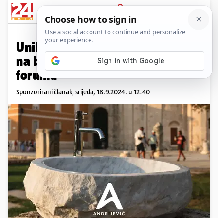
PRIJAVA
Promo sadržaj
PROMO
Unikatni mramorni umivaonici
na bezvremenskom zadarskom
forumu
Sponzorirani članak,
srijeda, 18.9.2024. u 12:40