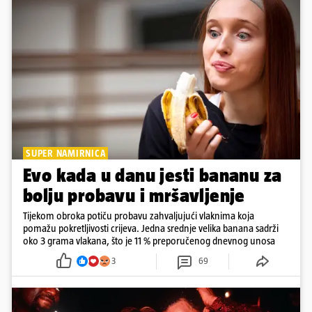
SUPER NAMIRNICA
Evo kada u danu jesti bananu za
bolju probavu i mršavljenje
Tijekom obroka potiču probavu zahvaljujući vlaknima koja
pomažu pokretljivosti crijeva. Jedna srednje velika banana sadrži
oko 3 grama vlakana, što je 11 % preporučenog dnevnog unosa
3
69