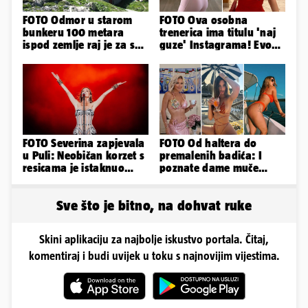
FOTO Odmor u starom
FOTO Ova osobna
bunkeru 100 metara
trenerica ima titulu 'naj
ispod zemlje raj je za sva
guze' Instagrama! Evo
vaša osjetila
koliko naplaćuje po
satu...
FOTO Severina zapjevala
FOTO Od haltera do
u Puli: Neobičan korzet s
premalenih badića: I
resicama je istaknuo
poznate dame muče
njezine vitke noge...
vrućine, evo kako su
pozirale
Sve što je bitno, na dohvat ruke
Skini aplikaciju za najbolje iskustvo portala. Čitaj,
komentiraj i budi uvijek u toku s najnovijim vijestima.