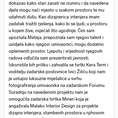
dokazao kako stari zanati ne izumiru i da navedena
djela mogu naći mjesto u svakom prostoru te mu
udahnuti dušu. Kao dizajnerica interijera imam
zadatak tražiti rješenja, kako bi se ljudi, u prostoru
u kojem žive, osjećali što ugodnije. Čim sam
upoznala Mateja, prepoznala sam njegov talent i
uvidjela kako njegovi umivaonici, mogu dodatno
oplemeniti prostor. Ljepotu i vrijednost njegovih
radova odlučila sam prezentirati javnosti.
Iskoristila bih priliku i zahvalila se tvrtki Kera Term i
voditelju zadarske poslovnice Ivici Žiliću koji nam
je ustupio luksuzne miješalice u svrhu
fotografiranja umivaonika na zadarskom Forumu.
Suradnju na navedenom projektu nam je
omogućila zadarska tvrtka Mineri koja je
angažirala Malako Interior Design za projekte
dizajna interijera, stambenih prostora u njihovom