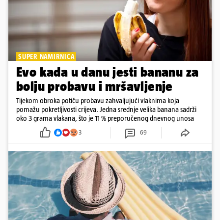
SUPER NAMIRNICA
Evo kada u danu jesti bananu za
bolju probavu i mršavljenje
Tijekom obroka potiču probavu zahvaljujući vlaknima koja
pomažu pokretljivosti crijeva. Jedna srednje velika banana sadrži
oko 3 grama vlakana, što je 11 % preporučenog dnevnog unosa
3
69