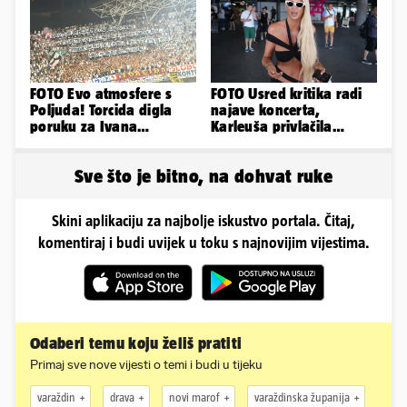
FOTO Evo atmosfere s
FOTO Usred kritika radi
Poljuda! Torcida digla
najave koncerta,
poruku za Ivana
Karleuša privlačila
Turudića, na susretu i
mnoge poglede na
pojačanje
aerodromu
Sve što je bitno, na dohvat ruke
Skini aplikaciju za najbolje iskustvo portala. Čitaj,
komentiraj i budi uvijek u toku s najnovijim vijestima.
Odaberi temu koju želiš pratiti
Primaj sve nove vijesti o temi i budi u tijeku
varaždin
drava
novi marof
varaždinska županija