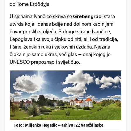
do Tome Erdödyja.
U sjenama Ivančice skriva se
Grebengrad
, stara
utvrda koja i danas bdije nad dolinom kao nijemi
čuvar prošlih stoljeća. S druge strane Ivančice,
Lepoglava tka svoju čipku od niti, ali i od tradicije,
tišine, ženskih ruku i vjekovnih uzdaha. Njezina
čipka nije samo ukras, već glas – onaj kojeg je
UNESCO prepoznao i svijet čuo.
Foto: Miljenko Hegedic – arhiva TZŽ Varaždinske