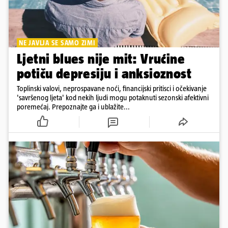
NE JAVLJA SE SAMO ZIMI
Ljetni blues nije mit: Vrućine
potiču depresiju i anksioznost
Toplinski valovi, neprospavane noći, financijski pritisci i očekivanje
'savršenog ljeta' kod nekih ljudi mogu potaknuti sezonski afektivni
poremećaj. Prepoznajte ga i ublažite...