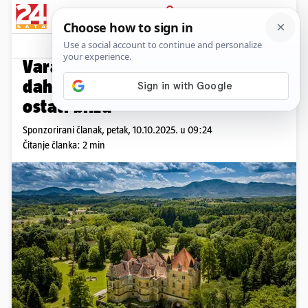
PRIJAVA
Promo sadržaj
PROMO
Varaždinska županija u jednom
dahu: Kada želiš pobjeći, a
ostati blizu
Sponzorirani članak,
petak, 10.10.2025. u 09:24
Čitanje članka: 2 min