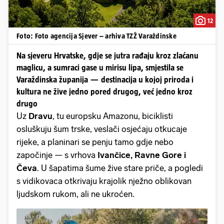
12
Foto: Foto agencija Sjever – arhiva TZŽ Varaždinske
Na sjeveru Hrvatske, gdje se jutra rađaju kroz zlaćanu
maglicu, a sumraci gase u mirisu lipa, smjestila se
Varaždinska županija — destinacija u kojoj priroda i
kultura ne žive jedno pored drugog, već jedno kroz
drugo
Uz
Dravu
, tu europsku Amazonu, biciklisti
osluškuju šum trske, veslači osjećaju otkucaje
rijeke, a planinari se penju tamo gdje nebo
započinje — s vrhova
Ivančice, Ravne Gore i
Čeva
. U šapatima šume žive stare priče, a pogledi
s vidikovaca otkrivaju krajolik nježno oblikovan
ljudskom rukom, ali ne ukroćen.