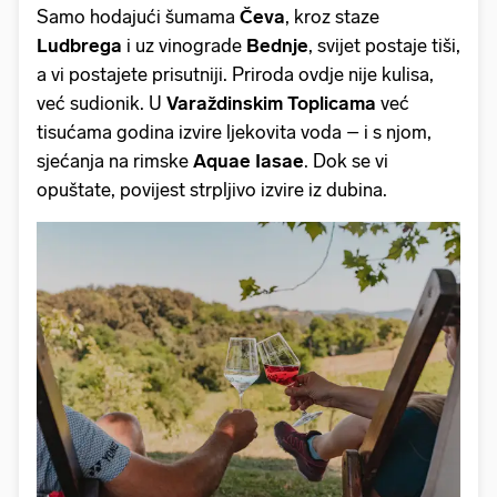
Samo hodajući šumama
Čeva
, kroz staze
Ludbrega
i uz vinograde
Bednje
, svijet postaje tiši,
a vi postajete prisutniji. Priroda ovdje nije kulisa,
već sudionik. U
Varaždinskim Toplicama
već
tisućama godina izvire ljekovita voda – i s njom,
sjećanja na rimske
Aquae Iasae
. Dok se vi
opuštate, povijest strpljivo izvire iz dubina.