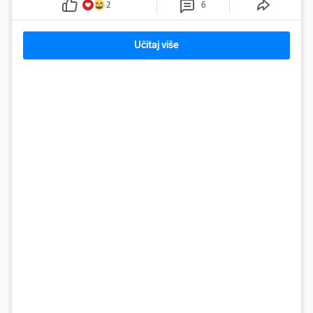
2
6
Učitaj više