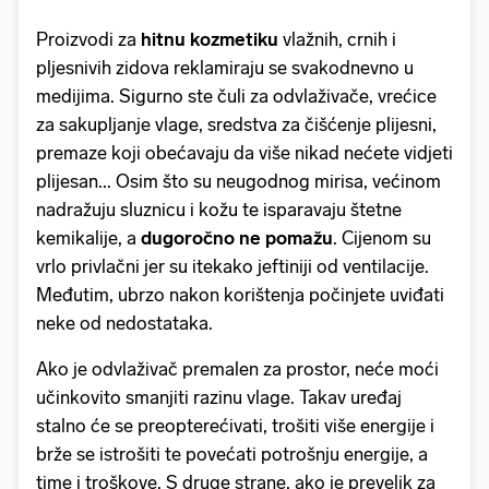
Proizvodi za
hitnu kozmetiku
vlažnih, crnih i
pljesnivih zidova reklamiraju se svakodnevno u
medijima. Sigurno ste čuli za odvlaživače, vrećice
za sakupljanje vlage, sredstva za čišćenje plijesni,
premaze koji obećavaju da više nikad nećete vidjeti
plijesan... Osim što su neugodnog mirisa, većinom
nadražuju sluznicu i kožu te isparavaju štetne
kemikalije, a
dugoročno ne pomažu
. Cijenom su
vrlo privlačni jer su itekako jeftiniji od ventilacije.
Međutim, ubrzo nakon korištenja počinjete uviđati
neke od nedostataka.
Ako je odvlaživač premalen za prostor, neće moći
učinkovito smanjiti razinu vlage. Takav uređaj
stalno će se preopterećivati, trošiti više energije i
brže se istrošiti te povećati potrošnju energije, a
time i troškove. S druge strane, ako je prevelik za