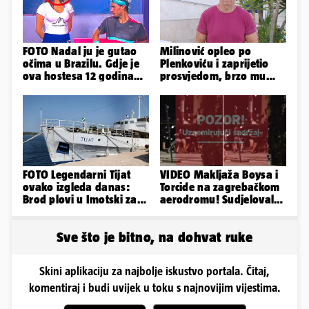
FOTO Nadal ju je gutao
Milinović opleo po
očima u Brazilu. Gdje je
Plenkoviću i zaprijetio
ova hostesa 12 godina
prosvjedom, brzo mu
poslije i kako izgleda?
stigao odgovor građana
Gospića
FOTO Legendarni Tijat
VIDEO Makljaža Boysa i
ovako izgleda danas:
Torcide na zagrebačkom
Brod plovi u Imotski za
aerodromu! Sudjelovalo
samo 20.000 eura
je čak 50 huligana
Sve što je bitno, na dohvat ruke
Skini aplikaciju za najbolje iskustvo portala. Čitaj,
komentiraj i budi uvijek u toku s najnovijim vijestima.