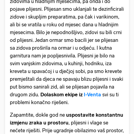
zidovima u hladnijim mjesecima, pa onda i do
pojave plijesni. Plijesan smo uklanjali te dezinficirali
zidove i skupljim preparatima, pa čak i varikinom,
ali bi se vratila u roku od mjesec dana u hladnijim
mjesecima. Bilo je nepodnošljivo, zidovi su bili crni
od plijesni. Jedan ormar smo bacili jer se plijesan
sa zidova proširila na ormar i u odjeću. I kutna
garnitura nam je popljesnivila. Plijesni je bilo na
svim vanjskim zidovima, u kuhinji, hodniku, iza
kreveta u spavaćoj i u dječjoj sobi, pa smo krevete
premještali da djeca ne spavaju blizu plijesni i svaki
put bismo sanirali zid, ali se plijesan pojavila na
drugom zidu.
Dolaskom ekipe iz
I-Venta
svi su ti
problemi konačno riješeni.
Zapamtite, dokle god ne
uspostavite konstantnu
izmjenu zraka u prostoru
, plijesni i vlage se
nećete riješiti. Prije ugradnje obilazimo vaš prostor,