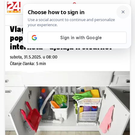
PRIJAVA
Promo sadržaj
Komentari
0
SADRŽAJ DONOSI I-VENT
Vlaga i gljivice: Istina o
popularnim proizvodima s
interneta - djeluju li stvarno?
subota, 31.5.2025. u 08:00
Čitanje članka: 5 min