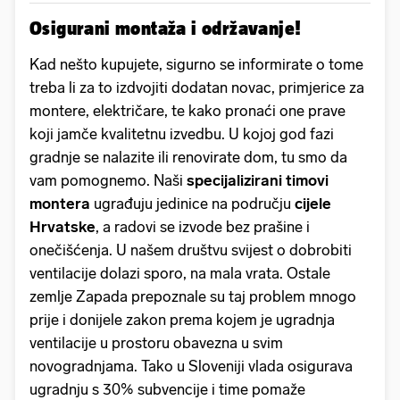
Osigurani montaža i održavanje!
Kad nešto kupujete, sigurno se informirate o tome
treba li za to izdvojiti dodatan novac, primjerice za
montere, električare, te kako pronaći one prave
koji jamče kvalitetnu izvedbu. U kojoj god fazi
gradnje se nalazite ili renovirate dom, tu smo da
vam pomognemo. Naši
specijalizirani timovi
montera
ugrađuju jedinice na području
cijele
Hrvatske
, a radovi se izvode bez prašine i
onečišćenja. U našem društvu svijest o dobrobiti
ventilacije dolazi sporo, na mala vrata. Ostale
zemlje Zapada prepoznale su taj problem mnogo
prije i donijele zakon prema kojem je ugradnja
ventilacije u prostoru obavezna u svim
novogradnjama. Tako u Sloveniji vlada osigurava
ugradnju s 30% subvencije i time pomaže