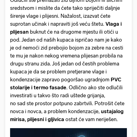
Odlučili ste premazati zid uljnom bojom ili sličnim
sredstvom i mislite da ćete tako spriječiti daljnje
širenje vlage i plijesni. Nažalost, izazvat ćete
suprotan učinak i napraviti još veću štetu.
Vlaga i
plijesan
buknut će na drugome mjestu ili otići u
pod. Jedan od naših kupaca ispričao nam je kako
je od nemoći zid prebojio bojom za zebre na cesti
te mu je nakon nekog vremena plijesan probila na
drugu stranu zida. Još jedan od čestih problema
kupaca je da se problem pretjerane vlage i
kondenzacije zapravo pogoršao ugradnjom
PVC
stolarije i termo fasade
. Odlično ako ste odlučili
investirati u takvo što radi uštede grijanja,
no sad ste prostor potpuno zabrtvili. Potrošit ćete
novca i novca, a problem kondenzacije,
ustajalog
mirisa, plijesni i gljivica
ostat će vam neriješen.