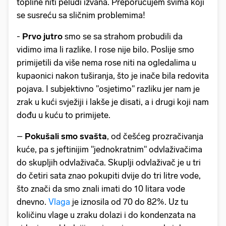
topline niti peludi izvana. Preporučujem svima koji
se susreću sa sličnim problemima!
-
Prvo jutro
smo se sa strahom probudili da
vidimo ima li razlike. I rose nije bilo. Poslije smo
primijetili da više nema rose niti na ogledalima u
kupaonici nakon tuširanja, što je inače bila redovita
pojava. I subjektivno "osjetimo" razliku jer nam je
zrak u kući svježiji i lakše je disati, a i drugi koji nam
dođu u kuću to primijete.
–
Pokušali smo svašta
, od češćeg prozračivanja
kuće, pa s jeftinijim "jednokratnim" odvlaživačima
do skupljih odvlaživača. Skuplji odvlaživač je u tri
do četiri sata znao pokupiti dvije do tri litre vode,
što znači da smo znali imati do 10 litara vode
dnevno.
Vlaga
je iznosila od 70 do 82%. Uz tu
količinu vlage u zraku dolazi i do kondenzata na