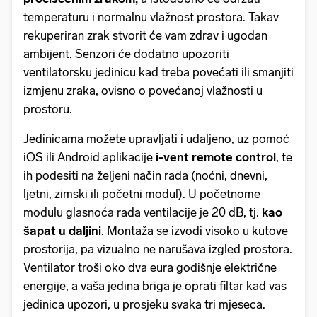
temperaturu i normalnu vlažnost prostora. Takav
rekuperiran zrak stvorit će vam zdrav i ugodan
ambijent. Senzori će dodatno upozoriti
ventilatorsku jedinicu kad treba povećati ili smanjiti
izmjenu zraka, ovisno o povećanoj vlažnosti u
prostoru.
Jedinicama možete upravljati i udaljeno, uz pomoć
iOS ili Android aplikacije
i-vent remote control
, te
ih podesiti na željeni način rada (noćni, dnevni,
ljetni, zimski ili početni modul). U početnome
modulu glasnoća rada ventilacije je 20 dB, tj.
kao
šapat u daljini
. Montaža se izvodi visoko u kutove
prostorija, pa vizualno ne narušava izgled prostora.
Ventilator troši oko dva eura godišnje električne
energije, a vaša jedina briga je oprati filtar kad vas
jedinica upozori, u prosjeku svaka tri mjeseca.