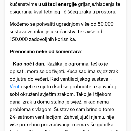
kućanstvima u
uštedi energije
grijanja/hlađenja te
osiguranju kvalitetnijeg i čišćeg zraka u prostoru.
Možemo se pohvaliti ugradnjom više od 50.000
sustava ventilacije u kućanstva te s više od
150.000 zadovoljnih korisnika.
Prenosimo neke od komentara:
-
Kao noć i dan
. Razlika je ogromna, teško je
opisati, mora se doživjeti. Kuća sad ima svjež zrak
od jutra do večeri. Rad ventilacijskog sustava
i-
Vent
osjeti se ujutro kad se probudite u spavaćoj
sobi okruženi svježim zrakom. Tako je i tijekom
dana, zrak u domu stalno je svjež, nikad nema
problema s vlagom. Sustav se sam brine o tome
24-satnom ventilacijom. Zahvaljujući njemu, nije
više potrebno prozračivanje i nema više gubitka