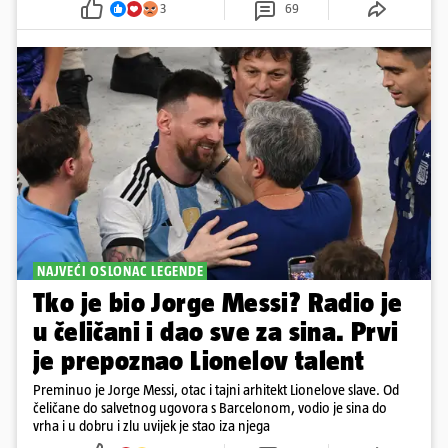
3
69
NAJVEĆI OSLONAC LEGENDE
Tko je bio Jorge Messi? Radio je
u čeličani i dao sve za sina. Prvi
je prepoznao Lionelov talent
Preminuo je Jorge Messi, otac i tajni arhitekt Lionelove slave. Od
čeličane do salvetnog ugovora s Barcelonom, vodio je sina do
vrha i u dobru i zlu uvijek je stao iza njega