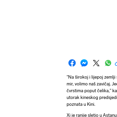
"Na širokoj i lijepoj zemlj
mir, volimo naš zavičaj. J
čvrstima poput čelika," ka
utorak kineskog predsjed
poznata u Kini.
Xi je ranije sletio u Asta