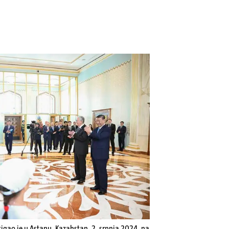
stigao je u Astanu, Kazahstan, 2. srpnja 2024. na