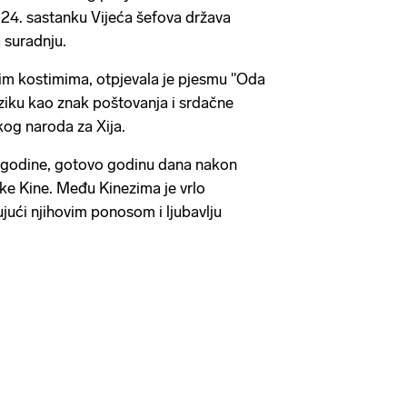
 24. sastanku Vijeća šefova država
 suradnju.
elim kostimima, otpjevala je pjesmu "Oda
ziku kao znak poštovanja i srdačne
og naroda za Xija.
 godine, gotovo godinu dana nakon
e Kine. Među Kinezima je vrlo
ući njihovim ponosom i ljubavlju