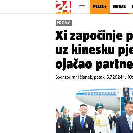
PLUS+
NEWS
PROMO
Xi započinje 
uz kinesku pj
ojačao partne
Sponzorirani članak,
petak, 5.7.2024. u 10