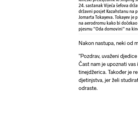
24. sastanak Vijeća šefova drža
državni posjet Kazahstanu na 
Jomarta Tokayeva. Tokayev je p
na aerodromu kako bi dočekao X
pjesmu "Oda domovini" na kine
Nakon nastupa, neki od ml
"Pozdrav, uvaženi djedice
Čast nam je upoznati vas i
tinejdžerica. Također je re
djetinjstva, jer želi studir
odraste.