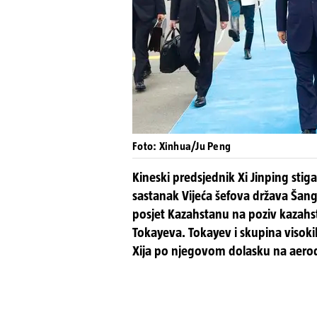
Foto: Xinhua/Ju Peng
Kineski predsjednik Xi Jinping stig
sastanak Vijeća šefova država Šang
posjet Kazahstanu na poziv kazah
Tokayeva. Tokayev i skupina visok
Xija po njegovom dolasku na aer