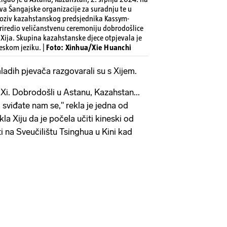
va Šangajske organizacije za suradnju te u
poziv kazahstanskog predsjednika Kassym-
riredio veličanstvenu ceremoniju dobrodošlice
ija. Skupina kazahstanske djece otpjevala je
skom jeziku. |
Foto: Xinhua/Xie Huanchi
adih pjevača razgovarali su s Xijem.
 Xi. Dobrodošli u Astanu, Kazahstan...
 sviđate nam se," rekla je jedna od
kla Xiju da je počela učiti kineski od
ati na Sveučilištu Tsinghua u Kini kad