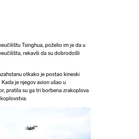
veučilištu Tsinghua, poželio im je da u
eučilišta, rekavši da su dobrodošli
Kazahstanu otkako je postao kineski
 Kada je njegov avion ušao u
r, pratila su ga tri borbena zrakoplova
koplovstva.