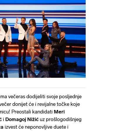
jima večeras dodijeliti svoje posljednje
večer donijet će i revijalne točke koje
nicu! Preostali kandidati
Meri
ić
i
Domagoj Nižić
uz prošlogodišnjeg
ća
izvest će neponovljive duete i