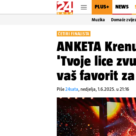
PLUS+
NEWS
Muzika
Domaće zvije
ČETIRI FINALISTA
ANKETA Krenu
'Tvoje lice zv
vaš favorit z
Piše
24sata
,
nedjelja, 1.6.2025. u 21:16