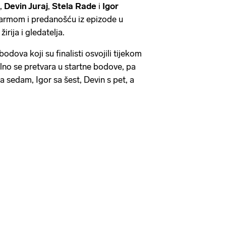
,
Devin Juraj
,
Stela Rade
i
Igor
šarmom i predanošću iz epizode u
žirija i gledatelja.
bodova koji su finalisti osvojili tijekom
lno se pretvara u startne bodove, pa
sa sedam, Igor sa šest, Devin s pet, a