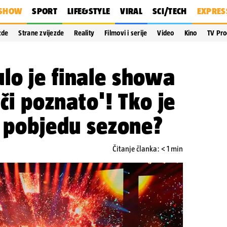
SHOW
SPORT
LIFE&STYLE
VIRAL
SCI/TECH
EXPRES
zde
Strane zvijezde
Reality
Filmovi i serije
Video
Kino
TV Pr
lo je finale showa
uči poznato'! Tko je
a pobjedu sezone?
Čitanje članka: < 1 min