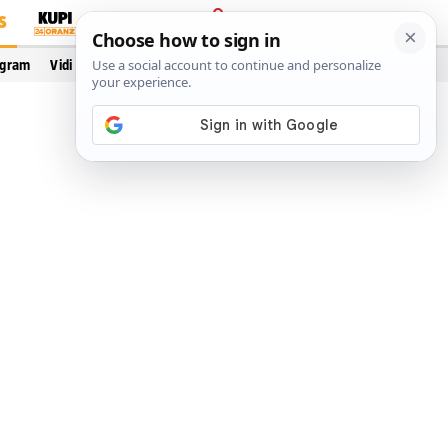
S
PRIJAVA
ogram
Vidi još…