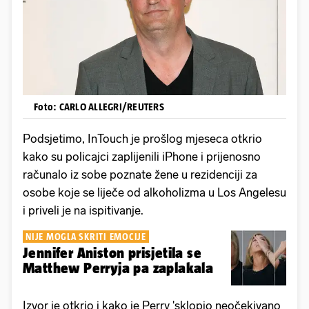
Foto: CARLO ALLEGRI/REUTERS
Podsjetimo, InTouch je prošlog mjeseca otkrio
kako su policajci zaplijenili iPhone i prijenosno
računalo iz sobe poznate žene u rezidenciji za
osobe koje se liječe od alkoholizma u Los Angelesu
i priveli je na ispitivanje.
NIJE MOGLA SKRITI EMOCIJE
Jennifer Aniston prisjetila se
Matthew Perryja pa zaplakala
Izvor je otkrio i kako je Perry 'sklopio neočekivano