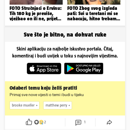
FOTO Stručnjaci o Ervinu:
FOTO Zbog svog izgleda
Tih 180 kg je previše,
pati: Svi u teretani mi se
vježbao on ili ne, prijete
nabacuju, hitno trebam
mu mnoge komplikacije
tjelohranitelja!
Sve što je bitno, na dohvat ruke
Skini aplikaciju za najbolje iskustvo portala. Čitaj,
komentiraj i budi uvijek u toku s najnovijim vijestima.
Odaberi temu koju želiš pratiti
Primaj sve nove vijesti o temi i budi u tijeku
brooke mueller
matthew perry
2
1