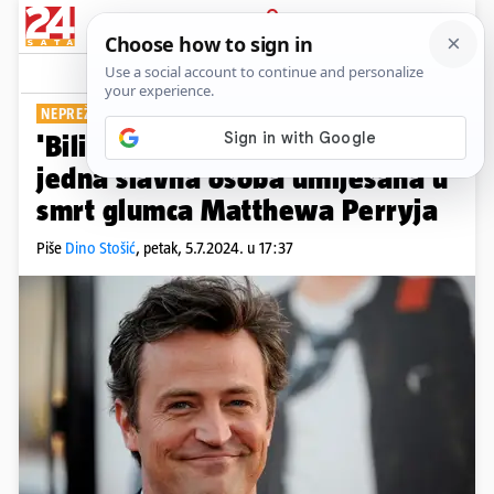
PRIJAVA
Show
Komentari
1
NEPREŽALJENI 'PRIJATELJ'
'Bili su hodajuće ljekarne': Još
jedna slavna osoba umiješana u
smrt glumca Matthewa Perryja
Piše
Dino Stošić
,
petak, 5.7.2024. u 17:37