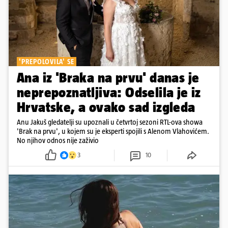
'PREPOLOVILA' SE
Ana iz 'Braka na prvu' danas je
neprepoznatljiva: Odselila je iz
Hrvatske, a ovako sad izgleda
Anu Jakuš gledatelji su upoznali u četvrtoj sezoni RTL-ova showa
'Brak na prvu', u kojem su je eksperti spojili s Alenom Vlahovićem.
No njihov odnos nije zaživio
3
10