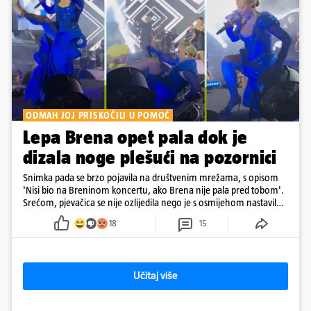
ODMAH JOJ PRISKOČILI U POMOĆ
Lepa Brena opet pala dok je
dizala noge plešući na pozornici
Snimka pada se brzo pojavila na društvenim mrežama, s opisom
'Nisi bio na Breninom koncertu, ako Brena nije pala pred tobom'.
Srećom, pjevačica se nije ozlijedila nego je s osmijehom nastavila
pjevati
18
15
Učitaj više