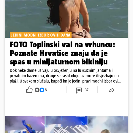
JEDINI MODNI IZBOR OVIH DANA
FOTO Toplinski val na vrhuncu:
Poznate Hrvatice znaju da je
spas u minijaturnom bikiniju
Dok neke dame uživaju u osvježenju na luksuznim jahtama i
privatnim bazenima, druge se rashlađuju uz more ili vježbaju na
plaži. U svakom slučaju, kupaći im je jedini pravi modni izbor ovih
dana
8
37