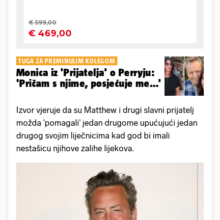
TUGA ZA PREMINULIM KOLEGOM
Monica iz 'Prijatelja' o Perryju:
'Pričam s njime, posjećuje me...'
Izvor vjeruje da su Matthew i drugi slavni prijatelj
možda 'pomagali' jedan drugome upućujući jedan
drugog svojim liječnicima kad god bi imali
nestašicu njihove zalihe lijekova.