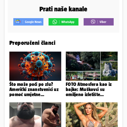
Prati naše kanale
Preporučeni članci
Što može poći po zlu?
FOTO Atmosfera kao iz
Američki znanstvenici uz
bajke: Muškovci su
pomoć umjetne
omiljeno izletište
inteligencije stvorili nove
Zadrana, pogledajte
viruse
zašto