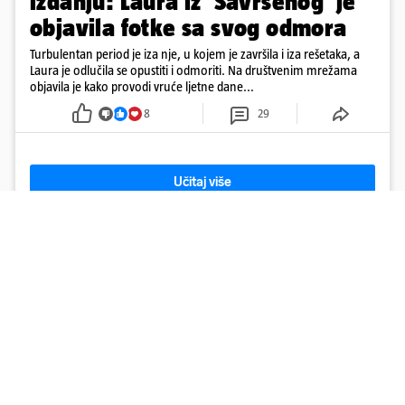
izdanju: Laura iz 'Savršenog' je
objavila fotke sa svog odmora
Turbulentan period je iza nje, u kojem je završila i iza rešetaka, a
Laura je odlučila se opustiti i odmoriti. Na društvenim mrežama
objavila je kako provodi vruće ljetne dane...
8
29
Učitaj više