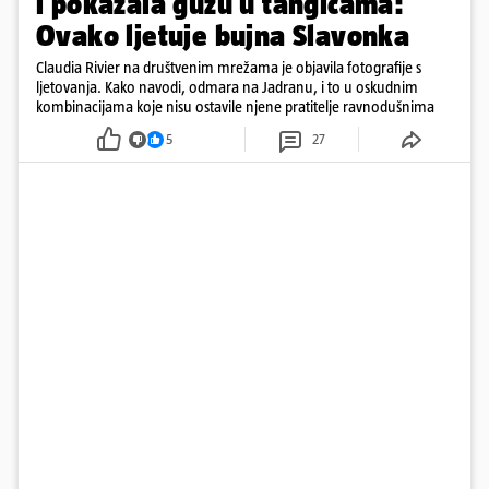
i pokazala guzu u tangicama:
Ovako ljetuje bujna Slavonka
Claudia Rivier na društvenim mrežama je objavila fotografije s
ljetovanja. Kako navodi, odmara na Jadranu, i to u oskudnim
kombinacijama koje nisu ostavile njene pratitelje ravnodušnima
5
27