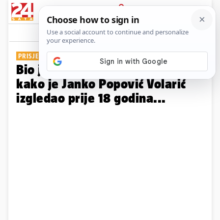
PRIJAVA
Galerija
Komentari
2
PRISJETITE SE
Bio je tiha patnja Hrvatica: Evo
kako je Janko Popović Volarić
izgledao prije 18 godina...