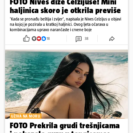
FOTO Nives diže Celzijuse! Mini
haljinica skoro je otkrila previše
'Kada se pronađu beštija i zvijer', napisala je Nives Celzijus u objavi
na kojoj je pozirala u kratkoj haljinici. Ovog ljeta očarava u
kombinacijama upravo narančaste i crvene boje
18
38
UŽIVA NA MORU
FOTO Prekrila grudi trešnjicama