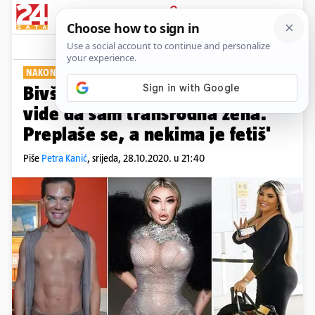
PRIJAVA
Show
Komentari
19
NAKON TRANSFORMACIJE
Bivši 'ljudski Ken': 'Muškarci
vide da sam transrodna žena.
Preplaše se, a nekima je fetiš'
Piše
Petra Kanić
,
srijeda, 28.10.2020. u 21:40