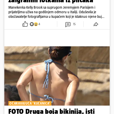
Manekenka Kelly Brook sa suprugom Jeremyjem Parisijem i
prijateljima uživa na godišnjem odmoru u Italiji. Oduševila je
obožavatelje fotografijama u kupaćem koji je istaknuo njene bujne
obline
4
15
OČARAVAJUĆA 'KUĆANICA'
FOTO Druga boja bikinija, isti