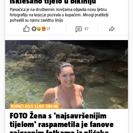
isklesano tijelo u bikiniju
Pjevačica je na društvenim mrežama objavila novu ljetnu
fotografiju na kojoj je pozirala u kupaćem. Mnogi pratitelji
pohvalili su njenu zavidnu liniju
27
67
KUPAĆI KOJI SLAVI OBLINE
FOTO Žena s 'najsavršenijim
tijelom' raspametila je fanove
zaigranim fotkama iz plićaka