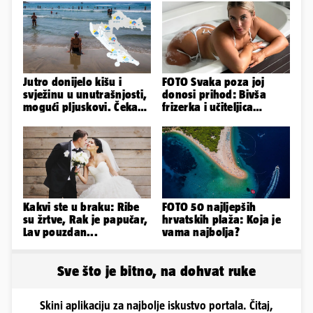
Jutro donijelo kišu i
FOTO Svaka poza joj
svježinu u unutrašnjosti,
donosi prihod: Bivša
mogući pljuskovi. Čeka
frizerka i učiteljica
nas vruć dan, bit će do
oblinama je zapalila
36
Instagram
Kakvi ste u braku: Ribe
FOTO 50 najljepših
su žrtve, Rak je papučar,
hrvatskih plaža: Koja je
Lav pouzdan...
vama najbolja?
Sve što je bitno, na dohvat ruke
Skini aplikaciju za najbolje iskustvo portala. Čitaj,