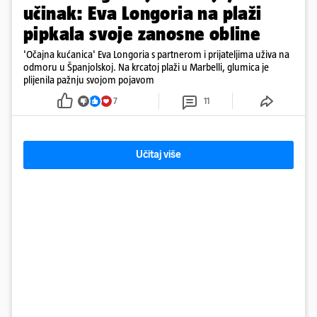
učinak: Eva Longoria na plaži
pipkala svoje zanosne obline
'Očajna kućanica' Eva Longoria s partnerom i prijateljima uživa na
odmoru u Španjolskoj. Na krcatoj plaži u Marbelli, glumica je
plijenila pažnju svojom pojavom
7
11
Učitaj više