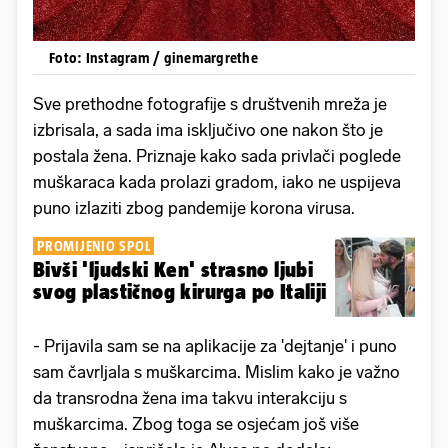
Foto: Instagram / ginemargrethe
Sve prethodne fotografije s društvenih mreža je
izbrisala, a sada ima isključivo one nakon što je
postala žena. Priznaje kako sada privlači poglede
muškaraca kada prolazi gradom, iako ne uspijeva
puno izlaziti zbog pandemije korona virusa.
PROMIJENIO SPOL
Bivši 'ljudski Ken' strasno ljubi
svog plastičnog kirurga po Italiji
- Prijavila sam se na aplikacije za 'dejtanje' i puno
sam čavrljala s muškarcima. Mislim kako je važno
da transrodna žena ima takvu interakciju s
muškarcima. Zbog toga se osjećam još više