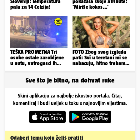
Sloveniji: Temperatura
pokazala svoje atribute:
pala za 14 Celzija!
'Miriše kokos...'
TEŠKA PROMETNA Tri
FOTO Zbog svog izgleda
osobe ostale zarobljene
pati: Svi u teretani mi se
u autu, vatrogasci ih
nabacuju, hitno trebam
spašavali
tjelohranitelja!
Sve što je bitno, na dohvat ruke
Skini aplikaciju za najbolje iskustvo portala. Čitaj,
komentiraj i budi uvijek u toku s najnovijim vijestima.
Odaberi temu koju želiš pratiti