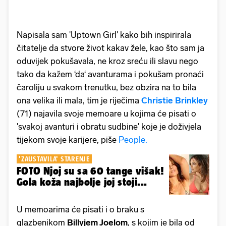
Napisala sam 'Uptown Girl' kako bih inspirirala
čitatelje da stvore život kakav žele, kao što sam ja
oduvijek pokušavala, ne kroz sreću ili slavu nego
tako da kažem ‘da‘ avanturama i pokušam pronaći
čaroliju u svakom trenutku, bez obzira na to bila
ona velika ili mala, tim je riječima
Christie Brinkley
(71) najavila svoje memoare u kojima će pisati o
'svakoj avanturi i obratu sudbine' koje je doživjela
tijekom svoje karijere, piše
People.
'ZAUSTAVILA' STARENJE
FOTO Njoj su sa 60 tange višak!
Gola koža najbolje joj stoji...
U memoarima će pisati i o braku s
glazbenikom
Billyjem Joelom
, s kojim je bila od