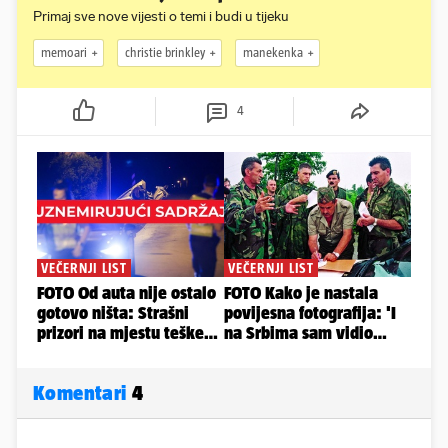
Primaj sve nove vijesti o temi i budi u tijeku
memoari
christie brinkley
manekenka
4
Komentari
4