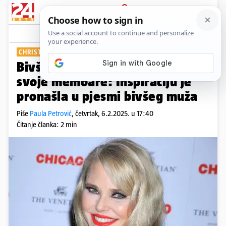
PRIJAVA
Show
Komentari
4
CHRISTIE BRINKLEY
Bivši supermodel (71) najavila
svoje memoare: Inspiraciju je
pronašla u pjesmi bivšeg muža
Piše
Paula Petrović
,
četvrtak, 6.2.2025. u 17:40
Čitanje članka: 2 min