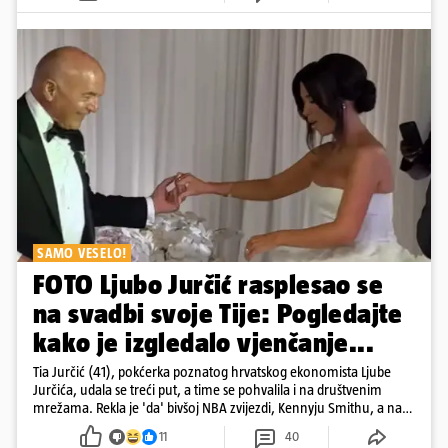
SAMO VESELO!
FOTO Ljubo Jurčić rasplesao se
na svadbi svoje Tije: Pogledajte
kako je izgledalo vjenčanje...
Tia Jurčić (41), pokćerka poznatog hrvatskog ekonomista Ljube
Jurčića, udala se treći put, a time se pohvalila i na društvenim
mrežama. Rekla je 'da' bivšoj NBA zvijezdi, Kennyju Smithu, a na
snimkama i fotografijama je pokazala vesele trenutke s vjenčanja
11
40