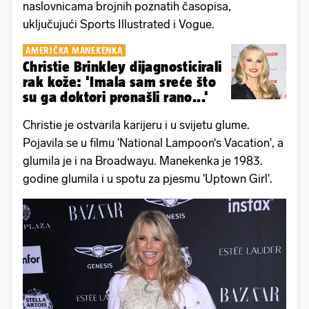
naslovnicama brojnih poznatih časopisa,
uključujući Sports Illustrated i Vogue.
AMERIČKA MANEKENKA
Christie Brinkley dijagnosticirali
rak kože: 'Imala sam sreće što
su ga doktori pronašli rano...'
Christie je ostvarila karijeru i u svijetu glume.
Pojavila se u filmu 'National Lampoon‘s Vacation', a
glumila je i na Broadwayu. Manekenka je 1983.
godine glumila i u spotu za pjesmu 'Uptown Girl'.