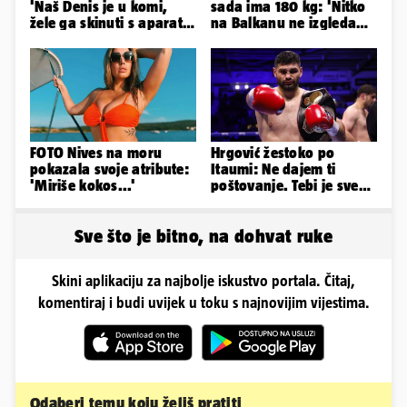
'Naš Denis je u komi,
sada ima 180 kg: 'Nitko
žele ga skinuti s aparata!
na Balkanu ne izgleda
Molim vas, pomozite'
kao ja, stranci me hvale'
FOTO Nives na moru
Hrgović žestoko po
pokazala svoje atribute:
Itaumi: Ne dajem ti
'Miriše kokos...'
poštovanje. Tebi je sve
na pladnju, za Hrvata ih
'zaboli'
Sve što je bitno, na dohvat ruke
Skini aplikaciju za najbolje iskustvo portala. Čitaj,
komentiraj i budi uvijek u toku s najnovijim vijestima.
Odaberi temu koju želiš pratiti