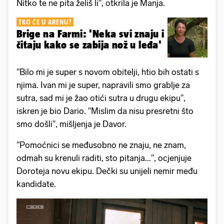
Nitko te ne pita želiš li", otkrila je Manja.
TKO ĆE U ARENU?
Brige na Farmi: 'Neka svi znaju i
čitaju kako se zabija nož u leđa'
"Bilo mi je super s novom obitelji, htio bih ostati s
njima. Ivan mi je super, napravili smo grablje za
sutra, sad mi je žao otići sutra u drugu ekipu",
iskren je bio Dario. "Mislim da nisu presretni što
smo došli", mišljenja je Davor.
"Pomoćnici se međusobno ne znaju, ne znam,
odmah su krenuli raditi, sto pitanja...", ocjenjuje
Doroteja novu ekipu. Dečki su unijeli nemir među
kandidate.