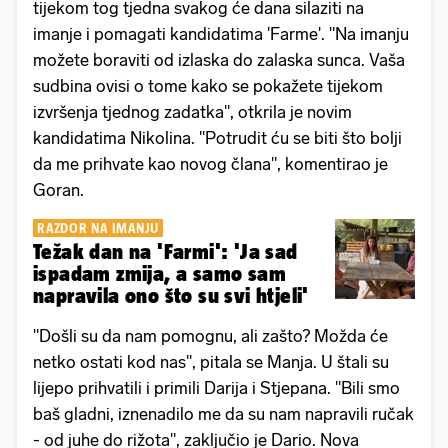
tijekom tog tjedna svakog će dana silaziti na
imanje i pomagati kandidatima 'Farme'. "Na imanju
možete boraviti od izlaska do zalaska sunca. Vaša
sudbina ovisi o tome kako se pokažete tijekom
izvršenja tjednog zadatka", otkrila je novim
kandidatima Nikolina. "Potrudit ću se biti što bolji
da me prihvate kao novog člana", komentirao je
Goran.
RAZDOR NA IMANJU
Težak dan na 'Farmi': 'Ja sad
ispadam zmija, a samo sam
napravila ono što su svi htjeli'
"Došli su da nam pomognu, ali zašto? Možda će
netko ostati kod nas", pitala se Manja. U štali su
lijepo prihvatili i primili Darija i Stjepana. "Bili smo
baš gladni, iznenadilo me da su nam napravili ručak
- od juhe do rižota", zaključio je Dario. Nova