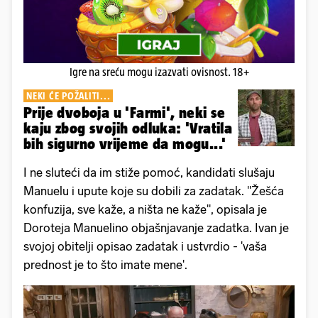
Igre na sreću mogu izazvati ovisnost. 18+
NEKI ĆE POŽALITI...
Prije dvoboja u 'Farmi', neki se
kaju zbog svojih odluka: 'Vratila
bih sigurno vrijeme da mogu...'
I ne sluteći da im stiže pomoć, kandidati slušaju
Manuelu i upute koje su dobili za zadatak. "Žešća
konfuzija, sve kaže, a ništa ne kaže", opisala je
Doroteja Manuelino objašnjavanje zadatka. Ivan je
svojoj obitelji opisao zadatak i ustvrdio - 'vaša
prednost je to što imate mene'.