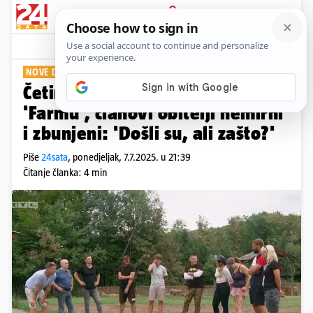
PRIJAVA
Show
Komentari
4
NOVE DRAME NA IMANJU
Četiri kandidata stigla su na
'Farmu', članovi obitelji nemirni
i zbunjeni: 'Došli su, ali zašto?'
Piše
24sata
,
ponedjeljak, 7.7.2025. u 21:39
Čitanje članka: 4 min