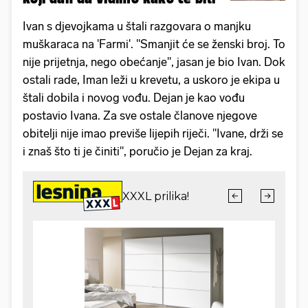
Ivan s djevojkama u štali razgovara o manjku
muškaraca na 'Farmi'. "Smanjit će se ženski broj. To
nije prijetnja, nego obećanje", jasan je bio Ivan. Dok
ostali rade, Iman leži u krevetu, a uskoro je ekipa u
štali dobila i novog vođu. Dejan je kao vođu
postavio Ivana. Za sve ostale članove njegove
obitelji nije imao previše lijepih riječi. "Ivane, drži se
i znaš što ti je činiti", poručio je Dejan za kraj.