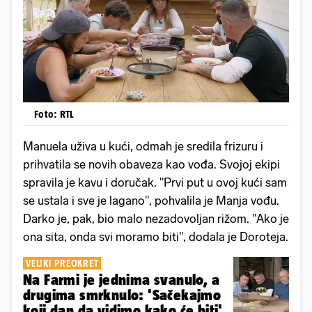
Foto: RTL
Manuela uživa u kući, odmah je sredila frizuru i
prihvatila se novih obaveza kao vođa. Svojoj ekipi
spravila je kavu i doručak. "Prvi put u ovoj kući sam
se ustala i sve je lagano", pohvalila je Manja vođu.
Darko je, pak, bio malo nezadovoljan rižom. "Ako je
ona sita, onda svi moramo biti", dodala je Doroteja.
VELIKI PREOKRET
Na Farmi je jednima svanulo, a
drugima smrknulo: 'Sačekajmo
koji dan da vidimo kako će biti'