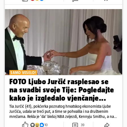
SAMO VESELO!
FOTO Ljubo Jurčić rasplesao se
na svadbi svoje Tije: Pogledajte
kako je izgledalo vjenčanje...
Tia Jurčić (41), pokćerka poznatog hrvatskog ekonomista Ljube
Jurčića, udala se treći put, a time se pohvalila i na društvenim
mrežama. Rekla je 'da' bivšoj NBA zvijezdi, Kennyju Smithu, a na
snimkama i fotografijama je pokazala vesele trenutke s vjenčanja
10
39