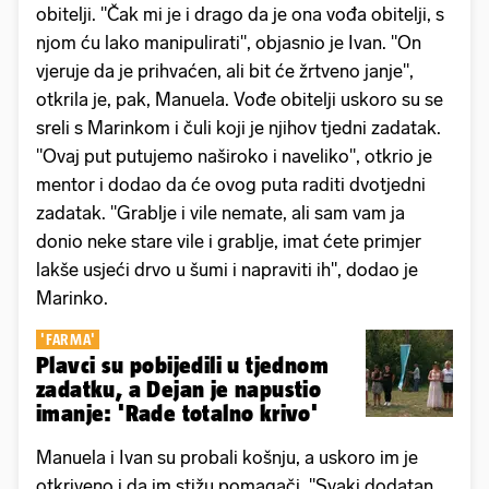
obitelji. "Čak mi je i drago da je ona vođa obitelji, s
njom ću lako manipulirati", objasnio je Ivan. "On
vjeruje da je prihvaćen, ali bit će žrtveno janje",
otkrila je, pak, Manuela. Vođe obitelji uskoro su se
sreli s Marinkom i čuli koji je njihov tjedni zadatak.
"Ovaj put putujemo naširoko i naveliko", otkrio je
mentor i dodao da će ovog puta raditi dvotjedni
zadatak. "Grablje i vile nemate, ali sam vam ja
donio neke stare vile i grablje, imat ćete primjer
lakše usjeći drvo u šumi i napraviti ih", dodao je
Marinko.
'FARMA'
Plavci su pobijedili u tjednom
zadatku, a Dejan je napustio
imanje: 'Rade totalno krivo'
Manuela i Ivan su probali košnju, a uskoro im je
otkriveno i da im stižu pomagači. "Svaki dodatan