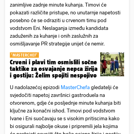
zanimljive zadnje minute kuhanja. Timovi će
pokazati različite pristupe, no unutarnje napetosti
posebno će se odraziti u crvenom timu pod
vodstvom Eni. Neslaganja između kandidata
zaduženih za kuhanje i onih zaslužnih za
osmišljavanje PR strategije unijet će nemir.
'MASTERCHEF'
Crveni i plavi tim osmislili sočne
taktike za osvajanje nepca žirija
i gostiju: Želim spojiti nespojivo
U nadolazećoj epizodi
MasterChefa
gledatelji će
svjedočiti napetoj završnici gastroduela na
otvorenom, gdje će posljednje minute kuhanja biti
ključne za konačni ishod. Timovi pod vodstvom
Ivane i Eni suočavaju se s visokim pritiscima kako
bi osigurali najbolje okuse i pripremili jela kojima
će nastojati osvojiti što bolje ocjene žirija i gostiju.