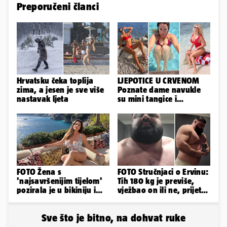
Preporučeni članci
Hrvatsku čeka toplija
LJEPOTICE U CRVENOM
zima, a jesen je sve više
Poznate dame navukle
nastavak ljeta
su mini tangice i
grudnjake pa istaknule
obline
FOTO Žena s
FOTO Stručnjaci o Ervinu:
'najsavršenijim tijelom'
Tih 180 kg je previše,
pozirala je u bikiniju i
vježbao on ili ne, prijete
pokazala svoje bujne
mu mnoge komplikacije
obline...
Sve što je bitno, na dohvat ruke