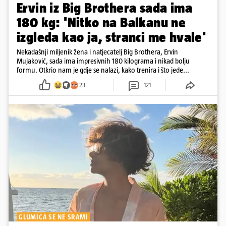
Ervin iz Big Brothera sada ima
180 kg: 'Nitko na Balkanu ne
izgleda kao ja, stranci me hvale'
Nekadašnji miljenik žena i natjecatelj Big Brothera, Ervin
Mujaković, sada ima impresivnih 180 kilograma i nikad bolju
formu. Otkrio nam je gdje se nalazi, kako trenira i što jede...
23
121
GLUMICA SE NE SRAMI