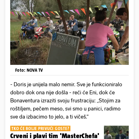
Foto: NOVA TV
- Doris je unijela malo nemir. Sve je funkcioniralo
dobro dok ona nije došla - reći će Eni, dok će
Bonaventura izraziti svoju frustraciju: „Stojim za
roštiljem, pečem meso, svi smo u panici, radimo
sve da izbacimo to jelo, a ti vičeš.“
TKO ĆE BOLJE PRIVUĆI GOSTE?
Crveni i plavi tim 'MasterChefa'