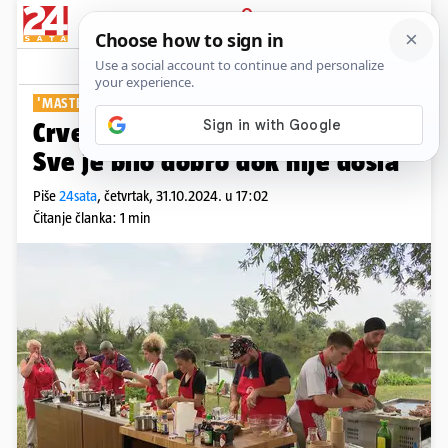
PRIJAVA
Show
Komentari
2
'MASTERCHEF'
Crveni tim u nesuglasici s Doris:
Sve je bilo dobro dok nije došla
Piše
24sata
,
četvrtak, 31.10.2024. u 17:02
Čitanje članka: 1 min