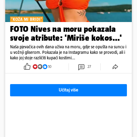
'KOŽA MI BRIDI'
FOTO Nives na moru pokazala
svoje atribute: 'Miriše kokos...'
Naša pjevačica ovih dana uživa na moru, gdje se opušta na suncu i
u vožnji gliserom. Pokazala je na Instagramu kako se provodi, ali i
kako joj stoje različiti kupaći kostimi...
10
27
Učitaj više