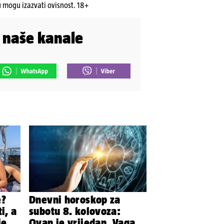
u mogu izazvati ovisnost. 18+
i naše kanale
e?
Dnevni horoskop za
i, a
subotu 8. kolovoza:
je
Ovan je vrijedan, Vaga