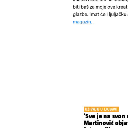
biti baš za moje ove kreati
glazbe. Imat će i ljuljačku
magazin.
UŽIVAJU U LJUBAVI
'Sve je na svon 
Martinović obja