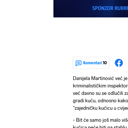
Komentari
10
Danijela Martinović već je
kriminalističkim inspekt
već davno su se odlučili z
gradi kuću, odnosno kako 
''zajedničku kućicu u cvijeć
- Bit će samo još malo viš
kućica neće biti na stablu