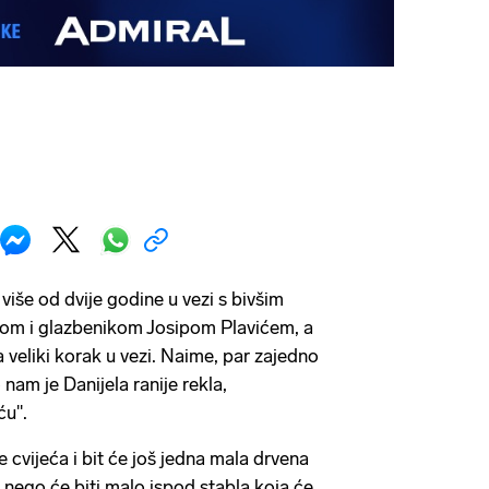
 više od dvije godine u vezi s bivšim
orom i glazbenikom Josipom Plavićem, a
a veliki korak u vezi. Naime, par zajedno
nam je Danijela ranije rekla,
u''.
e cvijeća i bit će još jedna mala drvena
, nego će biti malo ispod stabla koja će