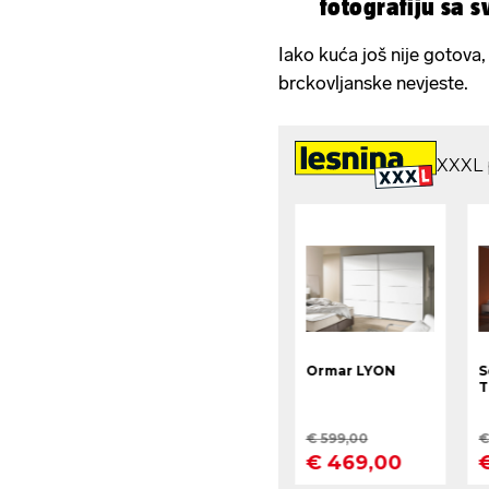
fotografiju sa 
Iako kuća još nije gotova, 
brckovljanske nevjeste.