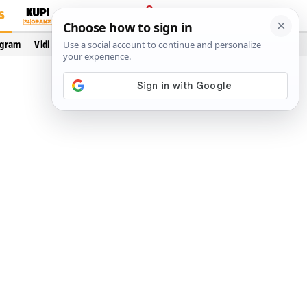
S
PRIJAVA
ogram
Vidi još…