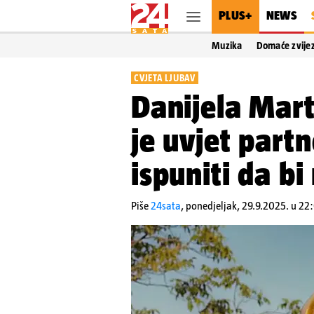
PLUS+
NEWS
Muzika
Domaće zvije
CVJETA LJUBAV
Danijela Marti
je uvjet part
ispuniti da bi
Piše
24sata
,
ponedjeljak, 29.9.2025. u 22