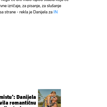
vne izričaje, za pisanje, za slušanje
 sa strane - rekla je Danijela za
IN
mistu': Danijela
vila romantičnu