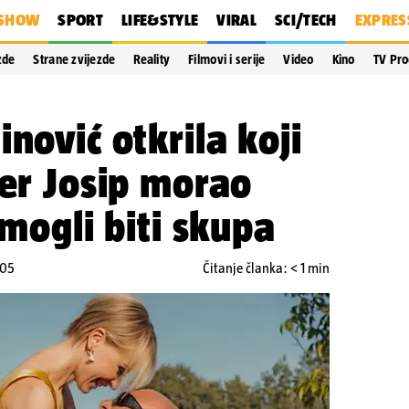
SHOW
SPORT
LIFE&STYLE
VIRAL
SCI/TECH
EXPRES
zde
Strane zvijezde
Reality
Filmovi i serije
Video
Kino
TV Pr
nović otkrila koji
ner Josip morao
 mogli biti skupa
:05
Čitanje članka: < 1 min