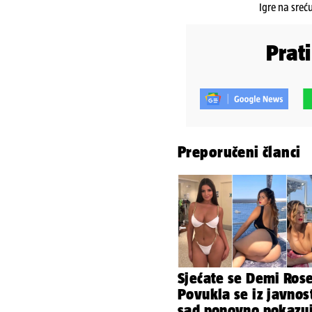
Igre na sreć
Prat
Preporučeni članci
Sjećate se Demi Ros
Povukla se iz javnost
sad ponovno pokazu